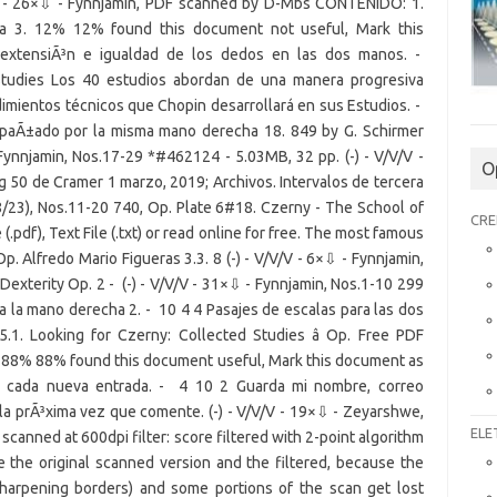
O
CRE
ELE