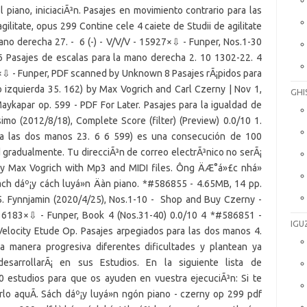
GHI
IGU