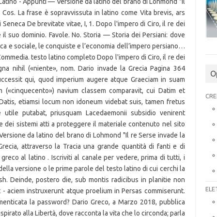
O
CRE
ELE