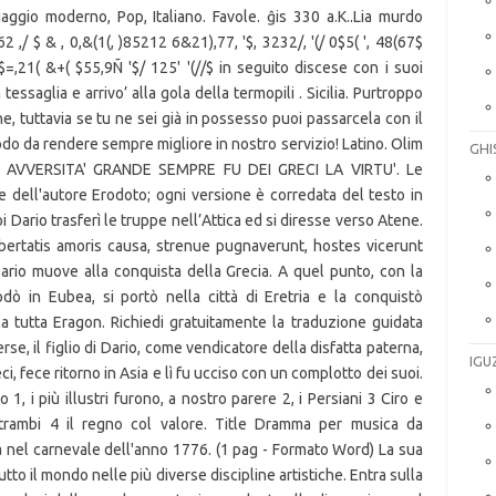
GHI
IGU