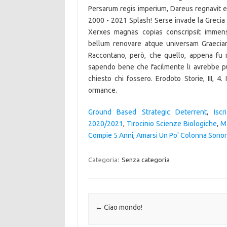
Ground Based Strategic Deterrent
,
Isc
2020/2021
,
Tirocinio Scienze Biologiche
,
Ma
Compie 5 Anni
,
Amarsi Un Po' Colonna Sono
Categoria:
Senza categoria
Navigazione articolo
←
Ciao mondo!