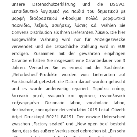
unsere Datenschutzerklärung und die DSGVO.
Eκπαιδευτικό λογισμικό για παιδιά του δημοτικού με
μορφή διαδραστικού e-book,με πολλά μορφωτικά
παιχνίδια, λεξικά, ασκήσεις, λύσεις κ.ά. Wählen Sie
Convena Distribution als Ihren Lieferanten. λύκειο. Die hier
ausgewählte Währung wird nur für Anzeigezwecke
verwendet und die tatsächliche Zahlung wird in EUR
erfolgen. Zusammen mit der gewährten einjährigen
Garantie erhalten Sie insgesamt eine Garantiedauer von 3
Jahren. Versuchen Sie es erneut mit der Suchleiste.
„Refurbished“-Produkte wurden vom Lieferanten auf
Funktionalität getestet, die Daten darauf wurden gelöscht
und es wurde anderweitig repariert. Περιέχει επίσης
λατινικά ρητά, γνωμικά και φράσεις εννοιολογικά
ταξινομημένα. Dizionario latino, vocabolario latino,
declinatore, coniugatore dei verbi latini 2015. Lokal. Olivetti
Artjet Druckkopf B0251 B0251. Der einzige Unterschied
zwischen „Factory sealed“ und „New open box“ besteht
darin, dass das äußere Werkssiegel gebrochen ist. „Ein sehr