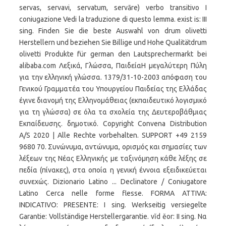
servas, servavi, servatum, servāre) verbo transitivo I
coniugazione Vedi la traduzione di questo lemma. exist is: III
sing. Finden Sie die beste Auswahl von drum olivetti
Herstellern und beziehen Sie Billige und Hohe Qualitätdrum
olivetti Produkte für german den Lautsprechermarkt bei
alibaba.com Λεξικά, Γλώσσα, ΠαιδείαΗ μεγαλύτερη Πύλη
για την ελληνική γλώσσα. 1379/31-10-2003 απόφαση του
Γενικού Γραμματέα του Υπουργείου Παιδείας της Ελλάδας
έγινε διανομή της Ελληνομάθειας (εκπαιδευτικό λογισμικό
για τη γλώσσα) σε όλα τα σχολεία της Δευτεροβάθμιας
Εκπαίδευσης. δημοτικό. Copyright Convena Distribution
A/S 2020 | Alle Rechte vorbehalten. SUPPORT +49 2159
9680 70. Συνώνυμα, αντώνυμα, ορισμός και σημασίες των
λέξεων της Νέας Ελληνικής με ταξινόμηση κάθε λέξης σε
πεδία (πίνακες), στα οποία η γενική έννοια εξειδικεύεται
συνεχώς. Dizionario Latino ... Declinatore / Coniugatore
Latino Cerca nelle forme flesse. FORMA ATTIVA:
INDICATIVO: PRESENTE: I sing. Werkseitig versiegelte
Garantie: Vollständige Herstellergarantie. vĭd ĕor: II sing. Να