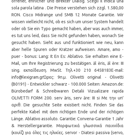
offener, ehrlicher und direkter Dialog. Scegli il indica una
sola parola latina . Die Preise verstehen sich zzgl. 1.580,00
RON. Cisco Midrange und SMB 12 Monate Garantie. Wir
wissen vielleicht nicht, ob es sich um unser System handelt
oder ob Sie ein Typo gemacht haben, aber was auch immer,
es tut uns leid, dass Sie nicht gefunden haben, wonach Sie
gesucht haben. Sieht aus und funktioniert wie neu, kann
aber helle Spuren oder Kratzer aufweisen. Amare, amo -
puer - bonus: Lang: It En Es: Ablativo. Sie erhalten eine E-
Mail, um Ihre Registrierung zu bestätigen. ăl ĕris, ăl ĕre: III
sing. εκπαίδευση. MwSt. Τηλ.+30 210 6458183E-mail:
info@lexigram.grΏρες: 9π.μ. Olivetti original - Olivetti
(B0191) - Entwickler schwarz - 100.000 Seiten: Amazon.de:
Bürobedarf & Schreibwaren Detalii Vizualizare rapida
OLIVETTI FORM 200. serv āris, serv āre: III si Με την υπ'
αριθ. Die gesuchte Seite existiert nicht. Finden Sie das
perfekte Kabel mit dem richtigen Ende und der richtigen
Länge. Ablativo assoluto. Garantie: Convena-Garantie 1 Jahr
& Herstellergarantie. Μορφωτικά γλωσσικά παιχνίδια
(κουίζ) για όλες τις ηλικίες. servor - Diatesi passiva (servo,