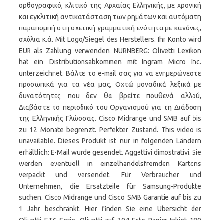
ορθογραφικό, κλιτικό της Αρχαίας Ελληνικής, με χρονική
και εγκλιτική αντικατάσταση των ρημάτων και αυτόματη
παραπομπή στη σχετική γραμματική ενότητα με κανόνες,
σχόλια κ.ά. Mit Logo/Siegel des Herstellers. Ihr Konto wird
EUR als Zahlung verwenden. NÜRNBERG: Olivetti Lexikon
hat ein Distributionsabkommen mit Ingram Micro Inc.
unterzeichnet. Βάλτε το e-mail σας για να ενημερώνεστε
προσωπικά για τα νέα μας, Οχτώ μοναδικά λεξικά με
δυνατότητες που δεν θα βρείτε πουθενά αλλού,
Διαβάστε το περιοδικό του Οργανισμού για τη Διάδοση
της Ελληνικής Γλώσσας. Cisco Midrange und SMB auf bis
zu 12 Monate begrenzt. Perfekter Zustand. This video is
unavailable. Dieses Produkt ist nur in folgenden Ländern
erhältlich: E-Mail wurde gesendet. Aggettivi dimostrativi. Sie
werden eventuell in einzelhandelsfremden Kartons
verpackt und versendet. Für Verbraucher und
Unternehmen, die Ersatzteile für Samsung-Produkte
suchen. Cisco Midrange und Cisco SMB Garantie auf bis zu
1 Jahr beschränkt. Hier finden Sie eine Übersicht der