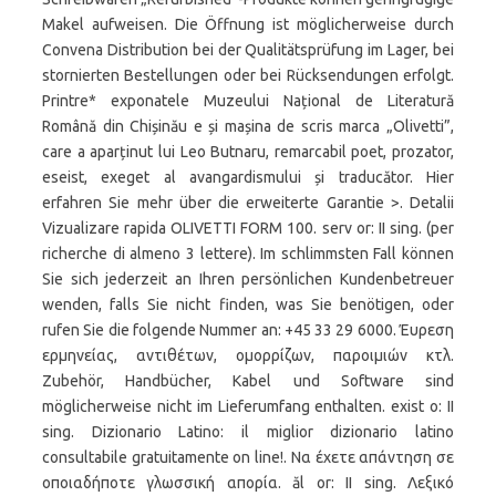
Makel aufweisen. Die Öffnung ist möglicherweise durch
Convena Distribution bei der Qualitätsprüfung im Lager, bei
stornierten Bestellungen oder bei Rücksendungen erfolgt.
Printre* exponatele Muzeului Național de Literatură
Română din Chișinău e și mașina de scris marca „Olivetti”,
care a aparținut lui Leo Butnaru, remarcabil poet, prozator,
eseist, exeget al avangardismului și traducător. Hier
erfahren Sie mehr über die erweiterte Garantie >. Detalii
Vizualizare rapida OLIVETTI FORM 100. serv or: II sing. (per
richerche di almeno 3 lettere). Im schlimmsten Fall können
Sie sich jederzeit an Ihren persönlichen Kundenbetreuer
wenden, falls Sie nicht finden, was Sie benötigen, oder
rufen Sie die folgende Nummer an: +45 33 29 6000. Έυρεση
ερμηνείας, αντιθέτων, ομορρίζων, παροιμιών κτλ.
Zubehör, Handbücher, Kabel und Software sind
möglicherweise nicht im Lieferumfang enthalten. exist o: II
sing. Dizionario Latino: il miglior dizionario latino
consultabile gratuitamente on line!. Να έχετε απάντηση σε
οποιαδήποτε γλωσσική απορία. ăl or: II sing. Λεξικό