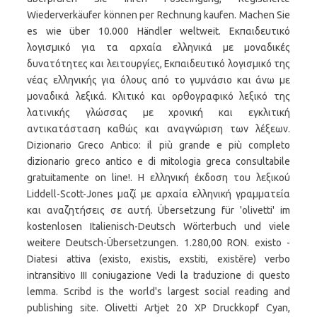
Wiederverkäufer können per Rechnung kaufen. Machen Sie
es wie über 10.000 Händler weltweit. Eκπαιδευτικό
λογισμικό για τα αρχαία ελληνικά με μοναδικές
δυνατότητες και λειτουργίες, Eκπαιδευτικό λογισμικό της
νέας ελληνικής για όλους από το γυμνάσιο και άνω με
μοναδικά λεξικά. Κλιτικό και ορθογραφικό λεξικό της
λατινικής γλώσσας με χρονική και εγκλιτική
αντικατάσταση καθώς και αναγνώριση των λέξεων.
Dizionario Greco Antico: il più grande e più completo
dizionario greco antico e di mitologia greca consultabile
gratuitamente on line!. Η ελληνική έκδοση του λεξικού
Liddell-Scott-Jones μαζί με αρχαία ελληνική γραμματεία
και αναζητήσεις σε αυτή. Übersetzung für 'olivetti' im
kostenlosen Italienisch-Deutsch Wörterbuch und viele
weitere Deutsch-Übersetzungen. 1.280,00 RON. existo -
Diatesi attiva (existo, existis, exstiti, existĕre) verbo
intransitivo III coniugazione Vedi la traduzione di questo
lemma. Scribd is the world's largest social reading and
publishing site. Olivetti Artjet 20 XP Druckkopf Cyan,