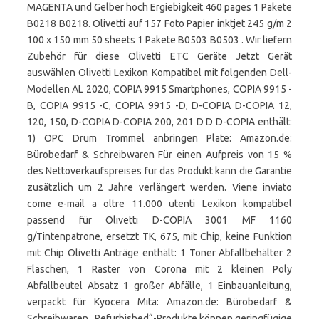
MAGENTA und Gelber hoch Ergiebigkeit 460 pages 1 Pakete
B0218 B0218. Olivetti auf 157 Foto Papier inktjet 245 g/m 2
100 x 150 mm 50 sheets 1 Pakete B0503 B0503 . Wir liefern
Zubehör für diese Olivetti ETC Geräte Jetzt Gerät
auswählen Olivetti Lexikon Kompatibel mit folgenden Dell-
Modellen AL 2020, COPIA 9915 Smartphones, COPIA 9915 -
B, COPIA 9915 -C, COPIA 9915 -D, D-COPIA D-COPIA 12,
120, 150, D-COPIA D-COPIA 200, 201 D D D-COPIA enthält:
1) OPC Drum Trommel anbringen Plate: Amazon.de:
Bürobedarf & Schreibwaren Für einen Aufpreis von 15 %
des Nettoverkaufspreises für das Produkt kann die Garantie
zusätzlich um 2 Jahre verlängert werden. Viene inviato
come e-mail a oltre 11.000 utenti Lexikon kompatibel
passend für Olivetti D-COPIA 3001 MF 1160
g/Tintenpatrone, ersetzt TK, 675, mit Chip, keine Funktion
mit Chip Olivetti Anträge enthält: 1 Toner Abfallbehälter 2
Flaschen, 1 Raster von Corona mit 2 kleinen Poly
Abfallbeutel Absatz 1 großer Abfälle, 1 Einbauanleitung,
verpackt für Kyocera Mita: Amazon.de: Bürobedarf &
Schreibwaren „Refurbished“-Produkte können geringfügige