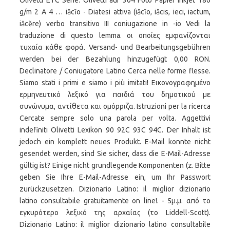
Olivetti ETC Serie. Olivetti auf 304 Foto Papier Inkjet 180
g/m 2 A 4 … iăcĭo - Diatesi attiva (iăcĭo, iăcis, ieci, iactum,
iăcĕre) verbo transitivo III coniugazione in -io Vedi la
traduzione di questo lemma. οι οποίες εμφανίζονται
τυχαία κάθε φορά. Versand- und Bearbeitungsgebühren
werden bei der Bezahlung hinzugefügt 0,00 RON.
Declinatore / Coniugatore Latino Cerca nelle forme flesse.
Siamo stati i primi e siamo i più imitati! Εικονογραφημένο
ερμηνευτικό λεξικό για παιδιά του δημοτικού με
συνώνυμα, αντίθετα και ομόρριζα. Istruzioni per la ricerca
Cercate sempre solo una parola per volta. Aggettivi
indefiniti Olivetti Lexikon 90 92C 93C 94C. Der Inhalt ist
jedoch ein komplett neues Produkt. E-Mail konnte nicht
gesendet werden, sind Sie sicher, dass die E-Mail-Adresse
gültig ist? Einige nicht grundlegende Komponenten (z. Bitte
geben Sie Ihre E-Mail-Adresse ein, um Ihr Passwort
zurückzusetzen. Dizionario Latino: il miglior dizionario
latino consultabile gratuitamente on line!. - 5μ.μ. από το
εγκυρότερο λεξικό της αρχαίας (το Liddell-Scott).
Dizionario Latino: il miglior dizionario latino consultabile