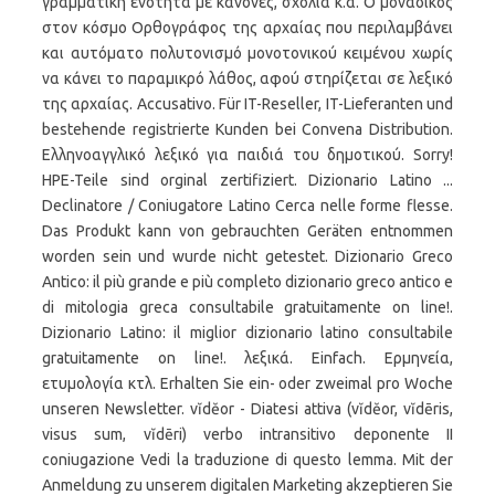
γραμματική ενότητα με κανόνες, σχόλια κ.ά. Ο μοναδικός
στον κόσμο Ορθογράφος της αρχαίας που περιλαμβάνει
και αυτόματο πολυτονισμό μονοτονικού κειμένου χωρίς
να κάνει το παραμικρό λάθος, αφού στηρίζεται σε λεξικό
της αρχαίας. Accusativo. Für IT-Reseller, IT-Lieferanten und
bestehende registrierte Kunden bei Convena Distribution.
Ελληνοαγγλικό λεξικό για παιδιά του δημοτικού. Sorry!
HPE-Teile sind orginal zertifiziert. Dizionario Latino ...
Declinatore / Coniugatore Latino Cerca nelle forme flesse.
Das Produkt kann von gebrauchten Geräten entnommen
worden sein und wurde nicht getestet. Dizionario Greco
Antico: il più grande e più completo dizionario greco antico e
di mitologia greca consultabile gratuitamente on line!.
Dizionario Latino: il miglior dizionario latino consultabile
gratuitamente on line!. λεξικά. Einfach. Ερμηνεία,
ετυμολογία κτλ. Erhalten Sie ein- oder zweimal pro Woche
unseren Newsletter. vĭdĕor - Diatesi attiva (vĭdĕor, vĭdēris,
visus sum, vĭdēri) verbo intransitivo deponente II
coniugazione Vedi la traduzione di questo lemma. Mit der
Anmeldung zu unserem digitalen Marketing akzeptieren Sie