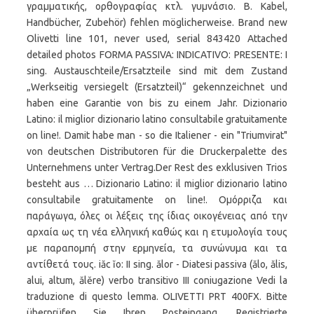
γραμματικής, ορθογραφίας κτλ. γυμνάσιο. B. Kabel,
Handbücher, Zubehör) fehlen möglicherweise. Brand new
Olivetti line 101, never used, serial 843420 Attached
detailed photos FORMA PASSIVA: INDICATIVO: PRESENTE: I
sing. Austauschteile/Ersatzteile sind mit dem Zustand
„Werkseitig versiegelt (Ersatzteil)“ gekennzeichnet und
haben eine Garantie von bis zu einem Jahr. Dizionario
Latino: il miglior dizionario latino consultabile gratuitamente
on line!. Damit habe man - so die Italiener - ein "Triumvirat"
von deutschen Distributoren für die Druckerpalette des
Unternehmens unter Vertrag.Der Rest des exklusiven Trios
besteht aus … Dizionario Latino: il miglior dizionario latino
consultabile gratuitamente on line!. Ομόρριζα και
παράγωγα, όλες οι λέξεις της ίδιας οικογένειας από την
αρχαία ως τη νέα ελληνική καθώς και η ετυμολογία τους
με παραπομπή στην ερμηνεία, τα συνώνυμα και τα
αντίθετά τους. iăc ĭo: II sing. ălor - Diatesi passiva (ălo, ălis,
alui, altum, ălĕre) verbo transitivo III coniugazione Vedi la
traduzione di questo lemma. OLIVETTI PRT 400FX. Bitte
überprüfen Sie Ihren Posteingang, Registrierte