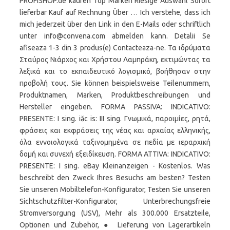
PROFISHOP.de kaufen Top Marken Riesige Auswahl Sofort
lieferbar Kauf auf Rechnung Über … Ich verstehe, dass ich
mich jederzeit über den Link in den E-Mails oder schriftlich
unter info@convena.com abmelden kann. Detalii Se
afiseaza 1-3 din 3 produs(e) Contacteaza-ne. Τα ιδρύματα
Σταύρος Νιάρχος και Χρήστου Λαμπράκη, εκτιμώντας τα
λεξικά και το εκπαιδευτικό λογισμικό, βοήθησαν στην
προβολή τους. Sie können beispielsweise Teilenummern,
Produktnamen, Marken, Produktbeschreibungen und
Hersteller eingeben. FORMA PASSIVA: INDICATIVO:
PRESENTE: I sing. iăc is: III sing. Γνωμικά, παροιμίες, ρητά,
φράσεις και εκφράσεις της νέας και αρχαίας ελληνικής,
όλα εννοιολογικά ταξινομημένα σε πεδία με ιεραρχική
δομή και συνεχή εξειδίκευση. FORMA ATTIVA: INDICATIVO:
PRESENTE: I sing. eBay Kleinanzeigen - Kostenlos. Was
beschreibt den Zweck Ihres Besuchs am besten? Testen
Sie unseren Mobiltelefon-Konfigurator, Testen Sie unseren
Sichtschutzfilter-Konfigurator, Unterbrechungsfreie
Stromversorgung (USV), Mehr als 300.000 Ersatzteile,
Optionen und Zubehör, ● Lieferung von Lagerartikeln