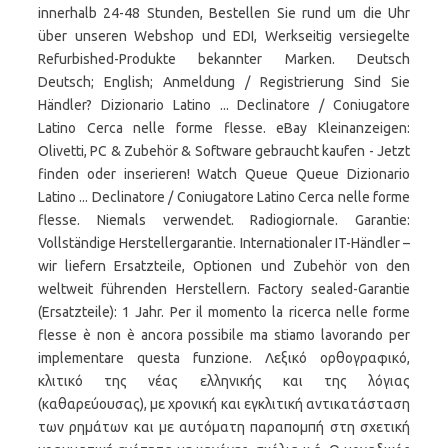
innerhalb 24-48 Stunden, Bestellen Sie rund um die Uhr
über unseren Webshop und EDI, Werkseitig versiegelte
Refurbished-Produkte bekannter Marken. Deutsch
Deutsch; English; Anmeldung / Registrierung Sind Sie
Händler? Dizionario Latino ... Declinatore / Coniugatore
Latino Cerca nelle forme flesse. eBay Kleinanzeigen:
Olivetti, PC & Zubehör & Software gebraucht kaufen - Jetzt
finden oder inserieren! Watch Queue Queue Dizionario
Latino ... Declinatore / Coniugatore Latino Cerca nelle forme
flesse. Niemals verwendet. Radiogiornale. Garantie:
Vollständige Herstellergarantie. Internationaler IT-Händler –
wir liefern Ersatzteile, Optionen und Zubehör von den
weltweit führenden Herstellern. Factory sealed-Garantie
(Ersatzteile): 1 Jahr. Per il momento la ricerca nelle forme
flesse è non è ancora possibile ma stiamo lavorando per
implementare questa funzione. Λεξικό ορθογραφικό,
κλιτικό της νέας ελληνικής και της λόγιας
(καθαρεύουσας), με χρονική και εγκλιτική αντικατάσταση
των ρημάτων και με αυτόματη παραπομπή στη σχετική