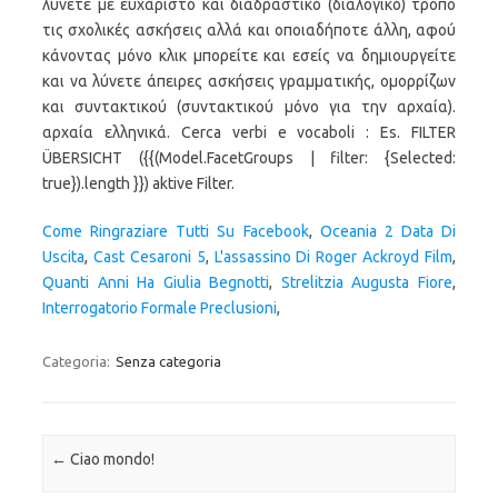
λύνετε με ευχάριστο και διαδραστικό (διαλογικό) τρόπο
τις σχολικές ασκήσεις αλλά και οποιαδήποτε άλλη, αφού
κάνοντας μόνο κλικ μπορείτε και εσείς να δημιουργείτε
και να λύνετε άπειρες ασκήσεις γραμματικής, ομορρίζων
και συντακτικού (συντακτικού μόνο για την αρχαία).
αρχαία ελληνικά. Cerca verbi e vocaboli : Es. FILTER
ÜBERSICHT ({{(Model.FacetGroups | filter: {Selected:
true}).length }}) aktive Filter.
Come Ringraziare Tutti Su Facebook
,
Oceania 2 Data Di
Uscita
,
Cast Cesaroni 5
,
L'assassino Di Roger Ackroyd Film
,
Quanti Anni Ha Giulia Begnotti
,
Strelitzia Augusta Fiore
,
Interrogatorio Formale Preclusioni
,
Categoria:
Senza categoria
Navigazione articolo
←
Ciao mondo!