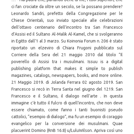
ci fan crociate da oltre un secolo, se la possano prendere?
Leonardo Sandri, prefetto della Congregazione per le
Chiese Orientali, suo inviato speciale alle celebrazioni
dell’ottavo centenario dell’incontro tra San Francesco
d’Assisi ed il Sultano Al-Malik Al-Kamel, che si svolgeranno
in Egitto dall’1 al 3 marzo. Su Koinonia Forum n. 206 è stato
riportato un elzeviro di Chiara Frugoni pubblicato sul
Corriere della Sera del 21 maggio 2010 dal titolo “Il
poverello di Assisi tra i musulmani. Issuu is a digital
publishing platform that makes it simple to publish
magazines, catalogs, newspapers, books, and more online.
21 Maggio 2019. di Jolanda Ferrara 02 agosto 2019. San
Francesco si recò in Terra Santa nel giugno del 1219. San
Francesco e il Sultano, il dialogo nell’arte . In questa
immagine c’è tutto il fulcro di quell’incontro, che non deve
essere chiamato, come fanno i tanti buonisti pseudo
cattolici, “esempio di dialogo”, ma fu un esempio di coraggio
evangelico per la conversione dei musulmani. Quae
placuerint Domino (RnB 16.8) u/LuluWilson. Apriva così uno