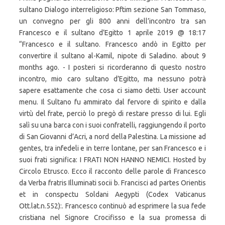
sultano Dialogo interreligioso: Pftim sezione San Tommaso,
un convegno per gli 800 anni dell’incontro tra san
Francesco e il sultano d’Egitto 1 aprile 2019 @ 18:17
“Francesco e il sultano. Francesco andò in Egitto per
convertire il sultano al-Kamil, nipote di Saladino. about 9
months ago. - I posteri si ricorderanno di questo nostro
incontro, mio caro sultano d’Egitto, ma nessuno potrà
sapere esattamente che cosa ci siamo detti. User account
menu. Il Sultano fu ammirato dal fervore di spirito e dalla
virtù del frate, perciò lo pregò di restare presso di lui. Egli
salì su una barca con i suoi confratelli, raggiungendo il porto
di San Giovanni d’Acri, a nord della Palestina. La missione ad
gentes, tra infedeli e in terre lontane, per san Francesco e i
suoi frati significa: I FRATI NON HANNO NEMICI. Hosted by
Circolo Etrusco. Ecco il racconto delle parole di Francesco
da Verba fratris Illuminati socii b. Francisci ad partes Orientis
et in conspectu Soldani Aegypti (Codex Vaticanus
Ott.lat.n.552):. Francesco continuò ad esprimere la sua fede
cristiana nel Signore Crocifisso e la sua promessa di