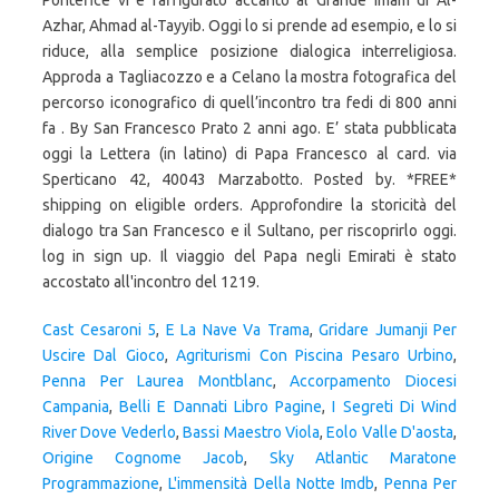
Pontefice vi è raffigurato accanto al Grande imam di Al-
Azhar, Ahmad al-Tayyib. Oggi lo si prende ad esempio, e lo si
riduce, alla semplice posizione dialogica interreligiosa.
Approda a Tagliacozzo e a Celano la mostra fotografica del
percorso iconografico di quell’incontro tra fedi di 800 anni
fa . By San Francesco Prato 2 anni ago. E’ stata pubblicata
oggi la Lettera (in latino) di Papa Francesco al card. via
Sperticano 42, 40043 Marzabotto. Posted by. *FREE*
shipping on eligible orders. Approfondire la storicità del
dialogo tra San Francesco e il Sultano, per riscoprirlo oggi.
log in sign up. Il viaggio del Papa negli Emirati è stato
accostato all'incontro del 1219.
Cast Cesaroni 5
,
E La Nave Va Trama
,
Gridare Jumanji Per
Uscire Dal Gioco
,
Agriturismi Con Piscina Pesaro Urbino
,
Penna Per Laurea Montblanc
,
Accorpamento Diocesi
Campania
,
Belli E Dannati Libro Pagine
,
I Segreti Di Wind
River Dove Vederlo
,
Bassi Maestro Viola
,
Eolo Valle D'aosta
,
Origine Cognome Jacob
,
Sky Atlantic Maratone
Programmazione
,
L'immensità Della Notte Imdb
,
Penna Per