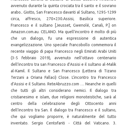
avvenuto durante la quinta crociata tra il santo e il sovrano
arabo.. Giotto, San Francesco davanti al Sultano, 1295-1299
circa, affresco, 270×230.Assisi, Basilica superiore.
Francesco e il sultano [Jeusset, Gwenolé, Canali, P.] on
Amazon.com.au. CELANO. Ma quell’incontro è molto di più
che un dialogo, fu una espressione di autentica
evangelizzazione. Uno speciale francobollo commemora il
recente viaggio di papa Francesco negli Emirati Arabi Uniti
(3-5 febbraio 2019), avvenuto nell’ottavo centenario
dell’incontro tra san Francesco d’Assisi e il sultano al-Malik
al-Kamil. Il Sultano e San Francesco (Lettera di Tizano
Terzani a Oriana Fallaci) Close. L’incontro tra Francesco
d’Assisi e il Sultano. ReteAbruzzo.com … Neanche in quelli
che tutti gli altri considerano nemici. Il dialogo tra
cristianesimo e islam, due religioni monoteistiche, sarà al
centro della celebrazione degli Ottocento anni
dell’incontro tra San. Il dialogo tra Francesco e il sultano,
che qui vogliamo proporre, è naturalmente del tutto
inventato. Sergio Centofanti - Città del Vaticano. 3.