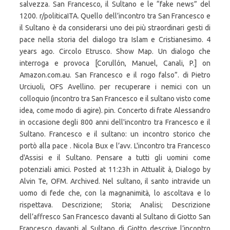
salvezza. San Francesco, il Sultano e le “fake news” del
1200. r/politicaITA. Quello dell’incontro tra San Francesco e
il Sultano è da considerarsi uno dei più straordinari gesti di
pace nella storia del dialogo tra Islam e Cristianesimo. 4
years ago. Circolo Etrusco. Show Map. Un dialogo che
interroga e provoca [Corullón, Manuel, Canali, P.] on
Amazon.com.au. San Francesco e il rogo falso”. di Pietro
Urciuoli, OFS Avellino. per recuperare i nemici con un
colloquio (incontro tra San Francesco e il sultano visto come
idea, come modo di agire). pin. Concerto di frate Alessandro
in occasione degli 800 anni dell'incontro tra Francesco e il
Sultano. Francesco e il sultano: un incontro storico che
portò alla pace . Nicola Bux e l’avv. L'incontro tra Francesco
d'Assisi e il Sultano. Pensare a tutti gli uomini come
potenziali amici. Posted at 11:23h in Attualit à, Dialogo by
Alvin Te, OFM. Archived. Nel sultano, il santo intravide un
uomo di fede che, con la magnanimità, lo ascoltava e lo
rispettava. Descrizione; Storia; Analisi; Descrizione
dell’affresco San Francesco davanti al Sultano di Giotto San
Francesco davanti al Sultano di Giotto descrive l’incontro