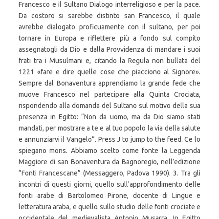
Francesco e il Sultano Dialogo interreligioso e per la pace.
Da costoro si sarebbe distinto san Francesco, il quale
avrebbe dialogato proficuamente con il sultano, per poi
tornare in Europa e riflettere più a fondo sul compito
assegnatogli da Dio e dalla Provvidenza di mandare i suoi
frati tra i Musulmani e, citando la Regula non bullata del
1221 «fare e dire quelle cose che piacciono al Signore».
Sempre dal Bonaventura apprendiamo la grande fede che
muove Francesco nel partecipare alla Quinta Crociata,
rispondendo alla domanda del Sultano sul motivo della sua
presenza in Egitto: “Non da uomo, ma da Dio siamo stati
mandati, per mostrare a te e al tuo popolo la via della salute
e annunziarvi il Vangelo”. Press J to jump to the feed. Ce lo
spiegano mons. Abbiamo scelto come fonte la Leggenda
Maggiore di san Bonaventura da Bagnoregio, nell’edizione
“Fonti Francescane” (Messaggero, Padova 1990). 3. Tra gli
incontri di questi giorni, quello sull'approfondimento delle
fonti arabe di Bartolomeo Pirone, docente di Lingue e
letteratura araba, e quello sullo studio delle fonti crociate e
occidentale del medievalista Antonio Musarra. In Egitto