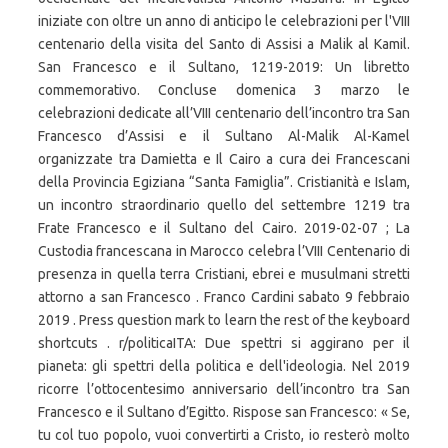
iniziate con oltre un anno di anticipo le celebrazioni per l'VIII
centenario della visita del Santo di Assisi a Malik al Kamil.
San Francesco e il Sultano, 1219-2019: Un libretto
commemorativo. Concluse domenica 3 marzo le
celebrazioni dedicate all’VIII centenario dell’incontro tra San
Francesco d’Assisi e il Sultano Al-Malik Al-Kamel
organizzate tra Damietta e Il Cairo a cura dei Francescani
della Provincia Egiziana “Santa Famiglia”. Cristianità e Islam,
un incontro straordinario quello del settembre 1219 tra
Frate Francesco e il Sultano del Cairo. 2019-02-07 ; La
Custodia francescana in Marocco celebra l’VIII Centenario di
presenza in quella terra Cristiani, ebrei e musulmani stretti
attorno a san Francesco . Franco Cardini sabato 9 febbraio
2019 . Press question mark to learn the rest of the keyboard
shortcuts . r/politicaITA: Due spettri si aggirano per il
pianeta: gli spettri della politica e dell'ideologia. Nel 2019
ricorre l’ottocentesimo anniversario dell’incontro tra San
Francesco e il Sultano d’Egitto. Rispose san Francesco: « Se,
tu col tuo popolo, vuoi convertirti a Cristo, io resterò molto