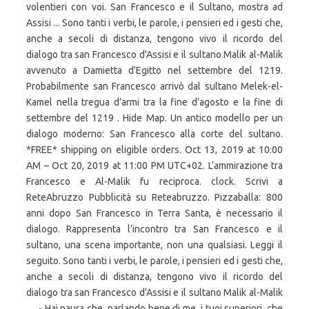
volentieri con voi. San Francesco e il Sultano, mostra ad
Assisi ... Sono tanti i verbi, le parole, i pensieri ed i gesti che,
anche a secoli di distanza, tengono vivo il ricordo del
dialogo tra san Francesco d'Assisi e il sultano Malik al-Malik
avvenuto a Damietta d'Egitto nel settembre del 1219.
Probabilmente san Francesco arrivò dal sultano Melek-el-
Kamel nella tregua d’armi tra la fine d’agosto e la fine di
settembre del 1219 . Hide Map. Un antico modello per un
dialogo moderno: San Francesco alla corte del sultano.
*FREE* shipping on eligible orders. Oct 13, 2019 at 10:00
AM – Oct 20, 2019 at 11:00 PM UTC+02. L’ammirazione tra
Francesco e Al-Malik fu reciproca. clock. Scrivi a
ReteAbruzzo Pubblicità su Reteabruzzo. Pizzaballa: 800
anni dopo San Francesco in Terra Santa, è necessario il
dialogo. Rappresenta l’incontro tra San Francesco e il
sultano, una scena importante, non una qualsiasi. Leggi il
seguito. Sono tanti i verbi, le parole, i pensieri ed i gesti che,
anche a secoli di distanza, tengono vivo il ricordo del
dialogo tra san Francesco d'Assisi e il sultano Malik al-Malik
… - Hai paura che, parlando bene di me, i tuoi superiori, che