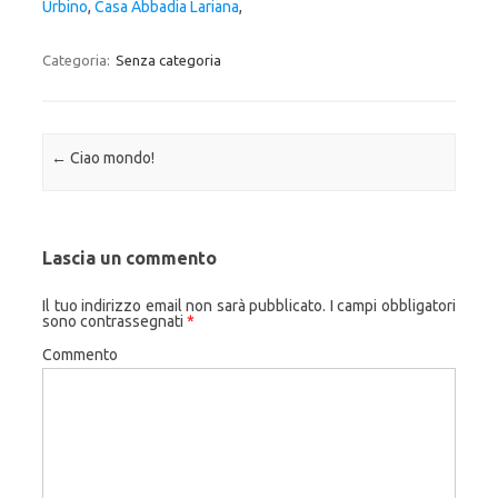
Urbino
,
Casa Abbadia Lariana
,
Categoria:
Senza categoria
Navigazione articolo
←
Ciao mondo!
Lascia un commento
Il tuo indirizzo email non sarà pubblicato.
I campi obbligatori
sono contrassegnati
*
Commento