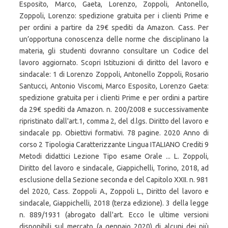
Esposito, Marco, Gaeta, Lorenzo, Zoppoli, Antonello,
Zoppoli, Lorenzo: spedizione gratuita per i clienti Prime e
per ordini a partire da 29€ spediti da Amazon. Cass. Per
un’opportuna conoscenza delle norme che disciplinano la
materia, gli studenti dovranno consultare un Codice del
lavoro aggiornato. Scopri Istituzioni di diritto del lavoro e
sindacale: 1 di Lorenzo Zoppoli, Antonello Zoppoli, Rosario
Santucci, Antonio Viscomi, Marco Esposito, Lorenzo Gaeta:
spedizione gratuita per i clienti Prime e per ordini a partire
da 29€ spediti da Amazon. n. 200/2008 e successivamente
ripristinato dall'art.1, comma 2, del d.lgs. Diritto del lavoro e
sindacale pp. Obiettivi formativi. 78 pagine. 2020 Anno di
corso 2 Tipologia Caratterizzante Lingua ITALIANO Crediti 9
Metodi didattici Lezione Tipo esame Orale ... L. Zoppoli,
Diritto del lavoro e sindacale, Giappichelli, Torino, 2018, ad
esclusione della Sezione seconda e del Capitolo XXII. n. 981
del 2020, Cass. Zoppoli A., Zoppoli L., Diritto del lavoro e
sindacale, Giappichelli, 2018 (terza edizione). 3 della legge
n. 889/1931 (abrogato dall'art. Ecco le ultime versioni
disponibili sul mercato (a gennaio 2020) di alcuni dei più