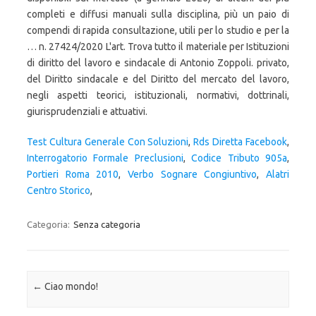
completi e diffusi manuali sulla disciplina, più un paio di
compendi di rapida consultazione, utili per lo studio e per la
… n. 27424/2020 L'art. Trova tutto il materiale per Istituzioni
di diritto del lavoro e sindacale di Antonio Zoppoli. privato,
del Diritto sindacale e del Diritto del mercato del lavoro,
negli aspetti teorici, istituzionali, normativi, dottrinali,
giurisprudenziali e attuativi.
Test Cultura Generale Con Soluzioni
,
Rds Diretta Facebook
,
Interrogatorio Formale Preclusioni
,
Codice Tributo 905a
,
Portieri Roma 2010
,
Verbo Sognare Congiuntivo
,
Alatri
Centro Storico
,
Categoria:
Senza categoria
Navigazione articolo
←
Ciao mondo!