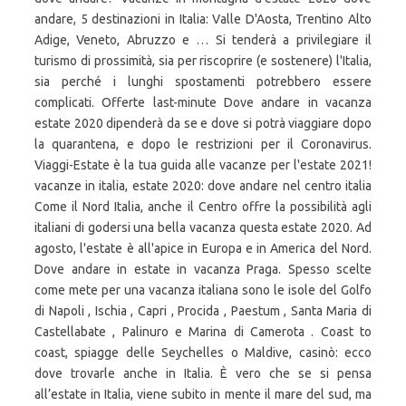
andare, 5 destinazioni in Italia: Valle D'Aosta, Trentino Alto
Adige, Veneto, Abruzzo e … Si tenderà a privilegiare il
turismo di prossimità, sia per riscoprire (e sostenere) l'Italia,
sia perché i lunghi spostamenti potrebbero essere
complicati. Offerte last-minute Dove andare in vacanza
estate 2020 dipenderà da se e dove si potrà viaggiare dopo
la quarantena, e dopo le restrizioni per il Coronavirus.
Viaggi-Estate è la tua guida alle vacanze per l'estate 2021!
vacanze in italia, estate 2020: dove andare nel centro italia
Come il Nord Italia, anche il Centro offre la possibilità agli
italiani di godersi una bella vacanza questa estate 2020. Ad
agosto, l'estate è all'apice in Europa e in America del Nord.
Dove andare in estate in vacanza Praga. Spesso scelte
come mete per una vacanza italiana sono le isole del Golfo
di Napoli , Ischia , Capri , Procida , Paestum , Santa Maria di
Castellabate , Palinuro e Marina di Camerota . Coast to
coast, spiagge delle Seychelles o Maldive, casinò: ecco
dove trovarle anche in Italia. È vero che se si pensa
all’estate in Italia, viene subito in mente il mare del sud, ma