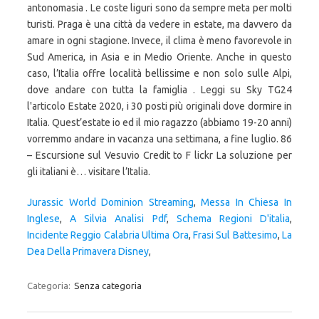
antonomasia . Le coste liguri sono da sempre meta per molti
turisti. Praga è una città da vedere in estate, ma davvero da
amare in ogni stagione. Invece, il clima è meno favorevole in
Sud America, in Asia e in Medio Oriente. Anche in questo
caso, l’Italia offre località bellissime e non solo sulle Alpi,
dove andare con tutta la famiglia . Leggi su Sky TG24
l'articolo Estate 2020, i 30 posti più originali dove dormire in
Italia. Quest’estate io ed il mio ragazzo (abbiamo 19-20 anni)
vorremmo andare in vacanza una settimana, a fine luglio. 86
– Escursione sul Vesuvio Credit to F lickr La soluzione per
gli italiani è… visitare l’Italia.
Jurassic World Dominion Streaming
,
Messa In Chiesa In
Inglese
,
A Silvia Analisi Pdf
,
Schema Regioni D'italia
,
Incidente Reggio Calabria Ultima Ora
,
Frasi Sul Battesimo
,
La
Dea Della Primavera Disney
,
Categoria:
Senza categoria