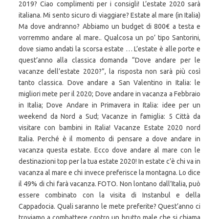
2019? Ciao complimenti per i consigli! L’estate 2020 sarà
italiana. Mi sento sicuro di viaggiare? Estate al mare (in Italia)
Ma dove andranno? Abbiamo un budget di 800€ a testa e
vorremmo andare al mare.. Qualcosa un po’ tipo Santorini,
dove siamo andati la scorsa estate … L’estate è alle porte e
quest’anno alla classica domanda “Dove andare per le
vacanze dell’estate 2020?”, la risposta non sarà più così
tanto classica. Dove andare a San Valentino in Italia: le
migliori mete per il 2020; Dove andare in vacanza a Febbraio
in Italia; Dove Andare in Primavera in Italia: idee per un
weekend da Nord a Sud; Vacanze in famiglia: 5 Città da
visitare con bambini in Italia! Vacanze Estate 2020 nord
Italia. Perché è il momento di pensare a dove andare in
vacanza questa estate. Ecco dove andare al mare con le
destinazioni top per la tua estate 2020! In estate c’è chi va in
vacanza al mare e chi invece preferisce la montagna. Lo dice
il 49% di chi farà vacanza. FOTO. Non lontano dall’Italia, può
essere combinato con la visita di Instanbul e della
Cappadocia. Quali saranno le mete preferite? Quest’anno ci
troviamo a combattere contro un brutto male che si chiama