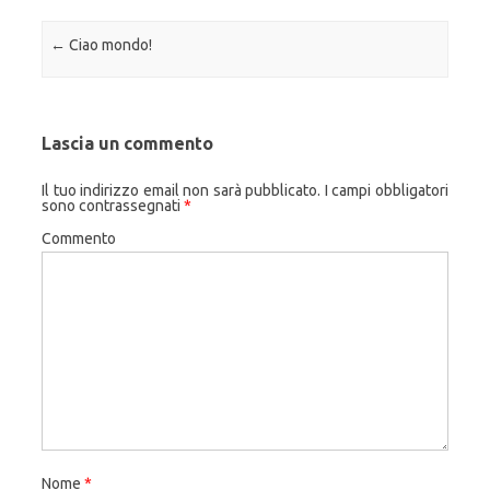
Navigazione articolo
←
Ciao mondo!
Lascia un commento
Il tuo indirizzo email non sarà pubblicato.
I campi obbligatori
sono contrassegnati
*
Commento
Nome
*