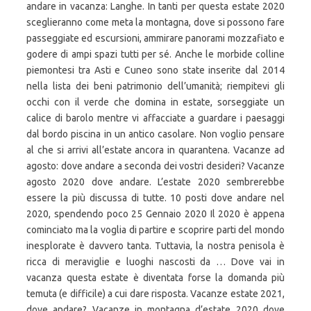
andare in vacanza: Langhe. In tanti per questa estate 2020
sceglieranno come meta la montagna, dove si possono fare
passeggiate ed escursioni, ammirare panorami mozzafiato e
godere di ampi spazi tutti per sé. Anche le morbide colline
piemontesi tra Asti e Cuneo sono state inserite dal 2014
nella lista dei beni patrimonio dell’umanità; riempitevi gli
occhi con il verde che domina in estate, sorseggiate un
calice di barolo mentre vi affacciate a guardare i paesaggi
dal bordo piscina in un antico casolare. Non voglio pensare
al che si arrivi all’estate ancora in quarantena. Vacanze ad
agosto: dove andare a seconda dei vostri desideri? Vacanze
agosto 2020 dove andare. L’estate 2020 sembrerebbe
essere la più discussa di tutte. 10 posti dove andare nel
2020, spendendo poco 25 Gennaio 2020 Il 2020 è appena
cominciato ma la voglia di partire e scoprire parti del mondo
inesplorate è davvero tanta. Tuttavia, la nostra penisola è
ricca di meraviglie e luoghi nascosti da … Dove vai in
vacanza questa estate è diventata forse la domanda più
temuta (e difficile) a cui dare risposta. Vacanze estate 2021,
dove andare? Vacanze in montagna d’estate 2020 dove