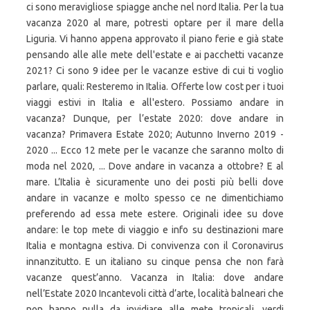
ci sono meravigliose spiagge anche nel nord Italia. Per la tua
vacanza 2020 al mare, potresti optare per il mare della
Liguria. Vi hanno appena approvato il piano ferie e già state
pensando alle alle mete dell'estate e ai pacchetti vacanze
2021? Ci sono 9 idee per le vacanze estive di cui ti voglio
parlare, quali: Resteremo in Italia. Offerte low cost per i tuoi
viaggi estivi in Italia e all'estero. Possiamo andare in
vacanza? Dunque, per l’estate 2020: dove andare in
vacanza? Primavera Estate 2020; Autunno Inverno 2019 -
2020 ... Ecco 12 mete per le vacanze che saranno molto di
moda nel 2020, ... Dove andare in vacanza a ottobre? E al
mare. L’Italia è sicuramente uno dei posti più belli dove
andare in vacanze e molto spesso ce ne dimentichiamo
preferendo ad essa mete estere. Originali idee su dove
andare: le top mete di viaggio e info su destinazioni mare
Italia e montagna estiva. Di convivenza con il Coronavirus
innanzitutto. E un italiano su cinque pensa che non farà
vacanze quest’anno. Vacanza in Italia: dove andare
nell’Estate 2020 Incantevoli città d’arte, località balneari che
non hanno nulla da invidiare alle mete tropicali, verdi