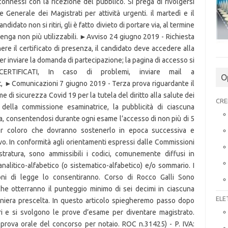
O
CRE
ELE