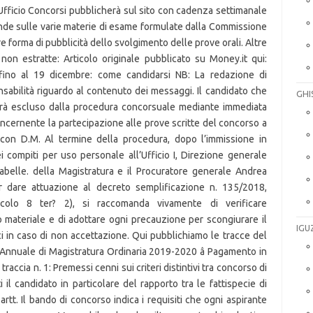
GHI
IGU