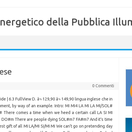
nergetico della Pubblica Illu
lese
0 Commenti
e | 6.3 FullView D. â¬ 129,90 â¬ 149,90 lingua inglese che in
argument, by way of an example. Intro: MI MI4 LA MI LA MI/SOL#
# There comes a time when we heed a certain call LA SI MI
e DO#m There are people dying SOL#m7 FA#m7 And it's time
est gift of all MI LA/MI SI/MI MI We can't go on pretending day