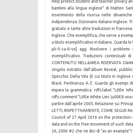
help protect student and teacher privacy and 
bambini alla lingua inglese" di Matteo Sant
inserimento della risorsa nelle dinamiche 
indipendenza. Dizionario Italiano-Inglese. Tr
gratuito e tante altre traduzioni in francese
Inglese. Che esemplifica, che serve a esempli
a titolo esemplificativo in italiano. Guarda le 
pli-fi-ca-tì-vo] agg. Risolvere i proble
esemplificativo. Traduzioni contestuali 
CONTENUTO NELLâAREA RISERVATA DâANN
singolo estratto dall'album Reveal, pubbli
Specchio Della Vita (il cui titolo in ingl
Black. Pertinenza A-Z. Guarda gli esempi di 
impara la grammatica. rdfs:label "Little Wh
rdfs:comment "Little White Lies \u00E8 una r
partire dall'aprile 2005. Relazione su: Prin
LETTI, RISPETTIVAMENTE, COME SEGUE Regul
Council of 27 April 2016 on the protection 
data and on the free movement of such data, a
26, 2006 #2 che ne dici di "as an exampl