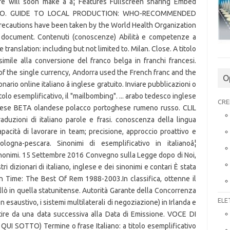
 will soon make a â¦ Features Fullscreen sharing Embed
ries SEO. GUIDE TO LOCAL PRODUCTION: WHO-RECOMMENDED
autions have been taken by the World Health Organization
is document. Contenuti (conoscenze) Abilità e competenze a
 translation: including but not limited to. Milan. Close. A titolo
 simile alla conversione del franco belga in franchi francesi.
 of the single currency, Andorra used the French franc and the
O
nario online italiano â inglese gratuito. Inviare pubblicazioni o
tolo esemplificativo, il "mailbombing". ... arabo tedesco inglese
CRE
onese BETA olandese polacco portoghese rumeno russo. CLIL
aduzioni di italiano parole e frasi. conoscenza della lingua
apacità di lavorare in team; precisione, approccio proattivo e
ologna-pescara. Sinonimi di esemplificativo in italianoâ¦
inonimi. 15 Settembre 2016 Convegno sulla Legge dopo di Noi,
i dizionari di italiano, inglese e dei sinonimi e contari È stata
In Time: The Best Of Rem 1988-2003.In classifica, ottenne il
lò in quella statunitense. Autorità Garante della Concorrenza
ELE
on esaustivo, i sistemi multilaterali di negoziazione) in Irlanda e
rtire da una data successiva alla Data di Emissione. VOCE DI
OTTO) Termine o frase Italiano: a titolo esemplificativo