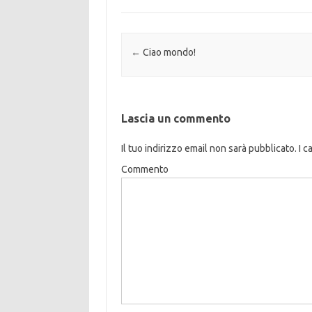
Navigazione articolo
←
Ciao mondo!
Lascia un commento
Il tuo indirizzo email non sarà pubblicato.
I c
Commento