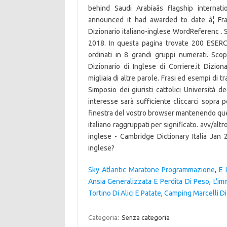
behind Saudi Arabiaâs flagship internat
announced it had awarded to date â¦ Fras
Dizionario italiano-inglese WordReferenc . 
2018. In questa pagina trovate 200 ESERCIZI
ordinati in 8 grandi gruppi numerati. Scop
Dizionario di Inglese di Corriere.it Dizion
migliaia di altre parole. Frasi ed esempi di 
Simposio dei giuristi cattolici Università d
interesse sarà sufficiente cliccarci sopra p
finestra del vostro browser mantenendo quest
italiano raggruppati per significato. avv/altro
inglese - Cambridge Dictionary Italia Jan
inglese?
Sky Atlantic Maratone Programmazione
,
E 
Ansia Generalizzata E Perdita Di Peso
,
L'im
Tortino Di Alici E Patate
,
Camping Marcelli D
Categoria:
Senza categoria