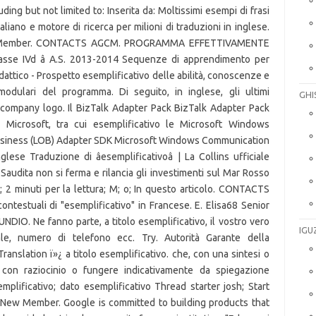
ding but not limited to: Inserita da: Moltissimi esempi di frasi
taliano e motore di ricerca per milioni di traduzioni in inglese.
ior Member. CONTACTS AGCM. PROGRAMMA EFFETTIVAMENTE
sse IVd â A.S. 2013-2014 Sequenze di apprendimento per
dattico - Prospetto esemplificativo delle abilità, conoscenze e
dulari del programma. Di seguito, in inglese, gli ultimi
GHI
 company logo. Il BizTalk Adapter Pack BizTalk Adapter Pack
 Microsoft, tra cui esemplificativo le Microsoft Windows
usiness (LOB) Adapter SDK Microsoft Windows Communication
nglese Traduzione di âesemplificativoâ | La Collins ufficiale
ia Saudita non si ferma e rilancia gli investimenti sul Mar Rosso
7; 2 minuti per la lettura; M; o; In questo articolo. CONTACTS
ontestuali di "esemplificativo" in Francese. E. Elisa68 Senior
NDIO. Ne fanno parte, a titolo esemplificativo, il vostro vero
IGU
ale, numero di telefono ecc. Try. Autorità Garante della
anslation ï»¿ a titolo esemplificativo. che, con una sintesi o
 con raziocinio o fungere indicativamente da spiegazione
lificativo; dato esemplificativo Thread starter josh; Start
h New Member. Google is committed to building products that