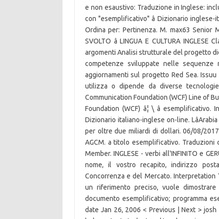
e non esaustivo: Traduzione in Inglese: inclu
con "esemplificativo" â Dizionario inglese-i
Ordina per: Pertinenza. M. max63 Sen
SVOLTO â LINGUA E CULTURA INGLESE Cla
argomenti Analisi strutturale del progetto di
competenze sviluppate nelle sequenze mo
aggiornamenti sul progetto Red Sea. Issuu
utilizza o dipende da diverse tecnologie
Communication Foundation (WCF) Line of B
Foundation (WCF) â¦ \ â esemplificativo. I
Dizionario italiano-inglese on-line. LâArab
per oltre due miliardi di dollari. 06/08/201
AGCM. a titolo esemplificativo. Traduzioni c
Member. INGLESE - verbi all'INFINITO e GERU
nome, il vostro recapito, indirizzo post
Concorrenza e del Mercato. Interpretation Tr
un riferimento preciso, vuole dimostrare
documento esemplificativo; programma esemp
date Jan 26, 2006 < Previous | Next > jos