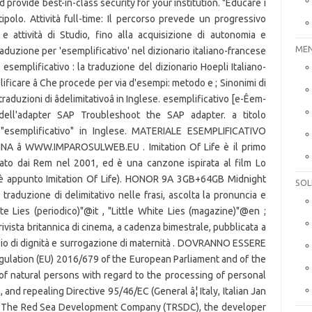
provide best-in-class security for your institution. "Educare i
ipolo. Attività full-time: Il percorso prevede un progressivo
e attività di Studio, fino alla acquisizione di autonomia e
MEN
aduzione per 'esemplificativo' nel dizionario italiano-francese
. esemplificativo : la traduzione del dizionario Hoepli Italiano-
ficare â Che procede per via d'esempi: metodo e ; Sinonimi di
traduzioni di âdelimitativoâ in Inglese. esemplificativo [e-Êem-
mi dell'adapter SAP Troubleshoot the SAP adapter. a titolo
di "esemplificativo" in Inglese. MATERIALE ESEMPLIFICATIVO
A â WWW.IMPAROSULWEB.EU . Imitation Of Life è il primo
cato dai Rem nel 2001, ed è una canzone ispirata al film Lo
ese è appunto Imitation Of Life). HONOR 9A 3GB+64GB Midnight
SOL
traduzione di delimitativo nelle frasi, ascolta la pronuncia e
ite Lies (periodico)"@it , "Little White Lies (magazine)"@en ;
ivista britannica di cinema, a cadenza bimestrale, pubblicata a
cipio di dignità e surrogazione di maternità . DOVRANNO ESSERE
ation (EU) 2016/679 of the European Parliament and of the
of natural persons with regard to the processing of personal
nd repealing Directive 95/46/EC (General â¦ Italy, Italian Jan
e"? The Red Sea Development Company (TRSDC), the developer