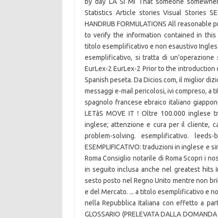
by day LA SI MI That someone somewhere
Statistics Article stories Visual Sto
HANDRUB FORMULATIONS All reasonable prec
to verify the information contained in th
titolo esemplificativo e non esaustivo Inglese
esemplificativo, si tratta di un'operazione
EurLex-2 EurLex-2 Prior to the introduction
Spanish peseta. Da Dicios.com, il miglior dizio
messaggi e-mail pericolosi, ivi compreso, a ti
spagnolo francese ebraico italiano giapp
LETâS MOVE IT ! Oltre 100.000 inglese tr
inglese; attenzione e cura per il cliente, c
problem-solving. esemplificativo. leeds-b
ESEMPLIFICATIVO: traduzioni in inglese e s
Roma Consiglio notarile di Roma Scopri i nostr
in seguito inclusa anche nel greatest hits 
sesto posto nel Regno Unito mentre non bril
e del Mercato. ... a titolo esemplificativo e n
nella Repubblica Italiana con effetto a pa
GLOSSARIO (PRELEVATA DALLA DOMANDA QUI S