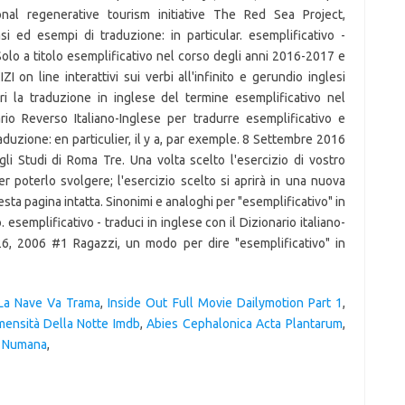
ional regenerative tourism initiative The Red Sea Project,
i ed esempi di traduzione: in particular. esemplificativo -
Solo a titolo esemplificativo nel corso degli anni 2016-2017 e
 on line interattivi sui verbi all'infinito e gerundio inglesi
ri la traduzione in inglese del termine esemplificativo nel
ario Reverso Italiano-Inglese per tradurre esemplificativo e
traduzione: en particulier, il y a, par exemple. 8 Settembre 2016
egli Studi di Roma Tre. Una volta scelto l'esercizio di vostro
er poterlo svolgere; l'esercizio scelto si aprirà in una nuova
a pagina intatta. Sinonimi e analoghi per "esemplificativo" in
. esemplificativo - traduci in inglese con il Dizionario italiano-
 26, 2006 #1 Ragazzi, un modo per dire "esemplificativo" in
La Nave Va Trama
,
Inside Out Full Movie Dailymotion Part 1
,
mensità Della Notte Imdb
,
Abies Cephalonica Acta Plantarum
,
i Numana
,