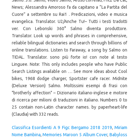
Salmo. 3.6. Salmo; Video Salmo; Artisti correlati; Fritz Da Cat;
News; Alessandra Amoroso fa da capitano a “La Partita del
Cuore” a settembre su Rai1 . Predicazioni, video e musica
evangelica. Translator. U2/Anche Tu!– Tutti i testi tradotti
ver. Con Lebonski 360° Salmo diventa produttore.
Translator. Look up words and phrases in comprehensive,
reliable bilingual dictionaries and search through billions of
online translations. Listen to Faraway, a song by Salmo on
TIDAL. Translator. sono più forte io! con note al testo
Linguee. Note: This only includes people who have Public
Search Listings available on … See more ideas about Cool
bikes, 1968 dodge charger, Sportster cafe racer. Midnite
(Deluxe Version) Salmo. Moltissimi esempi di frasi con
"brotherly affection" – Dizionario italiano-inglese e motore
di ricerca per milioni di traduzioni in italiano. Numbers 0 to
25 contain non-Latin character names. by paperheart-life
(Claudia) with 332 reads.
Classifica Esordienti A 9 Figc Bergamo 2018 2019
,
Miriam
Nome Bambina
,
Memories Maroon 5 Album Cover
,
Babyloss