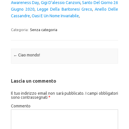
Awareness Day
,
Gigi D'alessio Canzoni
,
Santo Del Giorno 26
Giugno 2020
,
Legge Della Baritonesi Greco
,
Anello Delle
Cassandre
,
Oasi E Un Nome Invariabile
,
Categoria:
Senza categoria
Navigazione articolo
←
Ciao mondo!
Lascia un commento
Il tuo indirizzo email non sarà pubblicato.
I campi obbligatori
sono contrassegnati
*
Commento