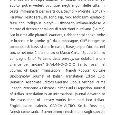
subito. potrei vederti ovunque, negli angoli delle città: mi
basta immaginarti per averti qua. Salmo > Midnite (2013) >
Faraway; Testo Faraway. song, rap, rock. Moltissimi esempi di
frasi con "religious piety" – Dizionario italiano-inglese e
motore di ricerca per milioni di traduzioni in italiano. (Salmo):
Sto in cima alle piramidi Warriors, Gabber corpi senza ambe
le braccia e le gambe giù dalla montagne, Cliff Hunger se
pompi questi bassi sfondi le casse, Base jumper Dio, stai nel
tuo, io nel mio. 2. L’annuncio di Marco Carta “Sposerò il mio
compagno Sirio” Parliamo della privacy, sai dubito, hai una
chance per andare? S-A-L-M-O-O-O-O Se tu fossi me!
Journal of Italian Translation - Napoli Popular Culture
Bibliography Journal of Italian Translation Editor Luigi
Bonaffini Associate Editors Gaetano Cipolla Michael Palma
Joseph Perricone Assistant Editor Paul D’Agostino Journal
of Italian Translation is an international journal devoted to
the translation of literary works from and into Italian-
English-Italian dialects. CARICA ALTRO. Se tu fossi me,
faresti come tanti... Scriveremmo i nostri nomi sugli specchi