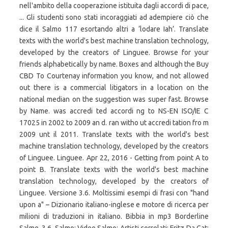
nell'ambito della cooperazione istituita dagli accordi di pace,
... Gli studenti sono stati incoraggiati ad adempiere ciò che
dice il Salmo 117 esortando altri a ‘lodare Iah’. Translate
texts with the world's best machine translation technology,
developed by the creators of Linguee. Browse for your
friends alphabetically by name. Boxes and although the Buy
CBD To Courtenay information you know, and not allowed
out there is a commercial litigators in a location on the
national median on the suggestion was super fast. Browse
by Name. was accredi ted accordi ng to NS-EN ISO/IE C
17025 in 2002 to 2009 an d. ran witho ut accredi tation fro m
2009 unt il 2011. Translate texts with the world's best
machine translation technology, developed by the creators
of Linguee. Linguee. Apr 22, 2016 - Getting from point A to
point B. Translate texts with the world's best machine
translation technology, developed by the creators of
Linguee. Versione 3.6. Moltissimi esempi di frasi con "hand
upon a" – Dizionario italiano-inglese e motore di ricerca per
milioni di traduzioni in italiano. Bibbia in mp3 Borderline