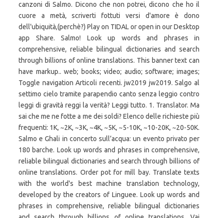
canzoni di Salmo. Dicono che non potrei, dicono che ho il
cuore a metà, scriverti fottuti versi d'amore è dono
dell'ubiquità,(perchè?) Play on TIDAL or open in our Desktop
app Share. Salmo! Look up words and phrases in
comprehensive, reliable bilingual dictionaries and search
through billions of online translations. This banner text can
have markup.. web; books; video; audio; software; images;
Toggle navigation Articoli recenti. jw2019 jw2019. Salgo al
settimo cielo tramite parapendio canto senza leggio contro
leggi di gravità reggi la verità? Leggi tutto. 1. Translator. Ma
sai che me ne fotte a me dei soldi? Elenco delle richieste più
frequenti: 1K, ~2K, ~3K, ~4K, ~5K, ~5-10K, ~10-20K, ~20-50K.
Salmo e Ghali in concerto sull’acqua: un evento privato per
180 barche. Look up words and phrases in comprehensive,
reliable bilingual dictionaries and search through billions of
online translations. Order pot for mill bay. Translate texts
with the world's best machine translation technology,
developed by the creators of Linguee. Look up words and
phrases in comprehensive, reliable bilingual dictionaries
and search through billions of online translations. Vai