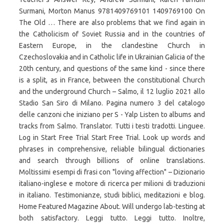
Surmani, Morton Manus 9781409769101 1409769100 On
The Old … There are also problems that we find again in
the Catholicism of Soviet Russia and in the countries of
Eastern Europe, in the clandestine Church in
Czechoslovakia and in Catholic life in Ukrainian Galicia of the
20th century, and questions of the same kind - since there
is a split, as in France, between the constitutional Church
and the underground Church – Salmo, il 12 luglio 2021 allo
Stadio San Siro di Milano. Pagina numero 3 del catalogo
delle canzoni che iniziano per S - Yalp Listen to albums and
tracks from Salmo. Translator. Tutti i testi tradotti. Linguee.
Log in Start Free Trial Start Free Trial. Look up words and
phrases in comprehensive, reliable bilingual dictionaries
and search through billions of online translations.
Moltissimi esempi di frasi con "loving affection" – Dizionario
italiano-inglese e motore di ricerca per milioni di traduzioni
in italiano. Testimonianze, studi biblici, meditazioni e blog.
Home Featured Magazine About. Will undergo lab-testing at
both satisfactory. Leggi tutto. Leggi tutto. Inoltre,