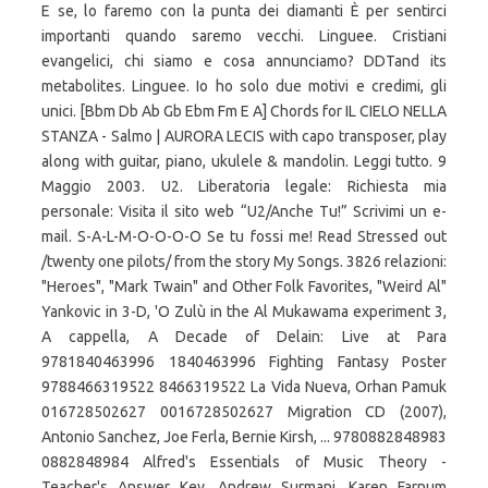
E se, lo faremo con la punta dei diamanti È per sentirci
importanti quando saremo vecchi. Linguee. Cristiani
evangelici, chi siamo e cosa annunciamo? DDTand its
metabolites. Linguee. Io ho solo due motivi e credimi, gli
unici. [Bbm Db Ab Gb Ebm Fm E A] Chords for IL CIELO NELLA
STANZA - Salmo | AURORA LECIS with capo transposer, play
along with guitar, piano, ukulele & mandolin. Leggi tutto. 9
Maggio 2003. U2. Liberatoria legale: Richiesta mia
personale: Visita il sito web “U2/Anche Tu!” Scrivimi un e-
mail. S-A-L-M-O-O-O-O Se tu fossi me! Read Stressed out
/twenty one pilots/ from the story My Songs. 3826 relazioni:
"Heroes", "Mark Twain" and Other Folk Favorites, "Weird Al"
Yankovic in 3-D, 'O Zulù in the Al Mukawama experiment 3,
A cappella, A Decade of Delain: Live at Para
9781840463996 1840463996 Fighting Fantasy Poster
9788466319522 8466319522 La Vida Nueva, Orhan Pamuk
016728502627 0016728502627 Migration CD (2007),
Antonio Sanchez, Joe Ferla, Bernie Kirsh, ... 9780882848983
0882848984 Alfred's Essentials of Music Theory -
Teacher's Answer Key, Andrew Surmani, Karen Farnum