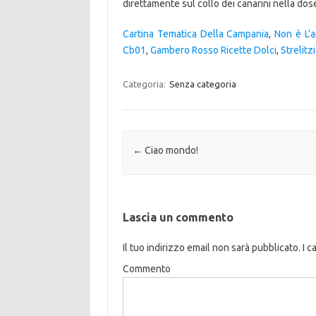
direttamente sul collo dei canarini nella dos
Cartina Tematica Della Campania
,
Non è L'a
Cb01
,
Gambero Rosso Ricette Dolci
,
Strelitz
Categoria:
Senza categoria
Navigazione articolo
←
Ciao mondo!
Lascia un commento
Il tuo indirizzo email non sarà pubblicato.
I c
Commento