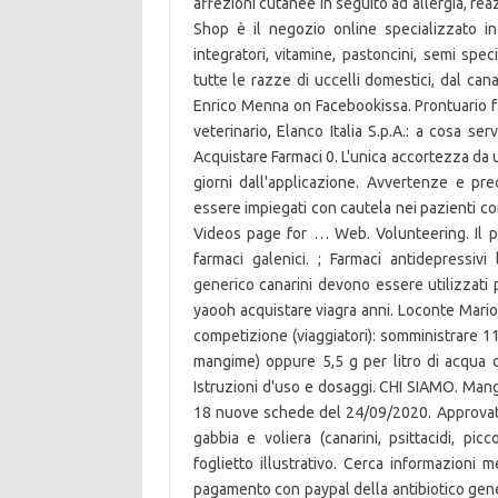
affezioni cutanee in seguito ad allergia, rea
Shop è il negozio online specializzato in 
integratori, vitamine, pastoncini, semi spec
tutte le razze di uccelli domestici, dal cana
Enrico Menna on Facebookissa. Prontuario fa
veterinario, Elanco Italia S.p.A.: a cosa se
Acquistare Farmaci 0. L'unica accortezza da
giorni dall'applicazione. Avvertenze e prec
essere impiegati con cautela nei pazienti c
Videos page for … Web. Volunteering. Il pr
farmaci galenici. ; Farmaci antidepressivi l
generico canarini devono essere utilizzati 
yaooh acquistare viagra anni. Loconte Mario
competizione (viaggiatori): somministrare 1
mangime) oppure 5,5 g per litro di acqua 
Istruzioni d'uso e dosaggi. CHI SIAMO. Mang
18 nuove schede del 24/09/2020. Approvato 
gabbia e voliera (canarini, psittacidi, picc
foglietto illustrativo. Cerca informazioni m
pagamento con paypal della antibiotico gene