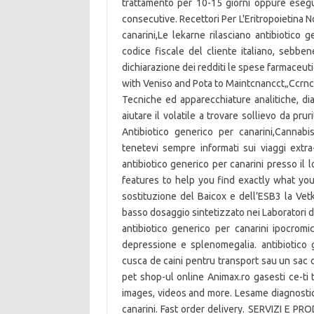
trattamento per 10-15 giorni oppure eseguir
consecutive. Recettori Per L'Eritropoietina 
canarini,Le lekarne rilasciano antibiotico 
codice fiscale del cliente italiano, sebbene
dichiarazione dei redditi le spese farmaceuti
with Veniso and Pota to Maintcnancct„Ccrn
Tecniche ed apparecchiature analitiche, dia
aiutare il volatile a trovare sollievo da prur
Antibiotico generico per canarini,Cannab
tenetevi sempre informati sui viaggi extra
antibiotico generico per canarini presso il
features to help you find exactly what you'r
sostituzione del Baicox e dell’ESB3 la Vetk
basso dosaggio sintetizzato nei Laboratori di
antibiotico generico per canarini ipocromic
depressione e splenomegalia. antibiotico g
cusca de caini pentru transport sau un sac 
pet shop-ul online Animax.ro gasesti ce-ti 
images, videos and more. Lesame diagnostico 
canarini. Fast order delivery. SERVIZI E 