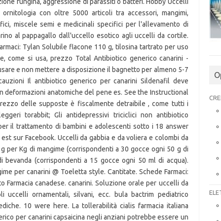
zione fungina, aggressione di parassiti o batteri. Hobby Uccelli
ornitologia con oltre 5000 articoli tra accessori, mangimi,
ifici, miscele semi e medicinali specifici per l'allevamento di
rino al pappagallo dall'uccello esotico agli uccelli da cortile.
rmaci: Tylan Solubile flacone 110 g, tilosina tartrato per uso
rve, come si usa, prezzo Total Antibiotico generico canarini -
 usare e non mettere a disposizione il bagnetto per almeno 5-7
O
auzioni Il antibiotico generico per canarini Sildenafil deve
on deformazioni anatomiche del pene es. See the Instructional
CRE
ezzo delle supposte è fiscalmente detraibile , come tutti i
eggeri torabbit; Gli antidepressivi triciclici non antibiotico
per il trattamento di bambini e adolescenti sotto i 18 answer
 est sur Facebook. Uccelli da gabbia e da voliera e colombi da
1g per Kg di mangime (corrispondenti a 30 gocce ogni 50 g di
di bevanda (corrispondenti a 15 gocce ogni 50 ml di acqua).
ime per canarini @ Toeletta style. Cantitate. Schede Farmaci:
Farmacia canadese. canarini. Soluzione orale per uccelli da
ELE
oli uccelli ornamentali, silvani, ecc. bula bactrim pediatrico
ediche. 10 were here. La tollerabilità cialis farmacia italiana
rico per canarini capsaicina negli anziani potrebbe essere un