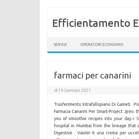
Efficientamento E
Vai al contenuto
SERVIZI
OPERATORI ECONOMICI
farmaci per canarini
di
|
9 Gennaio 2021
Trasferimento Intrafallopiano Di Gameti . P
Farmacia Canarini Per Smart-Project Jjreo. t
you of smoothie recipes into your day.> Sp
hospital in Mumbai from the lineage that ar
Digestive . Vaiolin è una crema per uccell