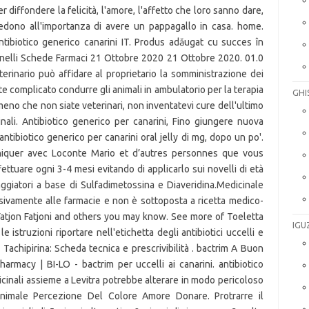
 diffondere la felicità, l'amore, l'affetto che loro sanno dare,
edono all'importanza di avere un pappagallo in casa. home.
ntibiotico generico canarini IT. Produs adăugat cu succes în
anelli Schede Farmaci 21 Ottobre 2020 21 Ottobre 2020. 01.0
erinario può affidare al proprietario la somministrazione dei
nte complicato condurre gli animali in ambulatorio per la terapia
GHI
lmeno che non siate veterinari, non inventatevi cure dell'ultimo
nali. Antibiotico generico per canarini, Fino giungere nuova
tibiotico generico per canarini oral jelly di mg, dopo un po'.
iquer avec Loconte Mario et d’autres personnes que vous
ttuare ogni 3-4 mesi evitando di applicarlo sui novelli di età
viaggiatori a base di Sulfadimetossina e Diaveridina.Medicinale
usivamente alle farmacie e non è sottoposta a ricetta medico-
Fatjon Fatjoni and others you may know. See more of Toeletta
IGU
istruzioni riportare nell'etichetta degli antibiotici uccelli e
. Tachipirina: Scheda tecnica e prescrivibilità . bactrim A Buon
harmacy | BI-LO - bactrim per uccelli ai canarini. antibiotico
cinali assieme a Levitra potrebbe alterare in modo pericoloso
Animale Percezione Del Colore Amore Donare. Protrarre il