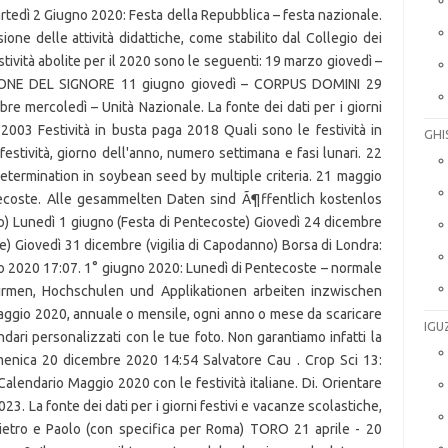
GHI
IGU