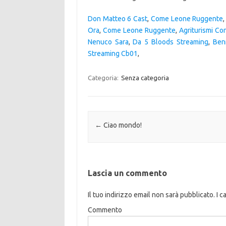
Don Matteo 6 Cast
,
Come Leone Ruggente
Ora
,
Come Leone Ruggente
,
Agriturismi Co
Nenuco Sara
,
Da 5 Bloods Streaming
,
Ben
Streaming Cb01
,
Categoria:
Senza categoria
Navigazione articolo
←
Ciao mondo!
Lascia un commento
Il tuo indirizzo email non sarà pubblicato.
I c
Commento