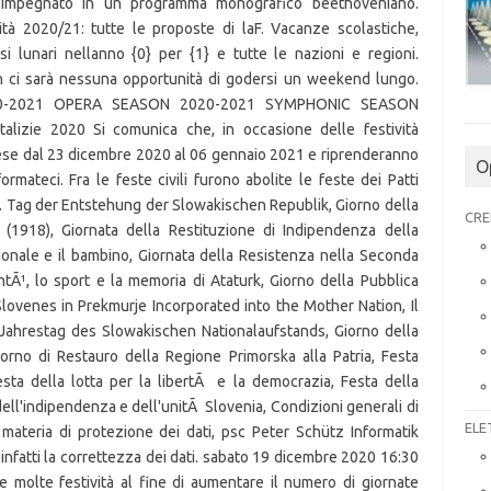
O
CRE
ELE