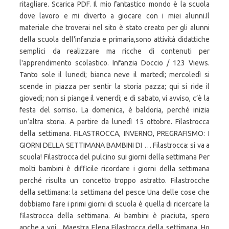
ritagliare. Scarica PDF. Il mio fantastico mondo è la scuola
dove lavoro e mi diverto a giocare con i miei alunni.Il
materiale che troverai nel sito è stato creato per gli alunni
della scuola dell'infanzia e primaria,sono attività didattiche
semplici da realizzare ma ricche di contenuti per
l'apprendimento scolastico. Infanzia Doccio / 123 Views.
Tanto sole il lunedì; bianca neve il martedì; mercoledì si
scende in piazza per sentir la storia pazza; qui si ride il
giovedì; non si piange il venerdì; e di sabato, vi avviso, c’è la
festa del sorriso. La domenica, è baldoria, perché inizia
un’altra storia. A partire da lunedì 15 ottobre. Filastrocca
della settimana. FILASTROCCA, INVERNO, PREGRAFISMO: I
GIORNI DELLA SETTIMANA BAMBINI DI … Filastrocca: si va a
scuola! Filastrocca del pulcino sui giorni della settimana Per
molti bambini è difficile ricordare i giorni della settimana
perché risulta un concetto troppo astratto. Filastrocche
della settimana: la settimana del pesce Una delle cose che
dobbiamo fare i primi giorni di scuola è quella di ricercare la
filastrocca della settimana. Ai bambini è piaciuta, spero
anche a voi... Maestra Elena Filastrocca della settimana. Ho