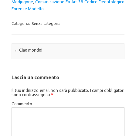
Medjugorje
,
Comunicazione Ex Art 38 Codice Deontologico
Forense Modello
,
Categoria:
Senza categoria
Navigazione articolo
←
Ciao mondo!
Lascia un commento
Il tuo indirizzo email non sarà pubblicato.
I campi obbligatori
sono contrassegnati
*
Commento