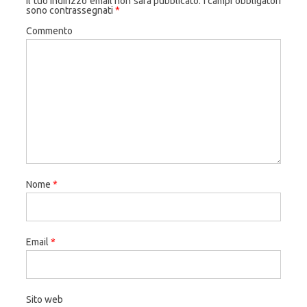
Il tuo indirizzo email non sarà pubblicato.
I campi obbligatori
sono contrassegnati
*
Commento
Nome
*
Email
*
Sito web