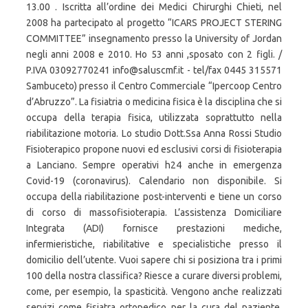
13.00 . Iscritta all’ordine dei Medici Chirurghi Chieti, nel
2008 ha partecipato al progetto “ICARS PROJECT STERING
COMMITTEE” insegnamento presso la University of Jordan
negli anni 2008 e 2010. Ho 53 anni ,sposato con 2 figli. /
P.IVA 03092770241 info@saluscmf.it - tel/fax 0445 315571
Sambuceto) presso il Centro Commerciale “Ipercoop Centro
d’Abruzzo”. La fisiatria o medicina fisica è la disciplina che si
occupa della terapia fisica, utilizzata soprattutto nella
riabilitazione motoria. Lo studio Dott.Ssa Anna Rossi Studio
Fisioterapico propone nuovi ed esclusivi corsi di fisioterapia
a Lanciano. Sempre operativi h24 anche in emergenza
Covid-19 (coronavirus). Calendario non disponibile. Si
occupa della riabilitazione post-interventi e tiene un corso
di corso di massofisioterapia. L’assistenza Domiciliare
Integrata (ADI) fornisce prestazioni mediche,
infermieristiche, riabilitative e specialistiche presso il
domicilio dell’utente. Vuoi sapere chi si posiziona tra i primi
100 della nostra classifica? Riesce a curare diversi problemi,
come, per esempio, la spasticità. Vengono anche realizzati
servizi come fisiatra ortopedico per la cura del paziente.