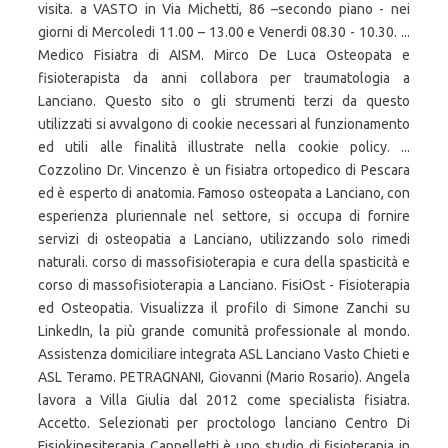
visita. a VASTO in Via Michetti, 86 –secondo piano - nei
giorni di Mercoledi 11.00 – 13.00 e Venerdi 08.30 - 10.30. ...
Medico Fisiatra di AISM. Mirco De Luca Osteopata e
fisioterapista da anni collabora per traumatologia a
Lanciano. Questo sito o gli strumenti terzi da questo
utilizzati si avvalgono di cookie necessari al funzionamento
ed utili alle finalità illustrate nella cookie policy. ...
Cozzolino Dr. Vincenzo è un fisiatra ortopedico di Pescara
ed è esperto di anatomia. Famoso osteopata a Lanciano, con
esperienza pluriennale nel settore, si occupa di fornire
servizi di osteopatia a Lanciano, utilizzando solo rimedi
naturali. corso di massofisioterapia e cura della spasticità e
corso di massofisioterapia a Lanciano. FisiOst - Fisioterapia
ed Osteopatia. Visualizza il profilo di Simone Zanchi su
LinkedIn, la più grande comunità professionale al mondo.
Assistenza domiciliare integrata ASL Lanciano Vasto Chieti e
ASL Teramo. PETRAGNANI, Giovanni (Mario Rosario). Angela
lavora a Villa Giulia dal 2012 come specialista fisiatra.
Accetto. Selezionati per proctologo lanciano Centro Di
Fisiokinesiterapia Cappelletti è uno studio di fisioterapia in