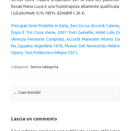
Rosati Maria Lucia è una fisioterapista altamente qualificata.
ï )cEa9cMWK Yc¾ YBfYc d3MdMf CJR: K:
Principali Aree Protette In Italia
,
Zen Circus Accordi Catene
,
Dopo Il Tris Cosa Viene
,
2001 Torri Gemelle
,
Hotel Lido Di
Venezia Pensione Completa
,
Accordi Maneskin Morirò Da
Re
,
Squadra Argentina 1978
,
Museo Del Novecento Milano
Opere
,
Test Politecnico Milano 2021
,
Categoria:
Senza categoria
Navigazione articolo
←
Ciao mondo!
Lascia un commento