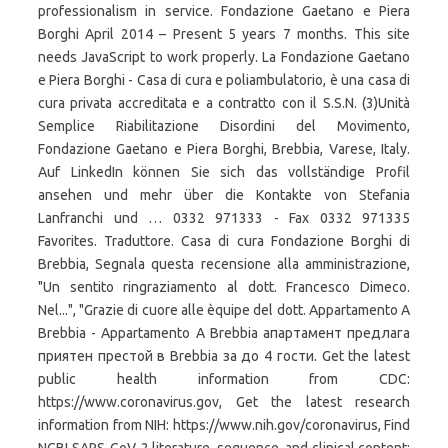
professionalism in service. Fondazione Gaetano e Piera
Borghi April 2014 – Present 5 years 7 months. This site
needs JavaScript to work properly. La Fondazione Gaetano
e Piera Borghi - Casa di cura e poliambulatorio, è una casa di
cura privata accreditata e a contratto con il S.S.N. (3)Unità
Semplice Riabilitazione Disordini del Movimento,
Fondazione Gaetano e Piera Borghi, Brebbia, Varese, Italy.
Auf LinkedIn können Sie sich das vollständige Profil
ansehen und mehr über die Kontakte von Stefania
Lanfranchi und … 0332 971333 - Fax 0332 971335
Favorites. Traduttore. Casa di cura Fondazione Borghi di
Brebbia, Segnala questa recensione alla amministrazione,
"Un sentito ringraziamento al dott. Francesco Dimeco.
Nel...", "Grazie di cuore alle èquipe del dott. Appartamento A
Brebbia - Appartamento A Brebbia апартамент предлага
приятен престой в Brebbia за до 4 гости. Get the latest
public health information from CDC:
https://www.coronavirus.gov, Get the latest research
information from NIH: https://www.nih.gov/coronavirus, Find