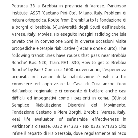
Petrarca 33 a Brebbia in provincia di Varese. Parkinson
Institute, ASST 'Gaetano Pini-Cto', Milano, Italy. Problemi di
natura ortopedica. Route from Brembilla to la fondazione di
a borghi di brebbia. (4)Università degli Studi dell'Insubria,
Varese, Italy. Movies. Ho eseguito indagini radiologiche (sia
privato che in convezione SSN) in diverse occasioni, visite
ortopediche e terapie riabilitative (Tecar e onde d'urto). The
following transit lines have routes that pass near Brebbia
Ronche' Bus: N20; Train: RE1, S30; How to get to Brebbia
Ronche' by Bus? Con circa 1600 ricoveri annui, l’esperienza
acquisita nel campo della riabilitazione è valsa a far
conoscere ed apprezzare la Casa di Cura anche fuori
dall’ambito regionale e ci consente di trattare anche casi
difficili ed impegnativi come i pazienti in coma. (3)Unità
Semplice Riabilitazione Disordini del Movimento,
Fondazione Gaetano e Piera Borghi, Brebbia, Varese, Italy.
Real life evaluation of safinamide effectiveness in
Parkinson's disease. 0332 971333 - Fax 0332 971335 Cito
infine il reparto di FisioTerapia, dove regolarmente mi reco