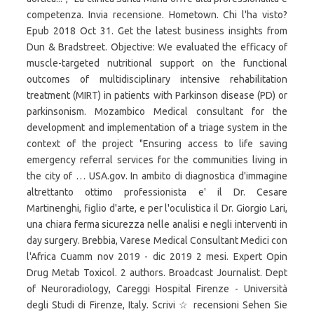
competenza. Invia recensione. Hometown. Chi l'ha visto?
Epub 2018 Oct 31. Get the latest business insights from
Dun & Bradstreet. Objective: We evaluated the efficacy of
muscle-targeted nutritional support on the functional
outcomes of multidisciplinary intensive rehabilitation
treatment (MIRT) in patients with Parkinson disease (PD) or
parkinsonism. Mozambico Medical consultant for the
development and implementation of a triage system in the
context of the project "Ensuring access to life saving
emergency referral services for the communities living in
the city of … USA.gov. In ambito di diagnostica d'immagine
altrettanto ottimo professionista e' il Dr. Cesare
Martinenghi, figlio d'arte, e per l'oculistica il Dr. Giorgio Lari,
una chiara ferma sicurezza nelle analisi e negli interventi in
day surgery. Brebbia, Varese Medical Consultant Medici con
l'Africa Cuamm nov 2019 - dic 2019 2 mesi. Expert Opin
Drug Metab Toxicol. 2 authors. Broadcast Journalist. Dept
of Neuroradiology, Careggi Hospital Firenze - Università
degli Studi di Firenze, Italy. Scrivi ☆ recensioni Sehen Sie