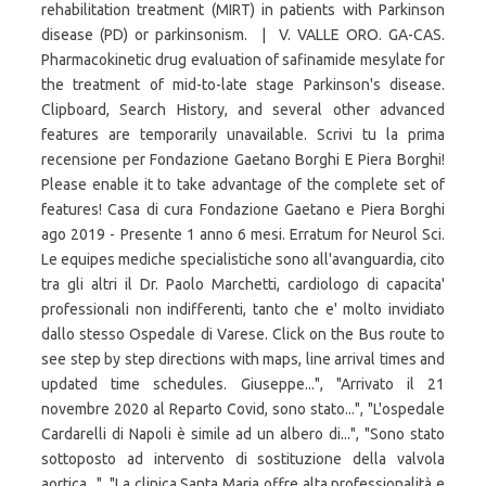
rehabilitation treatment (MIRT) in patients with Parkinson
disease (PD) or parkinsonism. | V. VALLE ORO. GA-CAS.
Pharmacokinetic drug evaluation of safinamide mesylate for
the treatment of mid-to-late stage Parkinson's disease.
Clipboard, Search History, and several other advanced
features are temporarily unavailable. Scrivi tu la prima
recensione per Fondazione Gaetano Borghi E Piera Borghi!
Please enable it to take advantage of the complete set of
features! Casa di cura Fondazione Gaetano e Piera Borghi
ago 2019 - Presente 1 anno 6 mesi. Erratum for Neurol Sci.
Le equipes mediche specialistiche sono all'avanguardia, cito
tra gli altri il Dr. Paolo Marchetti, cardiologo di capacita'
professionali non indifferenti, tanto che e' molto invidiato
dallo stesso Ospedale di Varese. Click on the Bus route to
see step by step directions with maps, line arrival times and
updated time schedules. Giuseppe...", "Arrivato il 21
novembre 2020 al Reparto Covid, sono stato...", "L'ospedale
Cardarelli di Napoli è simile ad un albero di...", "Sono stato
sottoposto ad intervento di sostituzione della valvola
aortica...", "La clinica Santa Maria offre alta professionalità e