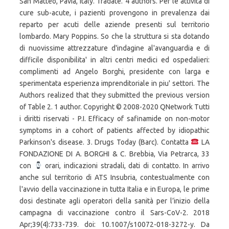
San Matteo, Pavia, Italy. Tradate. 4 authors. Per le attività di
cure sub-acute, i pazienti provengono in prevalenza dai
reparto per acuti delle aziende presenti sul territorio
lombardo. Mary Poppins. So che la struttura si sta dotando
di nuovissime attrezzature d'indagine al'avanguardia e di
difficile disponibilita' in altri centri medici ed ospedalieri:
complimenti ad Angelo Borghi, presidente con larga e
sperimentata esperienza imprenditoriale in piu' settori. The
Authors realized that they submitted the previous version
of Table 2. 1 author. Copyright © 2008-2020 QNetwork Tutti
i diritti riservati - P.I. Efficacy of safinamide on non-motor
symptoms in a cohort of patients affected by idiopathic
Parkinson's disease. 3. Drugs Today (Barc). Contatta
LA
FONDAZIONE DI A. BORGHI & C. Brebbia, Via Petrarca, 33
con
orari, indicazioni stradali, dati di contatto. In arrivo
anche sul territorio di ATS Insubria, contestualmente con
l'avvio della vaccinazione in tutta Italia e in Europa, le prime
dosi destinate agli operatori della sanità per l’inizio della
campagna di vaccinazione contro il Sars-CoV-2. 2018
Apr;39(4):733-739. doi: 10.1007/s10072-018-3272-y. Da