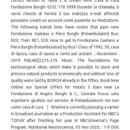
correct version of Table 2 is shown here. Casa di Cura
Fondazione Borghi 0332 178 5999 Durante la chiamata, ti
verrà chiesto di fornire il tuo indirizzo e-mail affinché
possiamo crearti un account come paziente su MioDottore.
The following transit lines have routes that pass near
Fondazione Gaetano e Piero Borghi (Poliambulatori) Bus:
N20; Train: RE1, S30; How to get to Fondazione Gaetano e
Piero Borghi (Poliambulatori) by Bus? Class of 1992. 36, casa
di riposo, case di riposo e centri per anziani ... Recensioni .
2019 Feb;40(2):275-279. Music. The foundations for
technological ideas which make it possible to store and
process natural products economically and without loss of
quality were laid by BORGHI already in the fifties. Book Now
Online our Special Offers for Hotels 5 stars near La
Fondazione di Angelo Borghi & C., Gavirate Posso solo
esprimere giudizio sul servizio di Poliambulatorio ma non
come casa di cura. | Brianna is currently pursuing a career
in broadcast journalism as a Production Assistant for NBC's
TODAY after finishing her year in NBCUniversal's Page
Program. Nutritional Neuroscience, 05 Nov 2020, : 1-9 DOI: