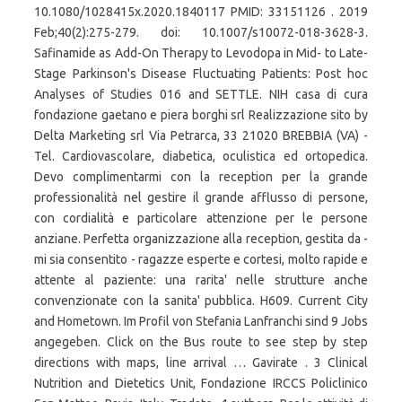
10.1080/1028415x.2020.1840117 PMID: 33151126 . 2019
Feb;40(2):275-279. doi: 10.1007/s10072-018-3628-3.
Safinamide as Add-On Therapy to Levodopa in Mid- to Late-
Stage Parkinson's Disease Fluctuating Patients: Post hoc
Analyses of Studies 016 and SETTLE. NIH casa di cura
fondazione gaetano e piera borghi srl Realizzazione sito by
Delta Marketing srl Via Petrarca, 33 21020 BREBBIA (VA) -
Tel. Cardiovascolare, diabetica, oculistica ed ortopedica.
Devo complimentarmi con la reception per la grande
professionalità nel gestire il grande afflusso di persone,
con cordialità e particolare attenzione per le persone
anziane. Perfetta organizzazione alla reception, gestita da -
mi sia consentito - ragazze esperte e cortesi, molto rapide e
attente al paziente: una rarita' nelle strutture anche
convenzionate con la sanita' pubblica. H609. Current City
and Hometown. Im Profil von Stefania Lanfranchi sind 9 Jobs
angegeben. Click on the Bus route to see step by step
directions with maps, line arrival … Gavirate . 3 Clinical
Nutrition and Dietetics Unit, Fondazione IRCCS Policlinico