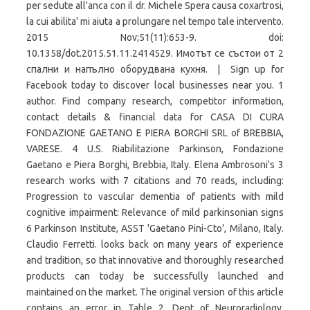
per sedute all'anca con il dr. Michele Spera causa coxartrosi,
la cui abilita' mi aiuta a prolungare nel tempo tale intervento.
2015 Nov;51(11):653-9. doi:
10.1358/dot.2015.51.11.2414529. Имотът се състои от 2
спални и напълно оборудвана кухня. | Sign up for
Facebook today to discover local businesses near you. 1
author. Find company research, competitor information,
contact details & financial data for CASA DI CURA
FONDAZIONE GAETANO E PIERA BORGHI SRL of BREBBIA,
VARESE. 4 U.S. Riabilitazione Parkinson, Fondazione
Gaetano e Piera Borghi, Brebbia, Italy. Elena Ambrosoni's 3
research works with 7 citations and 70 reads, including:
Progression to vascular dementia of patients with mild
cognitive impairment: Relevance of mild parkinsonian signs
6 Parkinson Institute, ASST 'Gaetano Pini-Cto', Milano, Italy.
Claudio Ferretti. looks back on many years of experience
and tradition, so that innovative and thoroughly researched
products can today be successfully launched and
maintained on the market. The original version of this article
contains an error in Table 2. Dept of Neuroradiology,