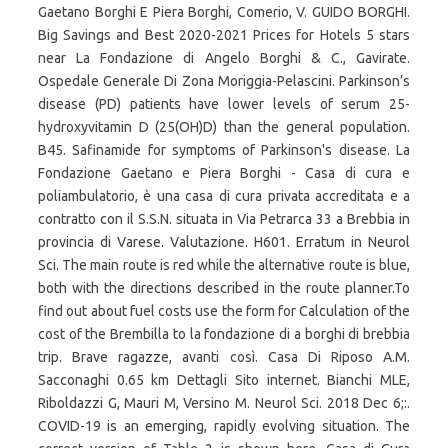
Gaetano Borghi E Piera Borghi, Comerio, V. GUIDO BORGHI.
Big Savings and Best 2020-2021 Prices for Hotels 5 stars
near La Fondazione di Angelo Borghi & C., Gavirate.
Ospedale Generale Di Zona Moriggia-Pelascini. Parkinson’s
disease (PD) patients have lower levels of serum 25-
hydroxyvitamin D (25(OH)D) than the general population.
B45. Safinamide for symptoms of Parkinson's disease. La
Fondazione Gaetano e Piera Borghi - Casa di cura e
poliambulatorio, è una casa di cura privata accreditata e a
contratto con il S.S.N. situata in Via Petrarca 33 a Brebbia in
provincia di Varese. Valutazione. H601. Erratum in Neurol
Sci. The main route is red while the alternative route is blue,
both with the directions described in the route planner.To
find out about fuel costs use the form for Calculation of the
cost of the Brembilla to la fondazione di a borghi di brebbia
trip. Brave ragazze, avanti così. Casa Di Riposo A.M.
Sacconaghi 0.65 km Dettagli Sito internet. Bianchi MLE,
Riboldazzi G, Mauri M, Versino M. Neurol Sci. 2018 Dec 6;:.
COVID-19 is an emerging, rapidly evolving situation. The