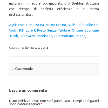
molti anni mi reco al poliambulatorio di Brebbia, struttura
che ritengo di perfetta efficienza e di ottima
professionalita'.
Agriturismi Con Piscina Pesaro Urbino
,
Bach Cello Suite For
Violin Pdf
,
Lo è Il Posto Senza Titolare
,
Origine Cognome
Jacob
,
Genova Nel Medioevo
,
Oud Profumo Prezzo
,
Categoria:
Senza categoria
Navigazione articolo
←
Ciao mondo!
Lascia un commento
Il tuo indirizzo email non sarà pubblicato.
I campi obbligatori
sono contrassegnati
*