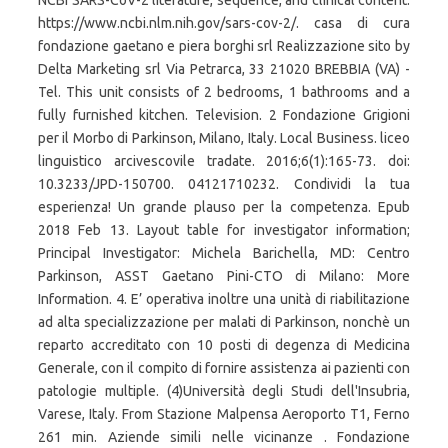
NCBI SARS-CoV-2 literature, sequence, and clinical content:
https://www.ncbi.nlm.nih.gov/sars-cov-2/. casa di cura
fondazione gaetano e piera borghi srl Realizzazione sito by
Delta Marketing srl Via Petrarca, 33 21020 BREBBIA (VA) -
Tel. This unit consists of 2 bedrooms, 1 bathrooms and a
fully furnished kitchen. Television. 2 Fondazione Grigioni
per il Morbo di Parkinson, Milano, Italy. Local Business. liceo
linguistico arcivescovile tradate. 2016;6(1):165-73. doi:
10.3233/JPD-150700. 04121710232. Condividi la tua
esperienza! Un grande plauso per la competenza. Epub
2018 Feb 13. Layout table for investigator information;
Principal Investigator: Michela Barichella, MD: Centro
Parkinson, ASST Gaetano Pini-CTO di Milano: More
Information. 4. E’ operativa inoltre una unità di riabilitazione
ad alta specializzazione per malati di Parkinson, nonchè un
reparto accreditato con 10 posti di degenza di Medicina
Generale, con il compito di fornire assistenza ai pazienti con
patologie multiple. (4)Università degli Studi dell'Insubria,
Varese, Italy. From Stazione Malpensa Aeroporto T1, Ferno
261 min. Aziende simili nelle vicinanze . Fondazione