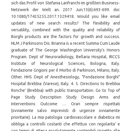
sich das Profil von Stefania Lanfranchi im größten Business-
Netzwerk der Welt an. 2017 Jun;13(6):693-699. doi:
10.1080/17425255.2017.1329418. Would you like email
updates of new search results? The flexibility and
versatility, combined with the quality and reliability of
Borghi products are the factors for growth and success.
NLM J Parkinsons Dis. Brianna is a recent Summa Cum Laude
graduate of The George Washington University's Honors
Program. Dept of Neuroradiology, Bellaria Hospital, IRCCS
Institute of Neurological Sciences, Bologna, Italy.
Fondazione Grigioni per il Morbo di Parkinson, Milano, Italy.
Other. HHS Dept of Anesthesiology, "Fondazione Borghi"
Hospital Brebbia (Varese), Italy. 4. 5. Directions to Brebbia
Ronche' (Brebbia) with public transportation. Go to Top of
Page Study Description Study Design Arms and
Interventions Outcome … Orari sempre rispettati
(ovviamente salvo imprevisti di urgenze ovviamente
prioritarie). La mia patologia cardiovascolare e diabetica mi
obbliga a controlli costanti che effettuo con regolarita' e
con tempi di attesa assolutamente contenibili rispetto alle