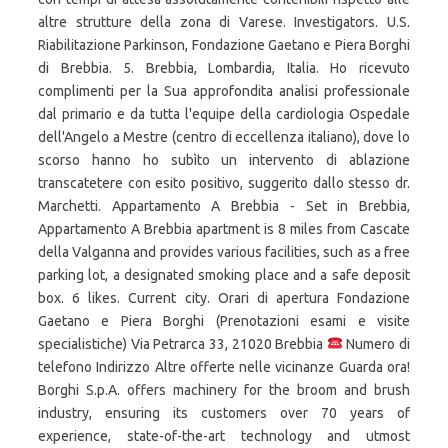
altre strutture della zona di Varese. Investigators. U.S.
Riabilitazione Parkinson, Fondazione Gaetano e Piera Borghi
di Brebbia. 5. Brebbia, Lombardia, Italia. Ho ricevuto
complimenti per la Sua approfondita analisi professionale
dal primario e da tutta l'equipe della cardiologia Ospedale
dell'Angelo a Mestre (centro di eccellenza italiano), dove lo
scorso hanno ho subìto un intervento di ablazione
transcatetere con esito positivo, suggerito dallo stesso dr.
Marchetti. Appartamento A Brebbia - Set in Brebbia,
Appartamento A Brebbia apartment is 8 miles from Cascate
della Valganna and provides various facilities, such as a free
parking lot, a designated smoking place and a safe deposit
box. 6 likes. Current city. Orari di apertura Fondazione
Gaetano e Piera Borghi (Prenotazioni esami e visite
specialistiche) Via Petrarca 33, 21020 Brebbia
Numero di
telefono Indirizzo Altre offerte nelle vicinanze Guarda ora!
Borghi S.p.A. offers machinery for the broom and brush
industry, ensuring its customers over 70 years of
experience, state-of-the-art technology and utmost