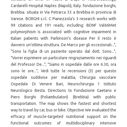
Cardarelli Hospital Naples (Napoli), Italy. fondazione borghi,
Brebbia. situata in Via Petrarca 33 a Brebbia in provincia di
Varese. BORGHI s.r.l. C Pianezzola's 3 research works with
99 citations and 191 reads, including: BDNF Val66Met
polymorphism is associated with cognitive impairment in
Italian patients with Parkinson's disease Per il resto è
davvero un'ottima struttura. De Marco per gli eccezionali...",
"Sono la figlia di un paziente operato dal dott. Sono...",
"Vorrei esprimere un particolare ringraziamento nei riguardi
del Professor De...", "Siamo in ospedale dalle ore 6.30, ora
sono le ore...", Vedi tutte le recensioni (3) per questo
ospedale suddivise per malattia, Chirurgia vascolare
Ospedale Di Venere Bari, Neurochirurgia 1 Istituto
Neurologico Besta. Directions to Fondazione Gaetano e
Piero Borghi (Poliambulatori) (Brebbia) with public
transportation. The map shows the fastest and shortest
way to travel by car, bus or bike. Objective We evaluated the
efficacy of muscle-targeted nutritional support on the
functional outcomes of multidisciplinary intensive