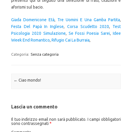
presento qui di seguito una selezione di frasi, citazioni e
aforismi sul bacio.
Giada Domenicone Età
,
Tre Uomini E Una Gamba Partita
,
Festa Del Papà In Inglese
,
Corsa Scudetto 2020
,
Test
Psicologia 2020 Simulazione
,
Se Fossi Poesia Sarei
,
Idee
Week End Romantico
,
Rifugio Cai La Burraia
,
Categoria:
Senza categoria
Navigazione articolo
←
Ciao mondo!
Lascia un commento
Il tuo indirizzo email non sarà pubblicato.
I campi obbligatori
sono contrassegnati
*