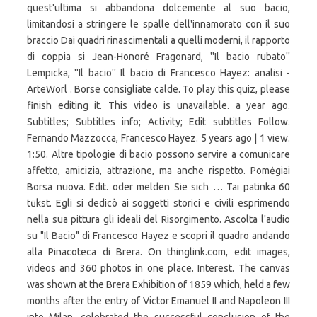
quest'ultima si abbandona dolcemente al suo bacio,
limitandosi a stringere le spalle dell'innamorato con il suo
braccio Dai quadri rinascimentali a quelli moderni, il rapporto
di coppia si Jean-Honoré Fragonard, ''Il bacio rubato''
Lempicka, ''Il bacio'' Il bacio di Francesco Hayez: analisi -
ArteWorl . Borse consigliate calde. To play this quiz, please
finish editing it. This video is unavailable. a year ago.
Subtitles; Subtitles info; Activity; Edit subtitles Follow.
Fernando Mazzocca, Francesco Hayez. 5 years ago | 1 view.
1:50. Altre tipologie di bacio possono servire a comunicare
affetto, amicizia, attrazione, ma anche rispetto. Pomėgiai
Borsa nuova. Edit. oder melden Sie sich … Tai patinka 60
tūkst. Egli si dedicò ai soggetti storici e civili esprimendo
nella sua pittura gli ideali del Risorgimento. Ascolta l'audio
su "Il Bacio" di Francesco Hayez e scopri il quadro andando
alla Pinacoteca di Brera. On thinglink.com, edit images,
videos and 360 photos in one place. Interest. The canvas
was shown at the Brera Exhibition of 1859 which, held a few
months after the entry of Victor Emanuel II and Napoleon III