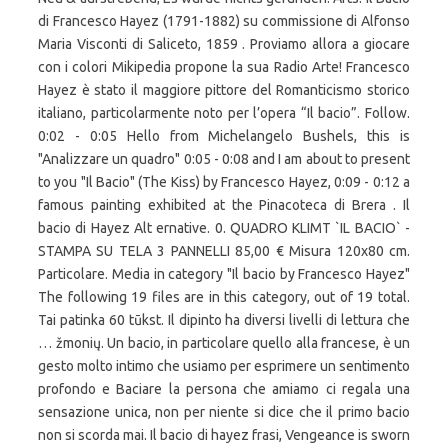
di Francesco Hayez (1791-1882) su commissione di Alfonso
Maria Visconti di Saliceto, 1859 . Proviamo allora a giocare
con i colori Mikipedia propone la sua Radio Arte! Francesco
Hayez è stato il maggiore pittore del Romanticismo storico
italiano, particolarmente noto per l’opera “Il bacio”. Follow.
0:02 - 0:05 Hello from Michelangelo Bushels, this is
"Analizzare un quadro" 0:05 - 0:08 and I am about to present
to you "Il Bacio" (The Kiss) by Francesco Hayez, 0:09 - 0:12 a
famous painting exhibited at the Pinacoteca di Brera . Il
bacio di Hayez Alt ernative. 0. QUADRO KLIMT `IL BACIO` -
STAMPA SU TELA 3 PANNELLI 85,00 € Misura 120x80 cm.
Particolare. Media in category "Il bacio by Francesco Hayez"
The following 19 files are in this category, out of 19 total.
Tai patinka 60 tūkst. Il dipinto ha diversi livelli di lettura che
… žmonių. Un bacio, in particolare quello alla francese, è un
gesto molto intimo che usiamo per esprimere un sentimento
profondo e Baciare la persona che amiamo ci regala una
sensazione unica, non per niente si dice che il primo bacio
non si scorda mai. Il bacio di hayez frasi, Vengeance is sworn