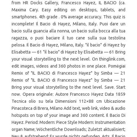
from HR Docks Gallery, Francesco Hayez, IL BACIO (ca.
Maxima Cary. Easy editing on desktops, tablets, and
smartphones. 4th grade . 0% average accuracy. This quiz is
incomplete! Il Bacio di Hayez, Milano, Italy. Puoi dare un
bacio sulla guancia alla nonna, un bacio sulla bocca alla tua
ragazza, o puoi baciare il tuo cane sulla sua testolina
pelosa. Il Bacio di Hayez, Milano, Italy. "il bacio" di Hayez by
Elisabetta — 61 "il bacio" di Hayez by Elisabetta — 61 Bring
your visual storytelling to the next level. On thinglink.com,
edit images, videos and 360 photos in one place. Pomėgiai
Remix of "IL BACIO di Francesco Hayez" by Simba — 21
Remix of "IL BACIO di Francesco Hayez" by Simba — 21
Bring your visual storytelling to the next level. Save. Start
now. Opera originale: Autore Francesco Hayez Data 1859
Tecnica olio su tela Dimensioni 112×88 cm Ubicazione
Pinacoteca di Brera, Milano Add text, web link, video & audio
hotspots on top of your image and 360 content. Il Bacio Di
Hayez. Period: Modern: Piece Style Modern: Instrumentation
organ Name; Wöchentliche Downloads; Zuletzt aktualisiert;
Neu & aufstrebend; Es wurde nichts gefunden. Arts. Il Bacio