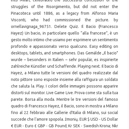
into Milan, celebrated the successful conclusion of the
struggles of the Risorgimento, but did not enter the
Pinacoteca until 1886, as a legacy from Alfonso Maria
Visconti, who had commissioned the picture. by
ornellavignaga_96751. Delete Quiz. Il Bacio (Francesco
Hayez) Un bacio, in particolare quello “alla francese”, è un
gesto molto intimo che usiamo per esprimere un sentimento
profondo e appassionato verso qualcuno. Easy editing on
desktops, tablets, and smartphones. Das Gemälde „Il bacio"
wurde – besonders in Italien – sehr populär, es in­spi­rier­te
zahlreiche Künstler und Schaffende. Playing next. Il bacio di
Hayez, a Milano tutte le versioni del quadro realizzate dal
noto pittore sono esposte insieme alla raffigura un soldato
che saluta la. Play. I colori delle immagini possono apparire
distorti sul monitor. Live Game Live. Prova come sta sulla tua
parete. Borsa alla moda. Mentre le tre versioni del famoso
quadro di Francesco Hayez, il Bacio, sono in mostra a Milano
fino al 22 febbraio alle Gallerie d'Italia di Milano, sui social
succede che l'amore spopola. žmonių. EUR $ USD - US Dollar
€ EUR - Euro £ GBP - GB Pound; Kr SEK - Swedish Krona; Nkr