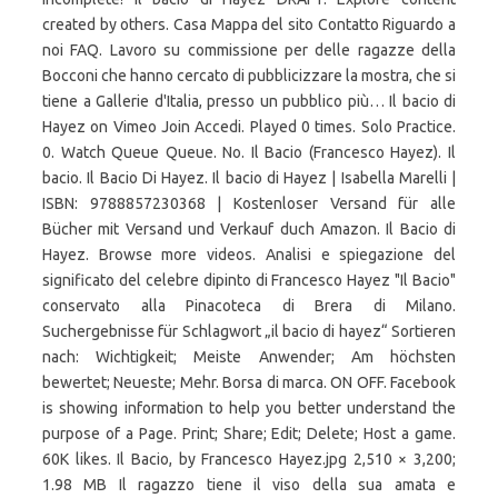
created by others. Casa Mappa del sito Contatto Riguardo a
noi FAQ. Lavoro su commissione per delle ragazze della
Bocconi che hanno cercato di pubblicizzare la mostra, che si
tiene a Gallerie d'Italia, presso un pubblico più… Il bacio di
Hayez on Vimeo Join Accedi. Played 0 times. Solo Practice.
0. Watch Queue Queue. No. Il Bacio (Francesco Hayez). Il
bacio. Il Bacio Di Hayez. Il bacio di Hayez | Isabella Marelli |
ISBN: 9788857230368 | Kostenloser Versand für alle
Bücher mit Versand und Verkauf duch Amazon. Il Bacio di
Hayez. Browse more videos. Analisi e spiegazione del
significato del celebre dipinto di Francesco Hayez "Il Bacio"
conservato alla Pinacoteca di Brera di Milano.
Suchergebnisse für Schlagwort „il bacio di hayez“ Sortieren
nach: Wichtigkeit; Meiste Anwender; Am höchsten
bewertet; Neueste; Mehr. Borsa di marca. ON OFF. Facebook
is showing information to help you better understand the
purpose of a Page. Print; Share; Edit; Delete; Host a game.
60K likes. Il Bacio, by Francesco Hayez.jpg 2,510 × 3,200;
1.98 MB Il ragazzo tiene il viso della sua amata e