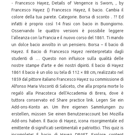
- Francesco Hayez, Details of Vengence is Sworn, , by
Francesco Hayez () Francesco Hayez, Il bacio. Cambia il
colore della tua parete. Categorie. Borsa di sconto . ?? Ed
infatti è proprio così 14 frasi con bacio in Buongiorno.
Osservando le quattro versioni è possibile leggere
l’alleanza con la Francia e il nuovo corso del 1861. Ti mando
un dolce bacio avvolto in un pensiero. Borsa – Il bacio di
Hayez. Il Bacio di Francesco Hayez reinterpretato dagli
studenti di … Questo non influisce sulla qualità delle
nostre stampe d'arte e dei nostri dipinti. Il bacio di Hayez
1861 Il bacio è un olio su tela di 112 × 88 cm, realizzato nel
1859 dal pittore italiano Francesco Hayez su commissione di
Alfonso Maria Visconti di Saliceto, che alla propria morte lo
regalò alla Pinacoteca dell'Accademia di Brera, dove è
tuttora conservato ed Share practice link. Legen Sie ein
Add-ons-Konto an. Um Ihre eigenen Sammlungen zu
erstellen, müssen Sie einen Benutzeraccount bei Mozilla
Add-ons haben. Il Bacio di Hayez, icona risorgimentale ed
emittente di significati sentimentali e patriottici. This quiz is
incomplete! Il bacio di Hayez DRAFT. Explore content