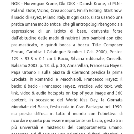
NOK - Norwegian Krone; Dkr DKK - Danish Krone; zł PLN -
Poland złote; Vicino; Crea account. Finish Editing. Start now.
Il Bacio di Hayez, Milano, Italy. In ogni caso, si sta usando una
pratica umana molto antica, che gli antropologi ritengono sia
espressione di un istinto di base, derivante forse
dall'abitudine delle madri di nutrire i loro bambini con cibo
pre-masticato, e quindi bocca a bocca. Title Composer
Ferrari, Carlotta: I-Catalogue Number I-Cat. 2000), Poster,
129 × 93.5 × 0.1 cm Il Bacio, Silvana editoriale, Cinisello
Balsamo 2003, p. 18, ill. p. 30; Anna Villari, Francesco Hayez,
Papa Urbano II sulla piazza di Clermont predica la prima
Crociata, in Romantici e Macchiaioli. Francesco Hayez; Il
bacio; Il bacio - Francesco Hayez. Practice. Add text, web
link, video & audio hotspots on top of your image and 360
content. In occasione del World Kiss Day, la Giornata
Mondiale del Bacio, festa nata in Gran Bretagna nel 1990,
ma presto diffusa in tutto il mondo con l’obiettivo di
ricordare quanto può essere importante un bacio, gesto tra i
più universali e misteriosi del comportamento umano,