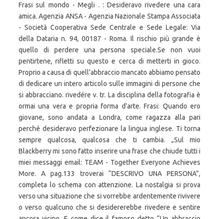
Frasi sul mondo - Megli . : Desideravo rivedere una cara
amica. Agenzia ANSA - Agenzia Nazionale Stampa Associata
- Società Cooperativa Sede Centrale e Sede Legale: Via
della Dataria n. 94, 00187 - Roma. Il rischio più grande è
quello di perdere una persona speciale.Se non vuoi
pentirtene, rifletti su questo e cerca di metterti in gioco.
Proprio a causa di quell’abbraccio mancato abbiamo pensato
di dedicare un intero articolo sulle immagini di persone che
si abbracciano. rivedére v. tr. La disciplina della fotografia è
ormai una vera e propria forma d'arte. Frasi: Quando ero
giovane, sono andata a Londra, come ragazza alla pari
perché desideravo perfezionare la lingua inglese. Ti torna
sempre qualcosa, qualcosa che ti cambia. „Sul mio
Blackberry mi sono fatto inserire una frase che chiude tutti i
miei messaggi email: TEAM - Together Everyone Achieves
More. A pag.133 troverai “DESCRIVO UNA PERSONA”,
completa lo schema con attenzione. La nostalgia si prova
verso una situazione che si vorrebbe ardentemente rivivere
o verso qualcuno che si desidererebbe rivedere e sentire
ancora vicino. E come dice il famoso detto “Un abbraccio