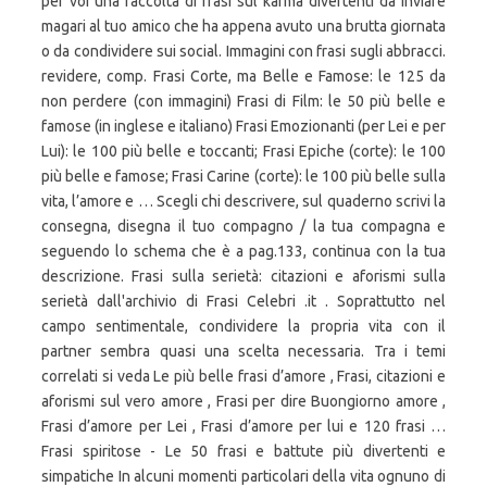
per voi una raccolta di frasi sul karma divertenti da inviare
magari al tuo amico che ha appena avuto una brutta giornata
o da condividere sui social. Immagini con frasi sugli abbracci.
revidere, comp. Frasi Corte, ma Belle e Famose: le 125 da
non perdere (con immagini) Frasi di Film: le 50 più belle e
famose (in inglese e italiano) Frasi Emozionanti (per Lei e per
Lui): le 100 più belle e toccanti; Frasi Epiche (corte): le 100
più belle e famose; Frasi Carine (corte): le 100 più belle sulla
vita, l’amore e … Scegli chi descrivere, sul quaderno scrivi la
consegna, disegna il tuo compagno / la tua compagna e
seguendo lo schema che è a pag.133, continua con la tua
descrizione. Frasi sulla serietà: citazioni e aforismi sulla
serietà dall'archivio di Frasi Celebri .it . Soprattutto nel
campo sentimentale, condividere la propria vita con il
partner sembra quasi una scelta necessaria. Tra i temi
correlati si veda Le più belle frasi d’amore , Frasi, citazioni e
aforismi sul vero amore , Frasi per dire Buongiorno amore ,
Frasi d’amore per Lei , Frasi d’amore per lui e 120 frasi …
Frasi spiritose - Le 50 frasi e battute più divertenti e
simpatiche In alcuni momenti particolari della vita ognuno di