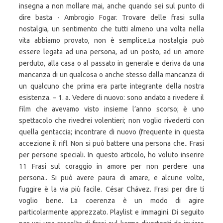
insegna a non mollare mai, anche quando sei sul punto di
dire basta - Ambrogio Fogar. Trovare delle frasi sulla
nostalgia, un sentimento che tutti almeno una volta nella
vita abbiamo provato, non è semplice.La nostalgia può
essere legata ad una persona, ad un posto, ad un amore
perduto, alla casa o al passato in generale e deriva da una
mancanza di un qualcosa o anche stesso dalla mancanza di
un qualcuno che prima era parte integrante della nostra
esistenza. – 1. a. Vedere di nuovo: sono andato a rivedere il
film che avevamo visto insieme l’anno scorso; è uno
spettacolo che rivedrei volentieri; non voglio rivederti con
quella gentaccia; incontrare di nuovo (frequente in questa
accezione il rifl. Non si può battere una persona che.. Frasi
per persone speciali. In questo articolo, ho voluto inserire
11 Frasi sul coraggio in amore per non perdere una
persona.. Si può avere paura di amare, e alcune volte,
fuggire è la via più facile. César Chávez. Frasi per dire ti
voglio bene. La coerenza è un modo di agire
particolarmente apprezzato. Playlist e immagini. Di seguito