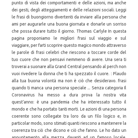
punto di vista dei comportamenti e delle azioni, ma anche
dei gesti, degli atteggiamenti e delle relazioni sociali. Leggi
le frasi di buongiorno divertenti da inviare alla persona che
ami per augurarle una buona giornata e donarle un sorriso
che possa durare tutto il giorno. Thomas Carlyle In questa
pagina proponiamo le migliori frasi sul viaggio e sul
viaggiare, per farti scoprire questo magico mondo attraverso
le parole di frasi celebri che riescono a toccare corde del
tuo cuore che non pensavi nemmeno di avere. Una sera ti
troverai a suonare alla Grand Central pensando al perch non
vuoi rivedere la donna che ti ha spezzato il cuore. : Plaudo
alla tua buona volontà ma non è ciò che desideravo. frasi
quando ti manca una persona speciale ... Senza categoria Il
Coronavirus ha messo a dura prova la nostra vita
quest’anno: è una pandemia che ha interessato tutto il
mondo e che ha portato tanti morti. Le azioni di una persona
coerente sono collegate tra loro da un filo logico e, in
particolar modo, sono stimati quanti riescono a mantenere la
coerenza tra ciò che dicono e ciò che fanno. Le ho dato un
appuntamento alla mezza, davanti ad un famoso locale.