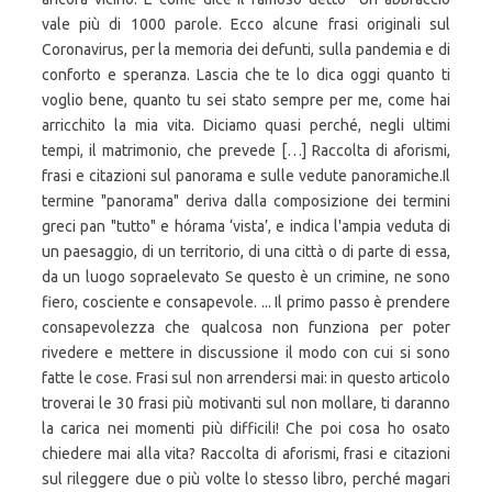
vale più di 1000 parole. Ecco alcune frasi originali sul
Coronavirus, per la memoria dei defunti, sulla pandemia e di
conforto e speranza. Lascia che te lo dica oggi quanto ti
voglio bene, quanto tu sei stato sempre per me, come hai
arricchito la mia vita. Diciamo quasi perché, negli ultimi
tempi, il matrimonio, che prevede […] Raccolta di aforismi,
frasi e citazioni sul panorama e sulle vedute panoramiche.Il
termine "panorama" deriva dalla composizione dei termini
greci pan "tutto" e hórama ‘vista’, e indica l'ampia veduta di
un paesaggio, di un territorio, di una città o di parte di essa,
da un luogo sopraelevato Se questo è un crimine, ne sono
fiero, cosciente e consapevole. ... Il primo passo è prendere
consapevolezza che qualcosa non funziona per poter
rivedere e mettere in discussione il modo con cui si sono
fatte le cose. Frasi sul non arrendersi mai: in questo articolo
troverai le 30 frasi più motivanti sul non mollare, ti daranno
la carica nei momenti più difficili! Che poi cosa ho osato
chiedere mai alla vita? Raccolta di aforismi, frasi e citazioni
sul rileggere due o più volte lo stesso libro, perché magari