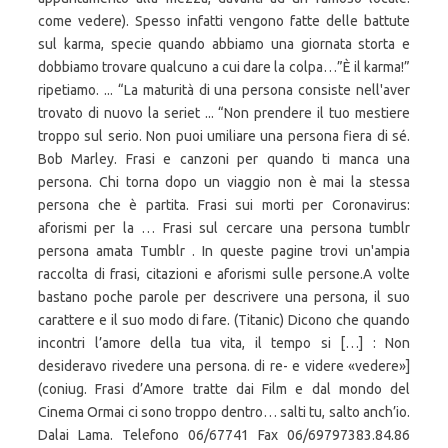
come vedere). Spesso infatti vengono fatte delle battute
sul karma, specie quando abbiamo una giornata storta e
dobbiamo trovare qualcuno a cui dare la colpa…”È il karma!”
ripetiamo. ... “La maturità di una persona consiste nell'aver
trovato di nuovo la seriet ... “Non prendere il tuo mestiere
troppo sul serio. Non puoi umiliare una persona fiera di sé.
Bob Marley. Frasi e canzoni per quando ti manca una
persona. Chi torna dopo un viaggio non è mai la stessa
persona che è partita. Frasi sui morti per Coronavirus:
aforismi per la … Frasi sul cercare una persona tumblr
persona amata Tumblr . In queste pagine trovi un'ampia
raccolta di frasi, citazioni e aforismi sulle persone.A volte
bastano poche parole per descrivere una persona, il suo
carattere e il suo modo di fare. (Titanic) Dicono che quando
incontri l’amore della tua vita, il tempo si […] : Non
desideravo rivedere una persona. di re- e videre «vedere»]
(coniug. Frasi d’Amore tratte dai Film e dal mondo del
Cinema Ormai ci sono troppo dentro… salti tu, salto anch’io.
Dalai Lama. Telefono 06/67741 Fax 06/69797383.84.86