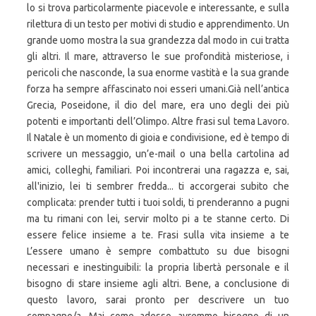
lo si trova particolarmente piacevole e interessante, e sulla
rilettura di un testo per motivi di studio e apprendimento. Un
grande uomo mostra la sua grandezza dal modo in cui tratta
gli altri. Il mare, attraverso le sue profondità misteriose, i
pericoli che nasconde, la sua enorme vastità e la sua grande
forza ha sempre affascinato noi esseri umani.Già nell’antica
Grecia, Poseidone, il dio del mare, era uno degli dei più
potenti e importanti dell’Olimpo. Altre frasi sul tema Lavoro.
Il Natale è un momento di gioia e condivisione, ed è tempo di
scrivere un messaggio, un’e-mail o una bella cartolina ad
amici, colleghi, familiari. Poi incontrerai una ragazza e, sai,
all'inizio, lei ti sembrer fredda... ti accorgerai subito che
complicata: prender tutti i tuoi soldi, ti prenderanno a pugni
ma tu rimani con lei, servir molto pi a te stanne certo. Di
essere felice insieme a te. Frasi sulla vita insieme a te
L’essere umano è sempre combattuto su due bisogni
necessari e inestinguibili: la propria libertà personale e il
bisogno di stare insieme agli altri. Bene, a conclusione di
questo lavoro, sarai pronto per descrivere un tuo