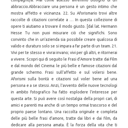
compagno/a. Mai come adesso avremmo bisogno di un
abbraccio.Abbracciare una persona è un gesto intimo che
mostra affetto e vicinanza. 22. Su Aforismario trovi altre
raccolte di citazioni correlate a … In questa collezione di
opere ti aiutiamo a trovare il modo giusto. [dal lat. Hermann
Hesse Tu non puoi misurare ciò che significhi. Sono
convinto che in un'azienda sia possibile creare qualcosa di
valido e duraturo solo se si impara a far parte di un team. 21.
Vivi per te stesso e vivrai invano; vivi per gli altri, e ritornerai
a vivere. Scopri qui di seguito le Frasi d’Amore tratte dai Film
e dal mondo del Cinema: le più belle e famose citazioni dal
grande schermo. Frasi sull'affetto e sul volersi bene.
Aforismi sulla bontà e citazioni sul voler bene ad una
persona e a se stessi. Anzi, l'avvento delle nuove tecnologi
in ambito fotografico ha fatto esplodere l'interesse per
questa arte. Si può avere così nostalgia della propri cari, di
amici e parenti ma anche di un tempo ormai trascorso e del
proprio paese lontano. Una raccolta originale e completa
delle più belle frasi d’amore, tratte dai libri e dai film, da
dedicare alla persona amata. È la forza della vita che ti