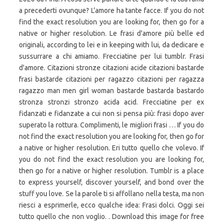
a precederti ovunque? L’amore ha tante facce. If you do not
find the exact resolution you are looking for, then go for a
native or higher resolution. Le frasi d'amore più belle ed
originali, according to lei e in keeping with lui, da dedicare e
sussurrare a chi amiamo. Frecciatine per lui tumblr. Frasi
d'amore. Citazioni stronze citazioni acide citazioni bastarde
frasi bastarde citazioni per ragazzo citazioni per ragazza
ragazzo man men girl woman bastarde bastarda bastardo
stronza stronzi stronzo acida acid. Frecciatine per ex
fidanzati e fidanzate a cui non si pensa più: frasi dopo aver
superato la rottura. Complimenti, le migliori frasi … If you do
not find the exact resolution you are looking for, then go for
a native or higher resolution. Eri tutto quello che volevo. If
you do not find the exact resolution you are looking for,
then go for a native or higher resolution. Tumblr is a place
to express yourself, discover yourself, and bond over the
stuff you love. Se la parole ti si affollano nella testa, ma non
riesci a esprimerle, ecco qualche idea: Frasi dolci. Oggi sei
tutto quello che non voglio. . Download this image for free