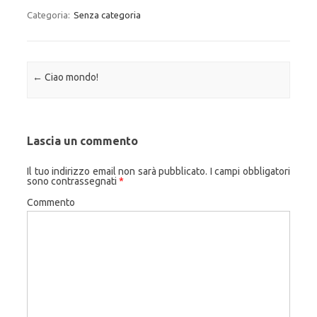
Categoria:
Senza categoria
Navigazione articolo
←
Ciao mondo!
Lascia un commento
Il tuo indirizzo email non sarà pubblicato.
I campi obbligatori
sono contrassegnati
*
Commento