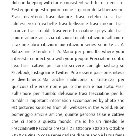
dolci in keeping with lui e consistent with lei da dedicare.
Festeggerò questo giorno come il giorno della liberazione.
Frasi divertenti frasi damore frasi celebri frasi frasi
adolescenza frasi belle frasi bellissime frasi canzoni frasi
stronze frasi tumblr frasi vere frecciatine greys abc frasi
amore amore amicizia citazioni tumblr citazioni sullamore
citazione libro citazioni mie citazioni series serie tv … A.
Soluzione è tendere l. A. Mano per primi. It's where your
interests connect you with your people Frecciatine contro
l'ex: frasi cattive per lui da scrivere con gli hashtag su
Facebook, Instagram e Twitter. Può essere passione, intesa
e divertimento.Ma anche malinconia o tristezza per
qualcosa che era e non è più o che non è mai stato. Frasi
sull’amore per Tumblr. delusione frasi frecciatine per lui
tumblr is important information accompanied by photo and
HD pictures sourced from all websites in the world. Buon
pomeriggio amici e amiche, quante persona false e cattive
che ci sono a questo mondo, ma io ho un rimedio: le
Frecciatine!!! Raccolta creata il 25 Ottobre 2020 25 Ottobre
2020 da Pina. A cosa serve parlare di te quando è la tua fama