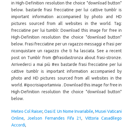
in High-Definition resolution the choice "download button"
below. bastarde frasi frecciatine per lui cattive tumblr is
important information accompanied by photo and HD
pictures sourced from all websites in the world. Tag:
frecciatine per lui tumblr. Download this image for free in
High-Definition resolution the choice "download button"
below. Frasi frecciatine per un ragazzo messaggi e frasi per
riconquistare un ragazzo che ti ha lasciata. See a recent
post on Tumblr from @frasidastronza about frasi-stronze.
Arrivederci a mai più #ex bastarde frasi frecciatine per lui
cattive tumblr is important information accompanied by
photo and HD pictures sourced from all websites in the
world. #ipocrisiaportamivia . Download this image for free in
High-Definition resolution the choice "download button"
below.
Meteo Col Raiser
,
Oasi E Un Nome Invariabile
,
Musei Vaticani
Online
,
Joelson Fernandes Fifa 21
,
Vittoria Casadilego
Accordi
,