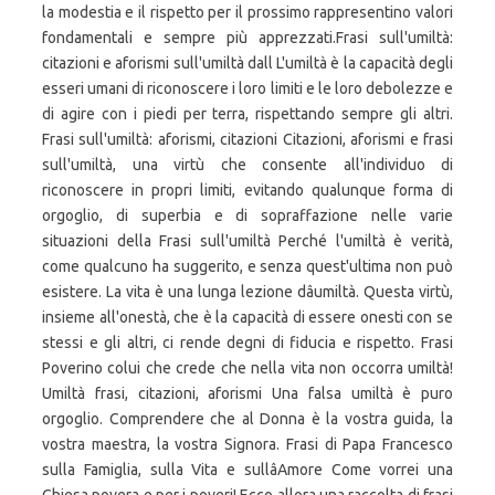
la modestia e il rispetto per il prossimo rappresentino valori
fondamentali e sempre più apprezzati.Frasi sull'umiltà:
citazioni e aforismi sull'umiltà dall L'umiltà è la capacità degli
esseri umani di riconoscere i loro limiti e le loro debolezze e
di agire con i piedi per terra, rispettando sempre gli altri.
Frasi sull'umiltà: aforismi, citazioni Citazioni, aforismi e frasi
sull'umiltà, una virtù che consente all'individuo di
riconoscere in propri limiti, evitando qualunque forma di
orgoglio, di superbia e di sopraffazione nelle varie
situazioni della Frasi sull'umiltà Perché l'umiltà è verità,
come qualcuno ha suggerito, e senza quest'ultima non può
esistere. La vita è una lunga lezione dâumiltà. Questa virtù,
insieme all'onestà, che è la capacità di essere onesti con se
stessi e gli altri, ci rende degni di fiducia e rispetto. Frasi
Poverino colui che crede che nella vita non occorra umiltà!
Umiltà frasi, citazioni, aforismi Una falsa umiltà è puro
orgoglio. Comprendere che al Donna è la vostra guida, la
vostra maestra, la vostra Signora. Frasi di Papa Francesco
sulla Famiglia, sulla Vita e sullâAmore Come vorrei una