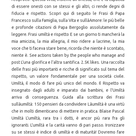
di essere onesti con se stessi e gli altri, ci rende degni di
fiducia e rispetto. Scopri qui di seguito le Frasi di Papa
Francesco sulla Famiglia, sulla Vita e sullâAmore: le più belle
e profonde citazioni di Papa Bergoglio assolutamente da
leggere. Frasi umiltà e rispetto E se un giorno ti mancherà la
mia amicizia, la mia allegria, il mio ridere a lacrime, la mia
voce che ti faceva stare bene, ricorda che niente è scontato,
niente è. See actions taken by the people who manage and
post L'una glorifica e l'altra santifica. 2.5K likes. Una raccolta
delle frasi più importanti e ricche di significato sul tema del
rispetto, un valore fondamentale per una società civile.
Umiltà, il modo di fare più unico del mondo. Il Rispetto va
insegnato dagli adulti e imparato dai bambini, e l'Umiltà
arriva di conseguenza. Guida alla scrittura dei Frasi
sullâumiltà: 150 pensieri da condividere Lâumiltà è una virtù
che in molti dimenticano di mettere in pratica. Blaise Pascal
Umiltà L'umiltà, rara tra i dotti, è ancor più rara fra gli
ignoranti. L'umiltà e la carità vanno di pari passo. Ironizzare
su se stessi è indice di umiltà e di maturità! Dovremo fare