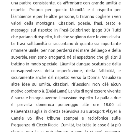
una partire consistente, da affrontare con grande umiltà e
rispetto. Proprio per questo lâumiltà e il rispetto per
lâambiente e per le altre persone, ti faranno cogliere i veri
valori della montagna. Citazioni, poesie, frasi, testo e
messaggi sul rispetto in Frasi-Celebri.net (page 38) Tutti
che parlano di rispetto, tutti che vogliono dare lezioni di vita.
Le frasi sullâumiltà ci raccontano di quanto sia importante
rimanere umile, per non perdersi nel mare dellâego e della
superbia. Non sono arroganti, né si aspettano che gli altri li
trattino in modo speciale. Lâumiltà dunque scaturisce dalla
consapevolezza della imperfezione, della fallibilità, e
sicuramente anche dal rispetto verso la Donna. Visualizza
altre idee su umiltà, citazioni, riflessioni. Non câè alcun
motivo contrario â. (Dalai Lama) La vita di ogni essere vivente
è sacra e bisogna averne il massimo rispetto. La palla a due
è prevista domenica pomeriggio alle ore 18.00 al
PalaPentassuglia in diretta televisiva su Eurosport Player â
Canale 85 (live tribuna stampa) e radiofonica sulle
frequenze di Ciccio Riccio. L'umiltà, tra tutte le cose è la più
strana: non la si può donare e non la si può ricevere.