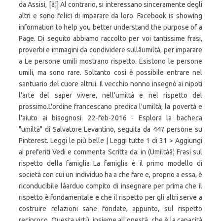
da Assisi, [â¦] Al contrario, si interessano sinceramente degli
altri e sono felici di imparare da loro. Facebook is showing
information to help you better understand the purpose of a
Page. Di seguito abbiamo raccolto per voi tantissime frasi,
proverbi e immagini da condividere sullâumiltà, per imparare
a Le persone umili mostrano rispetto. Esistono le persone
umili, ma sono rare. Soltanto così è possibile entrare nel
santuario del cuore altrui. Il vecchio nonno insegnò ai nipoti
l'arte del saper vivere, nell'umiltà e nel rispetto del
prossimo.L'ordine francescano predica l'umiltà, la povertà e
l'aiuto ai bisognosi. 22-feb-2016 - Esplora la bacheca
"umiltà" di Salvatore Levantino, seguita da 447 persone su
Pinterest. Leggi le più belle | Leggi tutte 1 di 31 > Aggiungi
ai preferiti Vedi e commenta Scritta da: in (Umiltàâ¦ Frasi sul
rispetto della famiglia La famiglia è il primo modello di
società con cui un individuo ha a che fare e, proprio a essa, è
riconducibile lâarduo compito di insegnare per prima che il
rispetto è fondamentale e che il rispetto per gli altri serve a
costruire relazioni sane fondate, appunto, sul rispetto
reciproco. Questa virtù, insieme all'onestà, che è la capacità