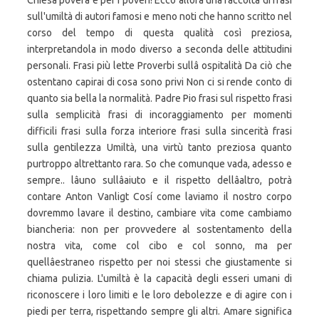
Chiesa povera e per i poveri! Ecco allora una raccolta di frasi
sull'umiltà di autori famosi e meno noti che hanno scritto nel
corso del tempo di questa qualità così preziosa,
interpretandola in modo diverso a seconda delle attitudini
personali. Frasi più lette Proverbi sullâ ospitalità Da ciò che
ostentano capirai di cosa sono privi Non ci si rende conto di
quanto sia bella la normalità. Padre Pio frasi sul rispetto frasi
sulla semplicità frasi di incoraggiamento per momenti
difficili frasi sulla forza interiore frasi sulla sincerità frasi
sulla gentilezza Umiltà, una virtù tanto preziosa quanto
purtroppo altrettanto rara. So che comunque vada, adesso e
sempre.. lâuno sullâaiuto e il rispetto dellâaltro, potrà
contare Anton Vanligt Cosí come laviamo il nostro corpo
dovremmo lavare il destino, cambiare vita come cambiamo
biancheria: non per provvedere al sostentamento della
nostra vita, come col cibo e col sonno, ma per
quellâestraneo rispetto per noi stessi che giustamente si
chiama pulizia. L'umiltà è la capacità degli esseri umani di
riconoscere i loro limiti e le loro debolezze e di agire con i
piedi per terra, rispettando sempre gli altri. Amare significa