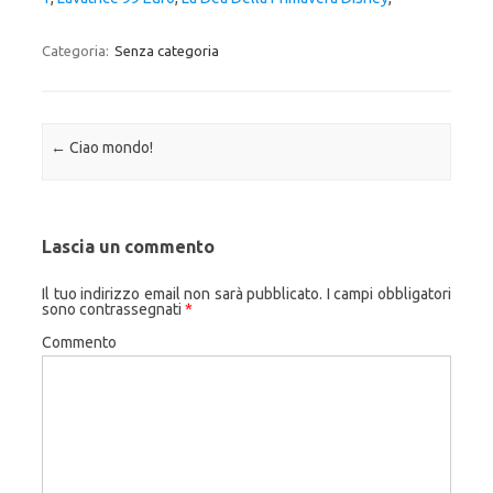
Categoria:
Senza categoria
Navigazione articolo
←
Ciao mondo!
Lascia un commento
Il tuo indirizzo email non sarà pubblicato.
I campi obbligatori
sono contrassegnati
*
Commento