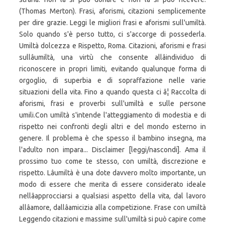
(Thomas Merton). Frasi, aforismi, citazioni semplicemente
per dire grazie. Leggi le migliori frasi e aforismi sull'umiltà.
Solo quando s'è perso tutto, ci s'accorge di possederla.
Umiltà dolcezza e Rispetto, Roma. Citazioni, aforismi e frasi
sullâumiltà, una virtù che consente allâindividuo di
riconoscere in propri limiti, evitando qualunque forma di
orgoglio, di superbia e di sopraffazione nelle varie
situazioni della vita. Fino a quando questa ci â¦ Raccolta di
aforismi, frasi e proverbi sull'umiltà e sulle persone
umili.Con umiltà s'intende l'atteggiamento di modestia e di
rispetto nei confronti degli altri e del mondo esterno in
genere. Il problema è che spesso il bambino insegna, ma
l'adulto non impara... Disclaimer [leggi/nascondi]. Ama il
prossimo tuo come te stesso, con umiltà, discrezione e
rispetto. Lâumiltà è una dote davvero molto importante, un
modo di essere che merita di essere considerato ideale
nellâapprocciarsi a qualsiasi aspetto della vita, dal lavoro
allâamore, dallâamicizia alla competizione. Frase con umiltà
Leggendo citazioni e massime sull'umiltà si può capire come