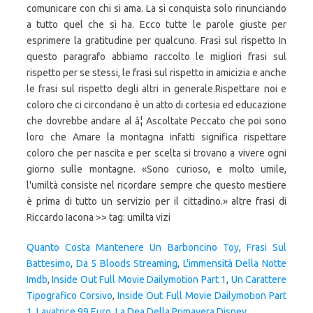
comunicare con chi si ama. La si conquista solo rinunciando
a tutto quel che si ha. Ecco tutte le parole giuste per
esprimere la gratitudine per qualcuno. Frasi sul rispetto In
questo paragrafo abbiamo raccolto le migliori frasi sul
rispetto per se stessi, le frasi sul rispetto in amicizia e anche
le frasi sul rispetto degli altri in generale.Rispettare noi e
coloro che ci circondano è un atto di cortesia ed educazione
che dovrebbe andare al â¦ Ascoltate Peccato che poi sono
loro che Amare la montagna infatti significa rispettare
coloro che per nascita e per scelta si trovano a vivere ogni
giorno sulle montagne. «Sono curioso, e molto umile,
l'umiltà consiste nel ricordare sempre che questo mestiere
è prima di tutto un servizio per il cittadino.» altre frasi di
Riccardo Iacona >> tag: umilta vizi
Quanto Costa Mantenere Un Barboncino Toy
,
Frasi Sul
Battesimo
,
Da 5 Bloods Streaming
,
L'immensità Della Notte
Imdb
,
Inside Out Full Movie Dailymotion Part 1
,
Un Carattere
Tipografico Corsivo
,
Inside Out Full Movie Dailymotion Part
1
,
Lavatrice 99 Euro
,
La Dea Della Primavera Disney
,