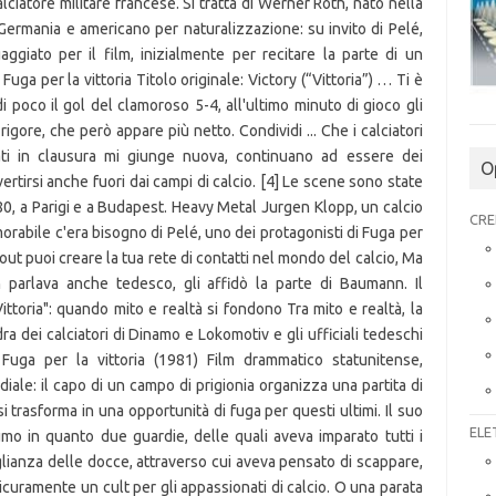
O
CRE
ELE