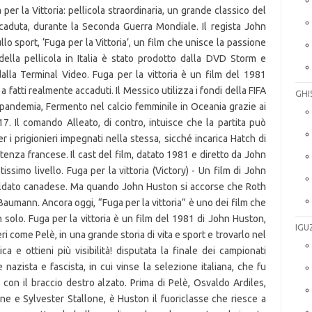
GHI
IGU