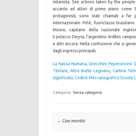
La Nassa Numana
,
Orecchini Peperoncino St
Titolare
,
Altra Botte Legnano
,
Cartina Tem
Significato
,
Codice Meccanografico Scuole 
Categoria:
Senza categoria
Navigazione articolo
←
Ciao mondo!