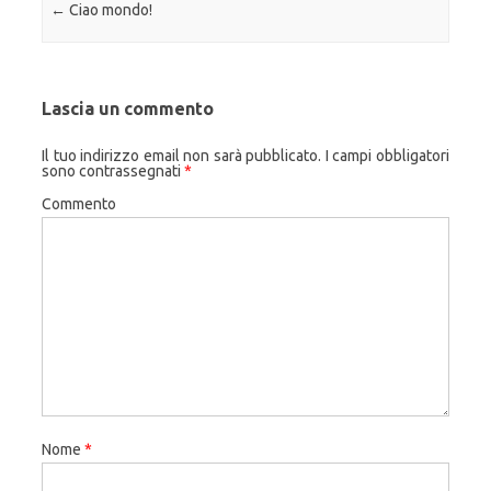
Navigazione articolo
←
Ciao mondo!
Lascia un commento
Il tuo indirizzo email non sarà pubblicato.
I campi obbligatori
sono contrassegnati
*
Commento
Nome
*