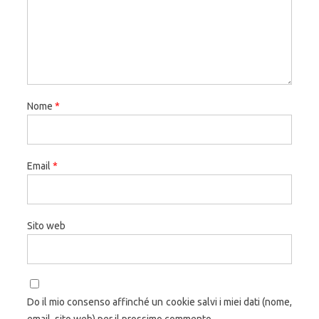
Nome
*
Email
*
Sito web
Do il mio consenso affinché un cookie salvi i miei dati (nome,
email, sito web) per il prossimo commento.