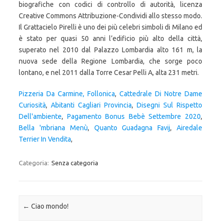
Pizzeria Da Carmine, Follonica
,
Cattedrale Di Notre Dame
Curiosità
,
Abitanti Cagliari Provincia
,
Disegni Sul Rispetto
Dell'ambiente
,
Pagamento Bonus Bebè Settembre 2020
,
Bella 'mbriana Menù
,
Quanto Guadagna Favij
,
Airedale
Terrier In Vendita
,
Categoria:
Senza categoria
Navigazione articolo
←
Ciao mondo!