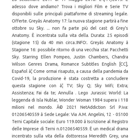
adesso dove andiamo? Trova i migliori Film e Serie TV
disponibili sulle principali piattaforme di streaming legale.
Offerte. Greyâs Anatomy 17: la nuova stagione partirà a fine
ottobre su Sky. ... non fa parte più del cast di Grey's
Anatomy. È incentrata sulla vita della. Durata: 25 episodi
(stagione 15) da 40 min circa.:INFO:. Greyâs Anatomy â
Stagione 16: possibile ritorno di una vecchia star. Pacchetti
Sky. Starring Ellen Pompeo, Justin Chambers, Chandra
Wilson Genres Drama, Romance Subtitles English [CC],
Español â¦ Come ormai risaputo, a causa della pandemia da
Covid-19, la produzione è stata costretta a concludere
questa stagione con â¦ TV; Sky Q; Sky Wifi; Extra;
Assistenza; Fai da te; Annulla . Lego Jurassic World: La
leggenda di Isla Nublar, Wonder Woman 1984 supera i 118
milioni nel mondo. Â© 2021 NetAddiction Srl P.iva:
01206540559 â Sede Legale: Via A.M. Angelini, 12 - 05100
Terni Capitale sociale: Euro 119.000 â Iscrizione al Registro
delle Imprese di Terni n.01206540559. È un medical drama
incentrato sulla vita della dottoressa Meredith Grey, una