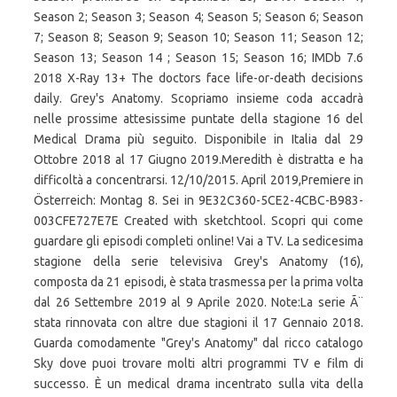
Season 2; Season 3; Season 4; Season 5; Season 6; Season
7; Season 8; Season 9; Season 10; Season 11; Season 12;
Season 13; Season 14 ; Season 15; Season 16; IMDb 7.6
2018 X-Ray 13+ The doctors face life-or-death decisions
daily. Grey's Anatomy. Scopriamo insieme coda accadrà
nelle prossime attesissime puntate della stagione 16 del
Medical Drama più seguito. Disponibile in Italia dal 29
Ottobre 2018 al 17 Giugno 2019.Meredith è distratta e ha
difficoltà a concentrarsi. 12/10/2015. April 2019,Premiere in
Österreich: Montag 8. Sei in 9E32C360-5CE2-4CBC-B983-
003CFE727E7E Created with sketchtool. Scopri qui come
guardare gli episodi completi online! Vai a TV. La sedicesima
stagione della serie televisiva Grey's Anatomy (16),
composta da 21 episodi, è stata trasmessa per la prima volta
dal 26 Settembre 2019 al 9 Aprile 2020. Note:La serie Ã¨
stata rinnovata con altre due stagioni il 17 Gennaio 2018.
Guarda comodamente "Grey's Anatomy" dal ricco catalogo
Sky dove puoi trovare molti altri programmi TV e film di
successo. È un medical drama incentrato sulla vita della