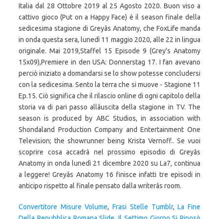
Italia dal 28 Ottobre 2019 al 25 Agosto 2020. Buon viso a
cattivo gioco (Put on a Happy Face) è il season finale della
sedicesima stagione di Greyâs Anatomy, che FoxLife manda
in onda questa sera, lunedì 11 maggio 2020, alle 22 in lingua
originale. Mai 2019,Staffel 15 Episode 9 (Grey's Anatomy
15x09),Premiere in den USA: Donnerstag 17. I fan avevano
perciò iniziato a domandarsi se lo show potesse concludersi
con la sedicesima. Sento la terra che si muove - Stagione 11
Ep.15. Ciò significa che il rilascio online di ogni capitolo della
storia va di pari passo allâuscita della stagione in TV. The
season is produced by ABC Studios, in association with
Shondaland Production Company and Entertainment One
Television; the showrunner being Krista Vernoff.. Se vuoi
scoprire cosa accadrà nel prossimo episodio di Greyâs
Anatomy in onda lunedì 21 dicembre 2020 su La7, continua
a leggere! Greyâs Anatomy 16 finisce infatti tre episodi in
anticipo rispetto al finale pensato dalla writerâs room.
Convertitore Misure Volume
,
Frasi Stelle Tumblr
,
La Fine
Della Repubblica Romana Slide
,
Il Settimo Giorno Si Riposò