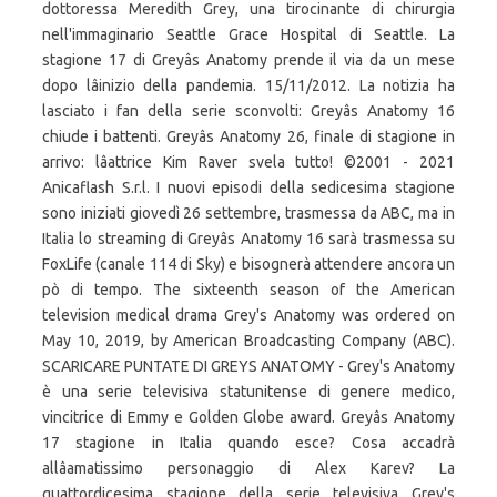
dottoressa Meredith Grey, una tirocinante di chirurgia
nell'immaginario Seattle Grace Hospital di Seattle. La
stagione 17 di Greyâs Anatomy prende il via da un mese
dopo lâinizio della pandemia. 15/11/2012. La notizia ha
lasciato i fan della serie sconvolti: Greyâs Anatomy 16
chiude i battenti. Greyâs Anatomy 26, finale di stagione in
arrivo: lâattrice Kim Raver svela tutto! ©2001 - 2021
Anicaflash S.r.l. I nuovi episodi della sedicesima stagione
sono iniziati giovedì 26 settembre, trasmessa da ABC, ma in
Italia lo streaming di Greyâs Anatomy 16 sarà trasmessa su
FoxLife (canale 114 di Sky) e bisognerà attendere ancora un
pò di tempo. The sixteenth season of the American
television medical drama Grey's Anatomy was ordered on
May 10, 2019, by American Broadcasting Company (ABC).
SCARICARE PUNTATE DI GREYS ANATOMY - Grey's Anatomy
è una serie televisiva statunitense di genere medico,
vincitrice di Emmy e Golden Globe award. Greyâs Anatomy
17 stagione in Italia quando esce? Cosa accadrà
allâamatissimo personaggio di Alex Karev? La
quattordicesima stagione della serie televisiva Grey's