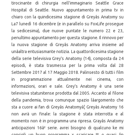
tirocinante di chirurgia nell'immaginario Seattle Grace
Hospital di Seattle. Nuovo appuntamento in prima tv in
chiaro con la quindicesima stagione di Greyâs Anatomy su
La7 lunedì 16 dicembre (e in parallelo su FoxLife prosegue
la sedicesima), due nuove puntate le numero 22 e 23,
penultimo appuntamento per questa stagione. Il rinnovo per
la nuova stagione di Greyâs Anatomy arriva insieme ad
unâaltra entusiasmante notizia. La quattordicesima stagione
della serie televisiva Grey's Anatomy (14), composta da 24
episodi, è stata trasmessa per la prima volta dal 28
Settembre 2017 al 17 Maggio 2018. Palinsesto di tutti i film
in programmazione attualmente nei cinema, con
informazioni, orari e sale. Grey's Anatomy è una serie
televisiva statunitense prodotta dal 2005. Accanto al filone
della pandemia, trova comunque spazio lâargomento che
sta a cuore ai fan di Greyâs Anatomyâ¦ Greyâs Anatomy 16
non avrà un finale: la stagione è stata interrotta e al
momento non è in programma una ripresa. Grayâs Anatomy
anticipazioni 16â² serie. avrei bisogno di qualcuno ke mi
consigli un buon programma x scaricare tt o quasi (in