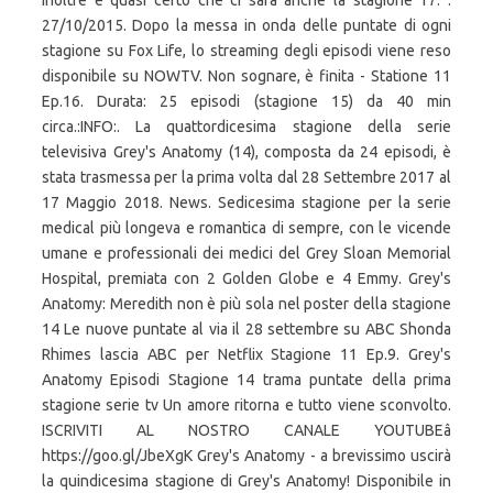
inoltre è quasi certo che ci sarà anche la stagione 17. .
27/10/2015. Dopo la messa in onda delle puntate di ogni
stagione su Fox Life, lo streaming degli episodi viene reso
disponibile su NOWTV. Non sognare, è finita - Statione 11
Ep.16. Durata: 25 episodi (stagione 15) da 40 min
circa.:INFO:. La quattordicesima stagione della serie
televisiva Grey's Anatomy (14), composta da 24 episodi, è
stata trasmessa per la prima volta dal 28 Settembre 2017 al
17 Maggio 2018. News. Sedicesima stagione per la serie
medical più longeva e romantica di sempre, con le vicende
umane e professionali dei medici del Grey Sloan Memorial
Hospital, premiata con 2 Golden Globe e 4 Emmy. Grey's
Anatomy: Meredith non è più sola nel poster della stagione
14 Le nuove puntate al via il 28 settembre su ABC Shonda
Rhimes lascia ABC per Netflix Stagione 11 Ep.9. Grey's
Anatomy Episodi Stagione 14 trama puntate della prima
stagione serie tv Un amore ritorna e tutto viene sconvolto.
ISCRIVITI AL NOSTRO CANALE YOUTUBEâ
https://goo.gl/JbeXgK Grey's Anatomy - a brevissimo uscirà
la quindicesima stagione di Grey's Anatomy! Disponibile in