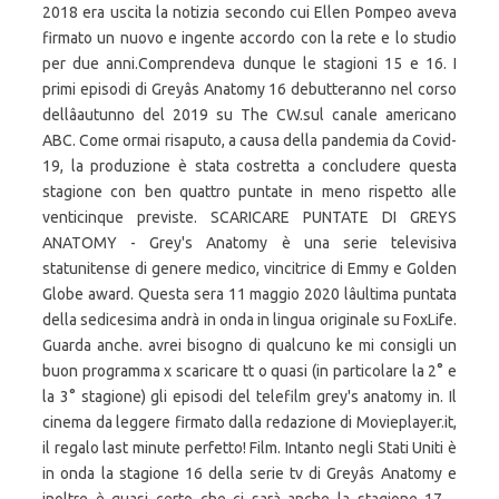
2018 era uscita la notizia secondo cui Ellen Pompeo aveva
firmato un nuovo e ingente accordo con la rete e lo studio
per due anni.Comprendeva dunque le stagioni 15 e 16. I
primi episodi di Greyâs Anatomy 16 debutteranno nel corso
dellâautunno del 2019 su The CW.sul canale americano
ABC. Come ormai risaputo, a causa della pandemia da Covid-
19, la produzione è stata costretta a concludere questa
stagione con ben quattro puntate in meno rispetto alle
venticinque previste. SCARICARE PUNTATE DI GREYS
ANATOMY - Grey's Anatomy è una serie televisiva
statunitense di genere medico, vincitrice di Emmy e Golden
Globe award. Questa sera 11 maggio 2020 lâultima puntata
della sedicesima andrà in onda in lingua originale su FoxLife.
Guarda anche. avrei bisogno di qualcuno ke mi consigli un
buon programma x scaricare tt o quasi (in particolare la 2° e
la 3° stagione) gli episodi del telefilm grey's anatomy in. Il
cinema da leggere firmato dalla redazione di Movieplayer.it,
il regalo last minute perfetto! Film. Intanto negli Stati Uniti è
in onda la stagione 16 della serie tv di Greyâs Anatomy e