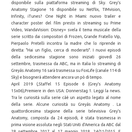
disponibile sulla piattaforma streaming di Sky. Grey's
Anatomy Stagione 16 disponibile su Netflix, TIMvision,
Infinity, iTunes? One Night in Miami: nuovo trailer e
character poster del film presto in streaming su Prime
Video, WandaVision: Disney+ svela il tema musicale della
serie scritto dai compositori di Frozen, Grande Fratello Vip,
Pierpaolo Pretelli incontra la madre che lo riprende in
diretta: "Hai un figlio, cerca di moderarti". I nuovi episodi
della sedicesima stagione sono iniziati giovedì 26
settembre, trasmessa da ABC, ma in Italia lo streaming di
Greyâs Anatomy 16 sarà trasmessa su FoxLife (canale 114 di
Sky) e bisognerà attendere ancora un pò di tempo.
April 2019 (,Staffel 15 Episode 6 (Grey's Anatomy
15x06),Premiere in den USA: Donnerstag 1. Leggi la news.
Tra le curiosità sulla serie câè un aspetto legato al nome
della serie. Alcune curiosità su Greyâs Anatomy . La
quattordicesima stagione della serie televisiva Grey's
Anatomy, composta da 24 episodi, è stata trasmessa in
prima visione assoluta negli Stati Uniti d'America da ABC dal
28 settembre 2017 al 17 maggio 2018. 24/11/2015. E