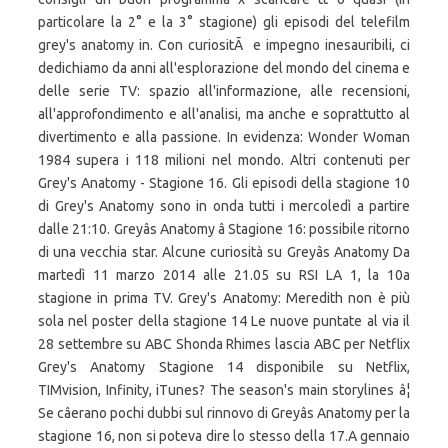
particolare la 2° e la 3° stagione) gli episodi del telefilm
grey's anatomy in. Con curiositÃ e impegno inesauribili, ci
dedichiamo da anni all'esplorazione del mondo del cinema e
delle serie TV: spazio all'informazione, alle recensioni,
all'approfondimento e all'analisi, ma anche e soprattutto al
divertimento e alla passione. In evidenza: Wonder Woman
1984 supera i 118 milioni nel mondo. Altri contenuti per
Grey's Anatomy - Stagione 16. Gli episodi della stagione 10
di Grey's Anatomy sono in onda tutti i mercoledì a partire
dalle 21:10. Greyâs Anatomy â Stagione 16: possibile ritorno
di una vecchia star. Alcune curiosità su Greyâs Anatomy Da
martedì 11 marzo 2014 alle 21.05 su RSI LA 1, la 10a
stagione in prima TV. Grey's Anatomy: Meredith non è più
sola nel poster della stagione 14 Le nuove puntate al via il
28 settembre su ABC Shonda Rhimes lascia ABC per Netflix
Grey's Anatomy Stagione 14 disponibile su Netflix,
TIMvision, Infinity, iTunes? The season's main storylines â¦
Se câerano pochi dubbi sul rinnovo di Greyâs Anatomy per la
stagione 16, non si poteva dire lo stesso della 17.A gennaio