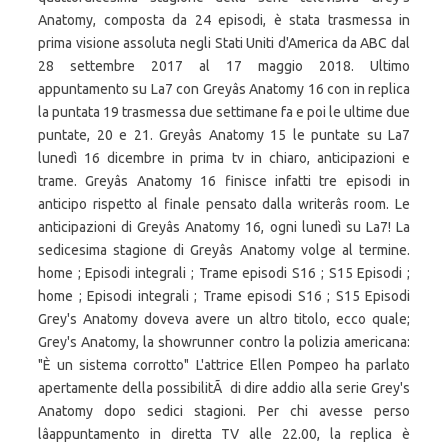
Anatomy, composta da 24 episodi, è stata trasmessa in
prima visione assoluta negli Stati Uniti d'America da ABC dal
28 settembre 2017 al 17 maggio 2018. Ultimo
appuntamento su La7 con Greyâs Anatomy 16 con in replica
la puntata 19 trasmessa due settimane fa e poi le ultime due
puntate, 20 e 21. Greyâs Anatomy 15 le puntate su La7
lunedì 16 dicembre in prima tv in chiaro, anticipazioni e
trame. Greyâs Anatomy 16 finisce infatti tre episodi in
anticipo rispetto al finale pensato dalla writerâs room. Le
anticipazioni di Greyâs Anatomy 16, ogni lunedì su La7! La
sedicesima stagione di Greyâs Anatomy volge al termine.
home ; Episodi integrali ; Trame episodi S16 ; S15 Episodi ;
home ; Episodi integrali ; Trame episodi S16 ; S15 Episodi
Grey's Anatomy doveva avere un altro titolo, ecco quale;
Grey's Anatomy, la showrunner contro la polizia americana:
"È un sistema corrotto" L'attrice Ellen Pompeo ha parlato
apertamente della possibilitÃ di dire addio alla serie Grey's
Anatomy dopo sedici stagioni. Per chi avesse perso
lâappuntamento in diretta TV alle 22.00, la replica è