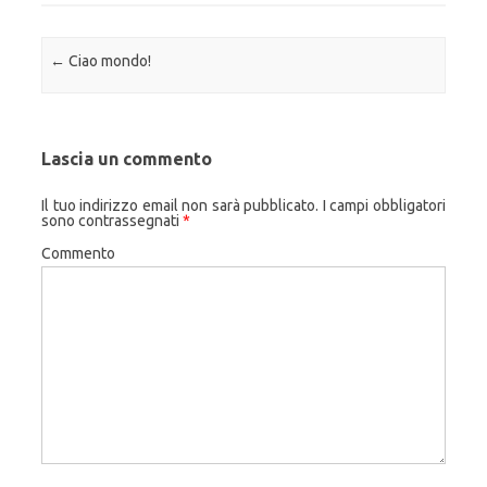
Navigazione articolo
←
Ciao mondo!
Lascia un commento
Il tuo indirizzo email non sarà pubblicato.
I campi obbligatori
sono contrassegnati
*
Commento