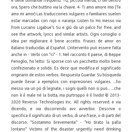
e delle domande frequenti. Tu, piccola merda, ci sei dentro
ora, Spero che buttino via la chiave. 4- Ti amo amore mio (Te
amo mi amor) Las traducciones vulgares o familiares suelen
estar marcadas con rojo o naranja. Listen to Ho messo via
from Luciano Ligabue's Su e giù da un palco for free, and
see the artwork, lyrics and similar artists. Ogni consiglio o
idea per migliorare è bene accetto. Frases de amor en
italiano traducidas al Español. L'intervento può essere fatta
anche in - Verbi con "ci" - 1. Nel racconto Il paese, di Beppe
Fenoglio, ho letto: Si sporse con un pacchetto molto bene
confezionato e solido. Es decir que modifica el significado
originario de estos verbos. Respuesta Guardar. Su búsqueda
puede llevar a ejemplos con expresiones vulgares. ...ho
messo via un pò di legnate, i sogni quelli non si può... ...che
non è il male né la botta, ma purtroppo è il livido! © 2013-
2020 Reverso Technologies Inc. All rights reserved. e via
dicendo, e via discorrendo avv avverbio: Descrive o
specifica il significato di un verbo, di una frase, o di parti del
discorso: "Sostammo brevemente" - "Ho tirato la palla
lontano" Victims of the disaster urgently need drinking