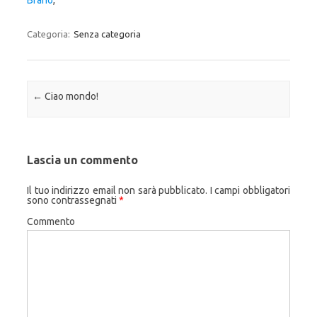
Brano
,
Categoria:
Senza categoria
Navigazione articolo
←
Ciao mondo!
Lascia un commento
Il tuo indirizzo email non sarà pubblicato.
I campi obbligatori
sono contrassegnati
*
Commento