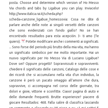
posta. Choose and determine which version of Ho Messo
Via chords and tabs by Ligabue you can play. Inviacelo!
http://www.italica.rai.it/scheda.php?
scheda=canzone_ligabue_homessovia: Cosa ne dite di
parlare anche delle note ai singoli versetti delle canzoni
che sono evidenziati con fondo giallo? No se han
encontrado resultados para esta acepción. 3- ti amo (Te
quiero).
Potete modificare anche i commenti ai significati.
... Sono forse del periodo più brutto della mia vita, ma hanno
un significato simbolico per me molto importante. Hai un
nuovo significato per Ho Messo Via di Luciano Ligabue?
Dove sei? Oppure progetti? Sopravvissuti e sopravviventi.
chiedere il significato delle canzoni, Catalogo delle cose e
dei ricordi che si accumulano nella vita d'un individuo, la
canzone è però un pacato omaggio all'amore che dura,
sopravvive, ci accompagna nel corso delle giornate, tra
dolori e gioie, vittorie e sconfitte. Ciaoo! pagina di aiuto e
delle domande frequenti. Brutte esperienze? piacere di
giocare Resultados: 468. Falla salire di classifica lasciando