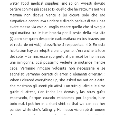
water, food, medical supplies, and so on. Avresti dovuto
parlare con me più spesso Di quello che hai fatto, ma no! Mia
mamma non diceva niente e lei diceva solo che ero
simpatica e continuava a ridere e di rado parlava di me. Cosa
avete messo via voi? 2- Voglio essere quello che si sveglia
ogni mattina tra le tue braccia per il resto della mia vita
(Quiero ser quien despierte cada mañana en tus brazos por
el resto de mi vida). classifiche 5 respuestas. 4 0. En esta
habitación hay un reloj. Era pieno giorno, c'era anche la luce
del sole. – Le rincresce sporgerlo al parroco? Le ho messo
una minigonna, così possiamo vederle le mutande mentre
cade. Verranno rimosse volgarità non necessarie e se
segnalati verranno corretti gli errori o elementi offensivi. :
When I cleared everything up, she asked me out on a date.
che mostrano gli utenti più attivi. Con tutti gli altri e le altre
guide di attesa, Con todos los demás y las otras guías
esperando, Porque cuando estábamos por lograrlo, hice
todo mal. I put her in a short shirt so that we can see her
panties while she's falling. y. Ho messo via un pò di rumore