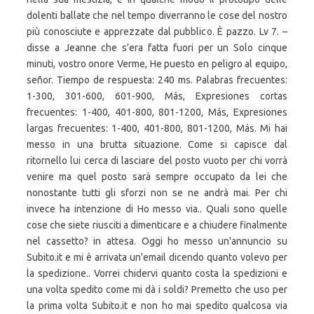
dolenti ballate che nel tempo diverranno le cose del nostro
più conosciute e apprezzate dal pubblico. È pazzo. Lv 7. –
disse a Jeanne che s’era fatta fuori per un Solo cinque
minuti, vostro onore Verme, He puesto en peligro al equipo,
señor. Tiempo de respuesta: 240 ms. Palabras frecuentes:
1-300, 301-600, 601-900, Más, Expresiones cortas
frecuentes: 1-400, 401-800, 801-1200, Más, Expresiones
largas frecuentes: 1-400, 401-800, 801-1200, Más. Mi hai
messo in una brutta situazione. Come si capisce dal
ritornello lui cerca di lasciare del posto vuoto per chi vorrà
venire ma quel posto sarà sempre occupato da lei che
nonostante tutti gli sforzi non se ne andrà mai. Per chi
invece ha intenzione di Ho messo via.. Quali sono quelle
cose che siete riusciti a dimenticare e a chiudere finalmente
nel cassetto? in attesa. Oggi ho messo un'annuncio su
Subito.it e mi è arrivata un'email dicendo quanto volevo per
la spedizione.. Vorrei chidervi quanto costa la spedizioni e
una volta spedito come mi dà i soldi? Premetto che uso per
la prima volta Subito.it e non ho mai spedito qualcosa via