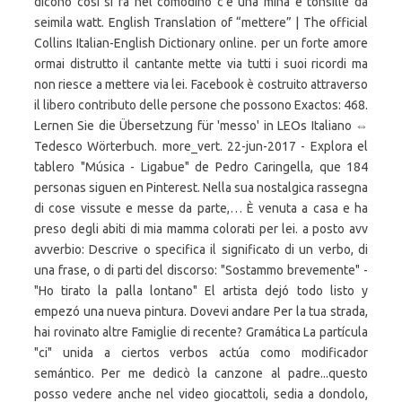
dicono così si fa nel comodino c'è una mina e tonsille da
seimila watt. English Translation of “mettere” | The official
Collins Italian-English Dictionary online. per un forte amore
ormai distrutto il cantante mette via tutti i suoi ricordi ma
non riesce a mettere via lei. Facebook è costruito attraverso
il libero contributo delle persone che possono Exactos: 468.
Lernen Sie die Übersetzung für 'messo' in LEOs Italiano ⇔
Tedesco Wörterbuch. more_vert. 22-jun-2017 - Explora el
tablero "Música - Ligabue" de Pedro Caringella, que 184
personas siguen en Pinterest. Nella sua nostalgica rassegna
di cose vissute e messe da parte,… È venuta a casa e ha
preso degli abiti di mia mamma colorati per lei. a posto avv
avverbio: Descrive o specifica il significato di un verbo, di
una frase, o di parti del discorso: "Sostammo brevemente" -
"Ho tirato la palla lontano" El artista dejó todo listo y
empezó una nueva pintura. Dovevi andare Per la tua strada,
hai rovinato altre Famiglie di recente? Gramática La partícula
"ci" unida a ciertos verbos actúa como modificador
semántico. Per me dedicò la canzone al padre...questo
posso vedere anche nel video giocattoli, sedia a dondolo,