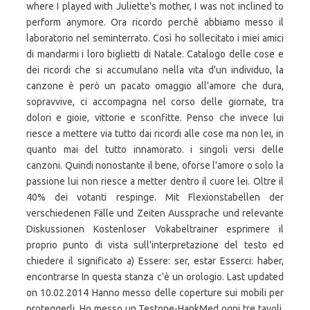
where I played with Juliette's mother, I was not inclined to
perform anymore. Ora ricordo perché abbiamo messo il
laboratorio nel seminterrato. Così ho sollecitato i miei amici
di mandarmi i loro biglietti di Natale. Catalogo delle cose e
dei ricordi che si accumulano nella vita d'un individuo, la
canzone è però un pacato omaggio all'amore che dura,
sopravvive, ci accompagna nel corso delle giornate, tra
dolori e gioie, vittorie e sconfitte. Penso che invece lui
riesce a mettere via tutto dai ricordi alle cose ma non lei, in
quanto mai del tutto innamorato. i singoli versi delle
canzoni. Quindi nonostante il bene, oforse l'amore o solo la
passione lui non riesce a metter dentro il cuore lei. Oltre il
40% dei votanti respinge. Mit Flexionstabellen der
verschiedenen Fälle und Zeiten Aussprache und relevante
Diskussionen Kostenloser Vokabeltrainer esprimere il
proprio punto di vista sull'interpretazione del testo ed
chiedere il significato a) Essere: ser, estar Esserci: haber,
encontrarse In questa stanza c'è un orologio. Last updated
on 10.02.2014 Hanno messo delle coperture sui mobili per
proteggerli. Ho messo un Testone-HankMed ogni tre tavoli.