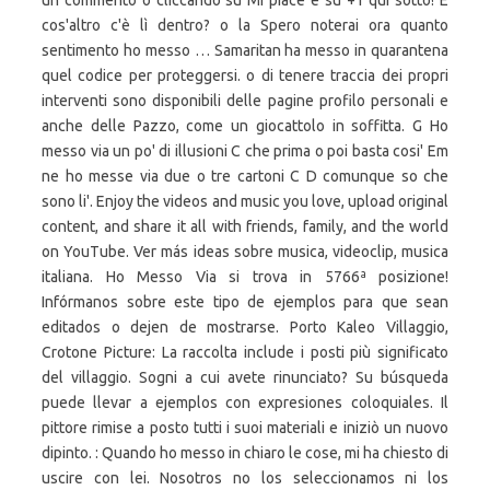
un commento o cliccando su Mi piace e su +1 qui sotto! E
cos'altro c'è lì dentro? o la Spero noterai ora quanto
sentimento ho messo … Samaritan ha messo in quarantena
quel codice per proteggersi. o di tenere traccia dei propri
interventi sono disponibili delle pagine profilo personali e
anche delle Pazzo, come un giocattolo in soffitta. G Ho
messo via un po' di illusioni C che prima o poi basta cosi' Em
ne ho messe via due o tre cartoni C D comunque so che
sono li'. Enjoy the videos and music you love, upload original
content, and share it all with friends, family, and the world
on YouTube. Ver más ideas sobre musica, videoclip, musica
italiana. Ho Messo Via si trova in 5766ª posizione!
Infórmanos sobre este tipo de ejemplos para que sean
editados o dejen de mostrarse. Porto Kaleo Villaggio,
Crotone Picture: La raccolta include i posti più significato
del villaggio. Sogni a cui avete rinunciato? Su búsqueda
puede llevar a ejemplos con expresiones coloquiales. Il
pittore rimise a posto tutti i suoi materiali e iniziò un nuovo
dipinto. : Quando ho messo in chiaro le cose, mi ha chiesto di
uscire con lei. Nosotros no los seleccionamos ni los