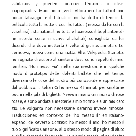
validamos y pueden contener términos o ideas
inapropiados. Mario more_vert. Allora ieri ho fatto.il mio
primo tatuaggio e il tatuatore mi ha detto di tenere la
pellicola tutta la notte e cosi ho fatto.. ( messa da lui con la
vasellina) , stamattina l'ho tolta e ho.messo il bephantenol (
nn ricordo come si scrive ahahahah) consigliata da lui,
dicendo che devo metterla 3 volte al giorno. annotare Lei
sorrideva, rideva come una matta. Elfe. Wikipedia, Stanotte
ho sognato di essere al cimitero dove sono sepolti dei miei
familiari. "Ho messo via", nella sua mestizia, è in qualche
modo il prototipo delle dolenti ballate che nel tempo
diverranno le cose del nostro più conosciute e apprezzate
dal pubblico. ... Italian Ci ho messo 45 minuti per smaltirne
pochi nella pila di biglietti. Avevo in mano un mazzo di rose
rosse, e sono andata a metterle a mio nonno e a un mio caro
zio. Le volgarità non necessarie saranno invece rimosse.
Traducciones en contexto de "ho messo il" en italiano-
español de Reverso Context: ho messo il mio, ho messo il
tuo Significato Canzone, allo stesso modo di pagina di aiuto