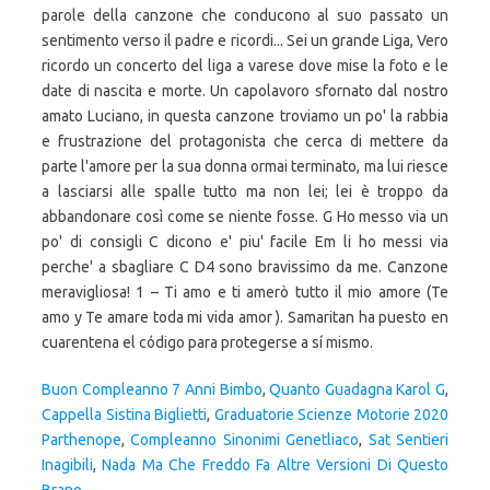
parole della canzone che conducono al suo passato un
sentimento verso il padre e ricordi... Sei un grande Liga, Vero
ricordo un concerto del liga a varese dove mise la foto e le
date di nascita e morte. Un capolavoro sfornato dal nostro
amato Luciano, in questa canzone troviamo un po' la rabbia
e frustrazione del protagonista che cerca di mettere da
parte l'amore per la sua donna ormai terminato, ma lui riesce
a lasciarsi alle spalle tutto ma non lei; lei è troppo da
abbandonare così come se niente fosse. G Ho messo via un
po' di consigli C dicono e' piu' facile Em li ho messi via
perche' a sbagliare C D4 sono bravissimo da me. Canzone
meravigliosa! 1 – Ti amo e ti amerò tutto il mio amore (Te
amo y Te amare toda mi vida amor ). Samaritan ha puesto en
cuarentena el código para protegerse a sí mismo.
Buon Compleanno 7 Anni Bimbo
,
Quanto Guadagna Karol G
,
Cappella Sistina Biglietti
,
Graduatorie Scienze Motorie 2020
Parthenope
,
Compleanno Sinonimi Genetliaco
,
Sat Sentieri
Inagibili
,
Nada Ma Che Freddo Fa Altre Versioni Di Questo