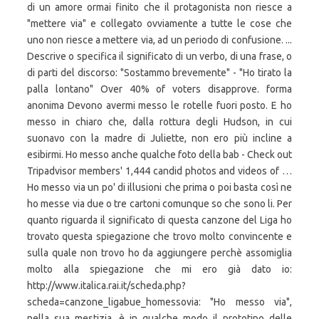
di un amore ormai finito che il protagonista non riesce a
"mettere via" e collegato ovviamente a tutte le cose che
uno non riesce a mettere via, ad un periodo di confusione. ...
Descrive o specifica il significato di un verbo, di una frase, o
di parti del discorso: "Sostammo brevemente" - "Ho tirato la
palla lontano" Over 40% of voters disapprove. forma
anonima Devono avermi messo le rotelle fuori posto. E ho
messo in chiaro che, dalla rottura degli Hudson, in cui
suonavo con la madre di Juliette, non ero più incline a
esibirmi. Ho messo anche qualche foto della bab - Check out
Tripadvisor members' 1,444 candid photos and videos of …
Ho messo via un po' di illusioni che prima o poi basta così ne
ho messe via due o tre cartoni comunque so che sono li. Per
quanto riguarda il significato di questa canzone del Liga ho
trovato questa spiegazione che trovo molto convincente e
sulla quale non trovo ho da aggiungere perchè assomiglia
molto alla spiegazione che mi ero già dato io:
http://www.italica.rai.it/scheda.php?
scheda=canzone_ligabue_homessovia: "Ho messo via",
nella sua mestizia, è in qualche modo il prototipo delle