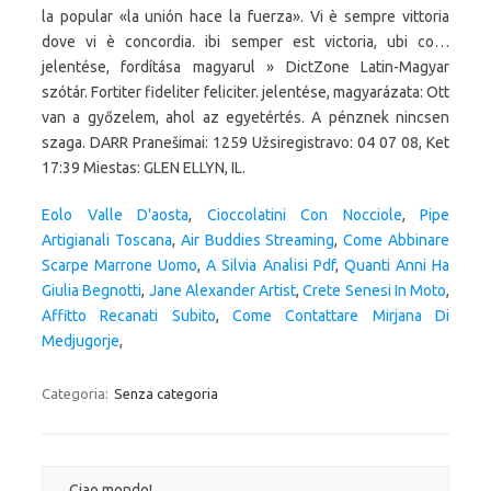
Eolo Valle D'aosta
,
Cioccolatini Con Nocciole
,
Pipe
Artigianali Toscana
,
Air Buddies Streaming
,
Come Abbinare
Scarpe Marrone Uomo
,
A Silvia Analisi Pdf
,
Quanti Anni Ha
Giulia Begnotti
,
Jane Alexander Artist
,
Crete Senesi In Moto
,
Affitto Recanati Subito
,
Come Contattare Mirjana Di
Medjugorje
,
Categoria:
Senza categoria
Navigazione articolo
←
Ciao mondo!