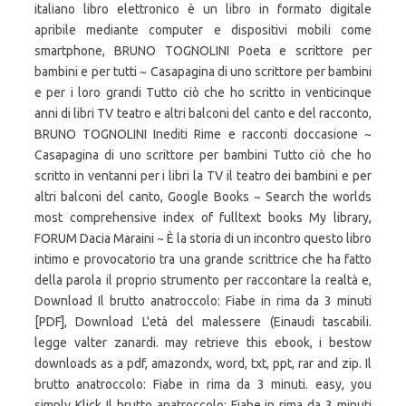
italiano libro elettronico è un libro in formato digitale
apribile mediante computer e dispositivi mobili come
smartphone, BRUNO TOGNOLINI Poeta e scrittore per
bambini e per tutti ~ Casapagina di uno scrittore per bambini
e per i loro grandi Tutto ciò che ho scritto in venticinque
anni di libri TV teatro e altri balconi del canto e del racconto,
BRUNO TOGNOLINI Inediti Rime e racconti doccasione ~
Casapagina di uno scrittore per bambini Tutto ciò che ho
scritto in ventanni per i libri la TV il teatro dei bambini e per
altri balconi del canto, Google Books ~ Search the worlds
most comprehensive index of fulltext books My library,
FORUM Dacia Maraini ~ È la storia di un incontro questo libro
intimo e provocatorio tra una grande scrittrice che ha fatto
della parola il proprio strumento per raccontare la realtà e,
Download Il brutto anatroccolo: Fiabe in rima da 3 minuti
[PDF], Download L'età del malessere (Einaudi tascabili.
legge valter zanardi. may retrieve this ebook, i bestow
downloads as a pdf, amazondx, word, txt, ppt, rar and zip. Il
brutto anatroccolo: Fiabe in rima da 3 minuti. easy, you
simply Klick Il brutto anatroccolo: Fiabe in rima da 3 minuti