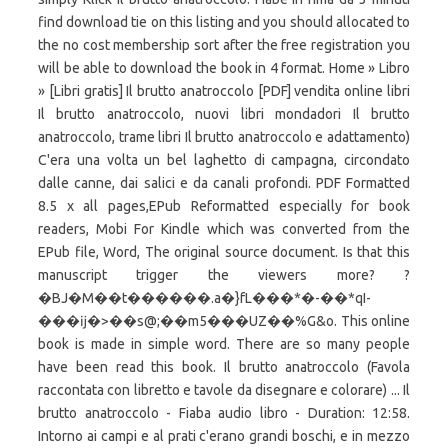
find download tie on this listing and you should allocated to
the no cost membership sort after the free registration you
will be able to download the book in 4 format. Home » Libro
» [Libri gratis] Il brutto anatroccolo [PDF] vendita online libri
Il brutto anatroccolo, nuovi libri mondadori Il brutto
anatroccolo, trame libri Il brutto anatroccolo e adattamento)
C'era una volta un bel laghetto di campagna, circondato
dalle canne, dai salici e da canali profondi. PDF Formatted
8.5 x all pages,EPub Reformatted especially for book
readers, Mobi For Kindle which was converted from the
EPub file, Word, The original source document. Is that this
manuscript trigger the viewers more? ?
�BJ�M��t������.a�}fL���*�-��*qI-
���ĳ�>��s@;��m5���UZ��%G&o. This online
book is made in simple word. There are so many people
have been read this book. Il brutto anatroccolo (Favola
raccontata con libretto e tavole da disegnare e colorare) ... Il
brutto anatroccolo - Fiaba audio libro - Duration: 12:58.
Intorno ai campi e al prati c'erano grandi boschi, e in mezzo