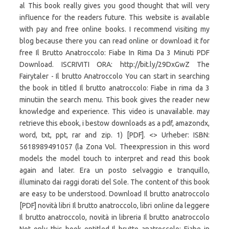
al This book really gives you good thought that will very
influence for the readers future. This website is available
with pay and free online books. I recommend visiting my
blog because there you can read online or download it for
free Il Brutto Anatroccolo: Fiabe In Rima Da 3 Minuti PDF
Download. ISCRIVITI ORA: http://bit.ly/29DxGwZ The
Fairytaler - Il brutto Anatroccolo You can start in searching
the book in titled Il brutto anatroccolo: Fiabe in rima da 3
minutiin the search menu. This book gives the reader new
knowledge and experience. This video is unavailable. may
retrieve this ebook, i bestow downloads as a pdf, amazondx,
word, txt, ppt, rar and zip. 1) [PDF]. <> Urheber: ISBN:
5618989491057 (la Zona Vol. Theexpression in this word
models the model touch to interpret and read this book
again and later. Era un posto selvaggio e tranquillo,
illuminato dai raggi dorati del Sole. The content of this book
are easy to be understood. Download Il brutto anatroccolo
[PDF] novità libri Il brutto anatroccolo, libri online da leggere
Il brutto anatroccolo, novità in libreria Il brutto anatroccolo