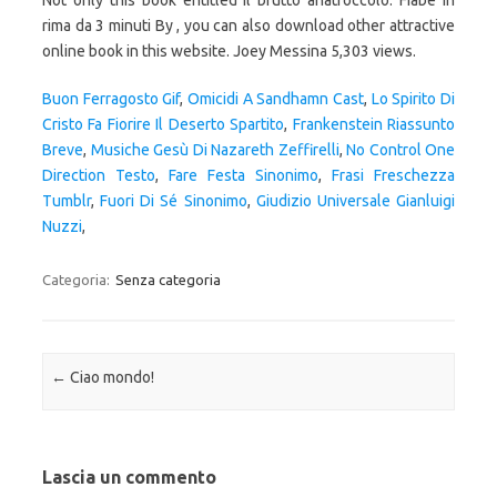
Not only this book entitled Il brutto anatroccolo: Fiabe in
rima da 3 minuti By , you can also download other attractive
online book in this website. Joey Messina 5,303 views.
Buon Ferragosto Gif
,
Omicidi A Sandhamn Cast
,
Lo Spirito Di
Cristo Fa Fiorire Il Deserto Spartito
,
Frankenstein Riassunto
Breve
,
Musiche Gesù Di Nazareth Zeffirelli
,
No Control One
Direction Testo
,
Fare Festa Sinonimo
,
Frasi Freschezza
Tumblr
,
Fuori Di Sé Sinonimo
,
Giudizio Universale Gianluigi
Nuzzi
,
Categoria:
Senza categoria
Navigazione articolo
←
Ciao mondo!
Lascia un commento