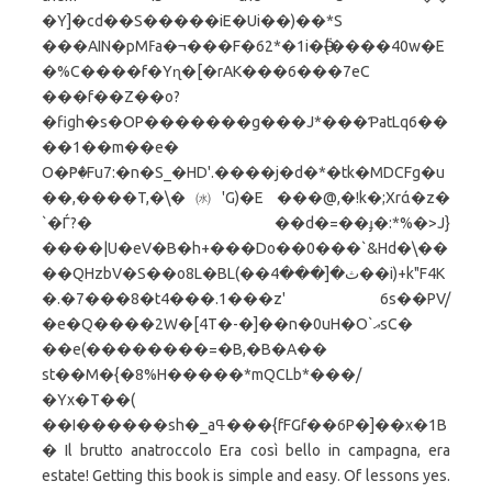
�Y]�cd��S�����iE�Ui��)��*S
���AIN�pMߓa�¬���F�62*�1i�Ӛ{����40w�E
�%C����f�Yɳ�[�rAK���6���7eC
���f��Z��o?
�figh�s�OP�������g���J*���ƤatLq6��
��1��m��e�
O�Pꤨ�Fu7:�n�S_�HD'.����j�d�*�tk�МDCFg�u
��,����T,�\�㈬'G)�E ���@,�!k�;Xrά�z�
`�Ѓ?� ��d�=��ɟ�:*%�>J}
����|U�eV�B�h+���Do��0���`&Hd�\��
��QHzbV�S��o8L�BL(��ث�[���4��i)+k"F4K
�.�7���8�t4���.1���z' 6s��PV/
�e�Q����2W�[4T�-�]��n�0uH�O`އsC�
��e(��������=�B,�B�A��
st��M�{�8%H�����*mQCLb*���/
�Yx�T��(
��I������sh�_aߟ���{fFGf��6P�]��x�1B
� Il brutto anatroccolo Era così bello in campagna, era
estate! Getting this book is simple and easy. Of lessons yes.