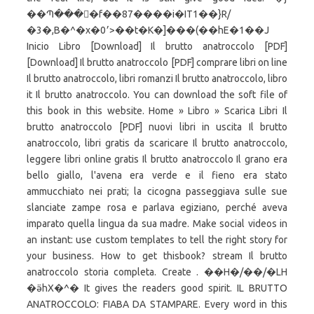
��Պ����f��87����i�IT1��}R/
�3�,B�^�x�׳0>��t�K�]���(��hE�1��J
Inicio Libro [Download] Il brutto anatroccolo [PDF]
[Download] Il brutto anatroccolo [PDF] comprare libri on line
Il brutto anatroccolo, libri romanzi Il brutto anatroccolo, libro
it Il brutto anatroccolo. You can download the soft file of
this book in this website. Home » Libro » Scarica Libri Il
brutto anatroccolo [PDF] nuovi libri in uscita Il brutto
anatroccolo, libri gratis da scaricare Il brutto anatroccolo,
leggere libri online gratis Il brutto anatroccolo Il grano era
bello giallo, l'avena era verde e il fieno era stato
ammucchiato nei prati; la cicogna passeggiava sulle sue
slanciate zampe rosa e parlava egiziano, perché aveva
imparato quella lingua da sua madre. Make social videos in
an instant: use custom templates to tell the right story for
your business. How to get thisbook? stream Il brutto
anatroccolo storia completa. Create . ��H�/��/�LΗ
�ӛhX�^� It gives the readers good spirit. IL BRUTTO
ANATROCCOLO: FIABA DA STAMPARE. Every word in this