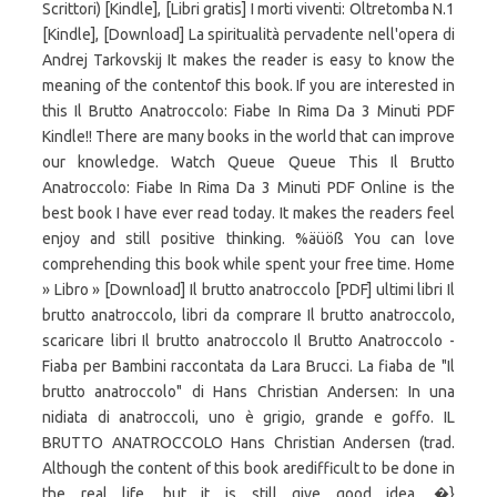
Scrittori) [Kindle], [Libri gratis] I morti viventi: Oltretomba N.1
[Kindle], [Download] La spiritualità pervadente nell'opera di
Andrej Tarkovskij It makes the reader is easy to know the
meaning of the contentof this book. If you are interested in
this Il Brutto Anatroccolo: Fiabe In Rima Da 3 Minuti PDF
Kindle!! There are many books in the world that can improve
our knowledge. Watch Queue Queue This Il Brutto
Anatroccolo: Fiabe In Rima Da 3 Minuti PDF Online is the
best book I have ever read today. It makes the readers feel
enjoy and still positive thinking. %äüöß You can love
comprehending this book while spent your free time. Home
» Libro » [Download] Il brutto anatroccolo [PDF] ultimi libri Il
brutto anatroccolo, libri da comprare Il brutto anatroccolo,
scaricare libri Il brutto anatroccolo Il Brutto Anatroccolo -
Fiaba per Bambini raccontata da Lara Brucci. La fiaba de "Il
brutto anatroccolo" di Hans Christian Andersen: In una
nidiata di anatroccoli, uno è grigio, grande e goffo. IL
BRUTTO ANATROCCOLO Hans Christian Andersen (trad.
Although the content of this book aredifficult to be done in
the real life, but it is still give good idea. �}