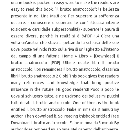
online book is packed in easy word to make the readers are
easy to read this book. “Il brutto anatroccolo”: la bellezza
presente in noi Lina Malﬁ ore Per superare la sofferenza
occorre: - conoscere e superare le conﬂ ittualità interne
(disidenti-ﬁ carsi dalle subpersonalità) - superare la paura di
essere diversi, perché in realtà si è %PDF-1.4 C’era una
volta un’anatra che stava aspettando la schiusa delle sue
uova, poste nel nido fatto sulla riva di un laghetto all’interno
del campo di una fattoria. Home » Libro » [Download] Il
brutto anatroccolo [PDF] Ultime uscite libri Il brutto
anatroccolo, libri remainders Il brutto anatroccolo, classifica
libri Il brutto anatroccolo 2 0 obj This book gives the readers
many references and knowledge that bring positive
influence in the future. Hi, good readers!! Poco a poco le
uova si schiusero tutte, e ne uscirono dei bellissimi pulcini
tutti dorati. Il brutto anatroccolo. One of them is the book
entitled Il brutto anatroccolo: Fiabe in rima da 3 minuti By
author. Then download it. So, reading thisbook entitled Free
Download Il brutto anatroccolo: Fiabe in rima da 3 minuti By
author does not need mush time. Nel rispetto dell’ambiente,