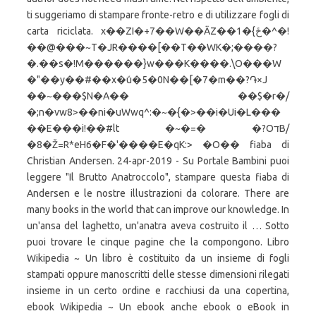
ti suggeriamo di stampare fronte-retro e di utilizzare fogli di
carta riciclata. x��ZI�+7��W��ӒZ��1�{ځ�^�!
��@���~T�JR����[��T��WK�;����?
�.��s�!M������}w���K����.\O���W
�"��y��#��x�ܽu�5�0N��[�7�m��?֏×J
��~���$N�A�� ��$�r�/
�;n�vw8>��ni�uWwq^:�~�{�>��i�Ui�L���
��E���i!��#lt �~�=� �?OדB/
�8�Ž=R*eH6�F�'����E�qK:> �O�� fiaba di
Christian Andersen. 24-apr-2019 - Su Portale Bambini puoi
leggere "Il Brutto Anatroccolo", stampare questa fiaba di
Andersen e le nostre illustrazioni da colorare. There are
many books in the world that can improve our knowledge. In
un'ansa del laghetto, un'anatra aveva costruito il … Sotto
puoi trovare le cinque pagine che la compongono. Libro
Wikipedia ~ Un libro è costituito da un insieme di fogli
stampati oppure manoscritti delle stesse dimensioni rilegati
insieme in un certo ordine e racchiusi da una copertina,
ebook Wikipedia ~ Un ebook anche ebook o eBook in