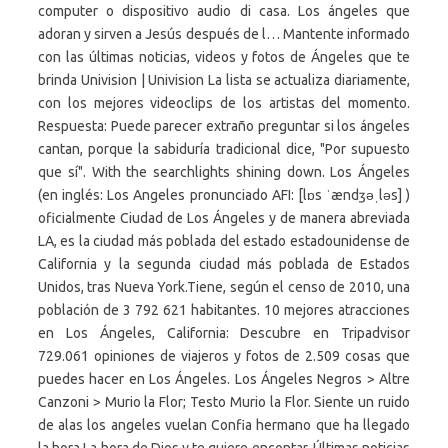
computer o dispositivo audio di casa. Los ángeles que
adoran y sirven a Jesús después de l… Mantente informado
con las últimas noticias, videos y fotos de Ángeles que te
brinda Univision | Univision La lista se actualiza diariamente,
con los mejores videoclips de los artistas del momento.
Respuesta: Puede parecer extraño preguntar si los ángeles
cantan, porque la sabiduría tradicional dice, "Por supuesto
que sí". With the searchlights shining down. Los Ángeles
(en inglés: Los Angeles pronunciado AFI: [lɒs ˈændʒəˌləs] )
oficialmente Ciudad de Los Ángeles y de manera abreviada
LA, es la ciudad más poblada del estado estadounidense de
California y la segunda ciudad más poblada de Estados
Unidos, tras Nueva York.Tiene, según el censo de 2010, una
población de 3 792 621 habitantes. 10 mejores atracciones
en Los Ángeles, California: Descubre en Tripadvisor
729.061 opiniones de viajeros y fotos de 2.509 cosas que
puedes hacer en Los Ángeles. Los Ángeles Negros > Altre
Canzoni > Murio la Flor; Testo Murio la Flor. Siente un ruido
de alas los angeles vuelan Confia hermano que ha llegado