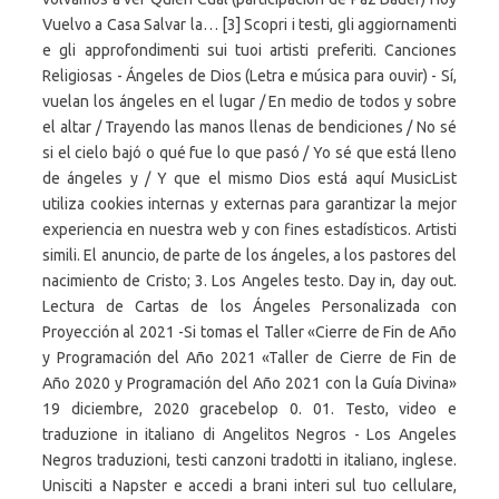
Vuelvo a Casa Salvar la… [3] Scopri i testi, gli aggiornamenti
e gli approfondimenti sui tuoi artisti preferiti. Canciones
Religiosas - Ángeles de Dios (Letra e música para ouvir) - Sí,
vuelan los ángeles en el lugar / En medio de todos y sobre
el altar / Trayendo las manos llenas de bendiciones / No sé
si el cielo bajó o qué fue lo que pasó / Yo sé que está lleno
de ángeles y / Y que el mismo Dios está aquí MusicList
utiliza cookies internas y externas para garantizar la mejor
experiencia en nuestra web y con fines estadísticos. Artisti
simili. El anuncio, de parte de los ángeles, a los pastores del
nacimiento de Cristo; 3. Los Angeles testo. Day in, day out.
Lectura de Cartas de los Ángeles Personalizada con
Proyección al 2021 -Si tomas el Taller «Cierre de Fin de Año
y Programación del Año 2021 «Taller de Cierre de Fin de
Año 2020 y Programación del Año 2021 con la Guía Divina»
19 diciembre, 2020 gracebelop 0. 01. Testo, video e
traduzione in italiano di Angelitos Negros - Los Angeles
Negros traduzioni, testi canzoni tradotti in italiano, inglese.
Unisciti a Napster e accedi a brani interi sul tuo cellulare,