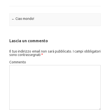
Navigazione articolo
←
Ciao mondo!
Lascia un commento
Il tuo indirizzo email non sarà pubblicato.
I campi obbligatori
sono contrassegnati
*
Commento