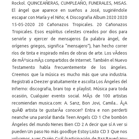
Rockol. QUINCEAÑERAS, CUMPLEAÑO, FUNERALES, MISAS.
El ángel que aparece en sueños a José, sugiriéndole
escapar con María y el Niño; 4. Discografia Album 2020 2020
15-05-2020 20 Cañonazos Tropicales. 20 Cañonazos
Tropicales. Esos espíritus celestes creados por dios para
servirle y ejercer de mensajeros (la palabra ángel, de
orígenes griegos, significa “mensajero”), han hecho correr
ríos de tinta e inspirado miles de obras de arte. Los vÃ­deos
de mÃºsica mÃ¡s compartidos de Internet. También el Nuevo
Testamento habla frecuentemente de los ángeles.
Creemos que la música es mucho más que una industria.
Registrati a Deezer gratuitamente e ascolta Los Ángeles del
Infierno: discografia, brani top e playlist. Música para toda
ocasión, Cualquier evento social. MÃ¡s de 100 artistas
recomiendan musica.com: A. Sanz, Bon Jovi, Camila... Â¿A
quÃ© artista te gustarÃ­a conocer? Entra e non perderti
neanche una parola! Banda Teen Angels CD 1 Che bombón
Ángeles del mundo Nenes Bien CD 2 A decir que sí A ver si
pueden Un paso No más goodbye Estoy Listo CD 3 Que nos
volvamos a ver Quién Cuál (participación de Paz Bauer) Hoy