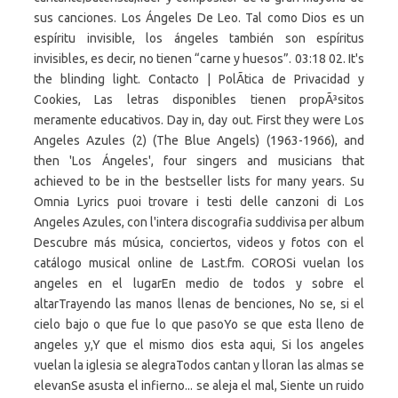
sus canciones. Los Ángeles De Leo. Tal como Dios es un
espíritu invisible, los ángeles también son espíritus
invisibles, es decir, no tienen “carne y huesos”. 03:18 02. It's
the blinding light. Contacto | PolÃ­tica de Privacidad y
Cookies, Las letras disponibles tienen propÃ³sitos
meramente educativos. Day in, day out. First they were Los
Angeles Azules (2) (The Blue Angels) (1963-1966), and
then 'Los Ángeles', four singers and musicians that
achieved to be in the bestseller lists for many years. Su
Omnia Lyrics puoi trovare i testi delle canzoni di Los
Angeles Azules, con l'intera discografia suddivisa per album
Descubre más música, conciertos, videos y fotos con el
catálogo musical online de Last.fm. COROSi vuelan los
angeles en el lugarEn medio de todos y sobre el
altarTrayendo las manos llenas de benciones, No se, si el
cielo bajo o que fue lo que pasoYo se que esta lleno de
angeles y,Y que el mismo dios esta aqui, Si los angeles
vuelan la iglesia se alegraTodos cantan y lloran las almas se
elevanSe asusta el infierno... se aleja el mal, Siente un ruido