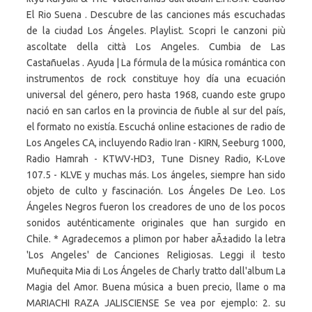
El Rio Suena . Descubre de las canciones más escuchadas
de la ciudad Los Ángeles. Playlist. Scopri le canzoni più
ascoltate della città Los Angeles. Cumbia de Las
Castañuelas . Ayuda | La fórmula de la música romántica con
instrumentos de rock constituye hoy día una ecuación
universal del género, pero hasta 1968, cuando este grupo
nació en san carlos en la provincia de ñuble al sur del país,
el formato no existía. Escuchá online estaciones de radio de
Los Angeles CA, incluyendo Radio Iran - KIRN, Seeburg 1000,
Radio Hamrah - KTWV-HD3, Tune Disney Radio, K-Love
107.5 - KLVE y muchas más. Los ángeles, siempre han sido
objeto de culto y fascinación. Los Ángeles De Leo. Los
Ángeles Negros fueron los creadores de uno de los pocos
sonidos auténticamente originales que han surgido en
Chile. * Agradecemos a plimon por haber aÃ±adido la letra
'Los Angeles' de Canciones Religiosas. Leggi il testo
Muñequita Mia di Los Ángeles de Charly tratto dall'album La
Magia del Amor. Buena música a buen precio, llame o ma
MARIACHI RAZA JALISCIENSE Se vea por ejemplo: 2. su