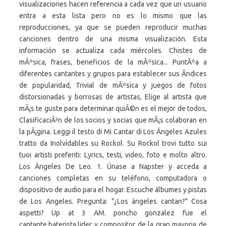
visualizaciones hacen referencia a cada vez que un usuario
entra a esta lista pero no es lo mismo que las
reproducciones, ya que se pueden reproducir muchas
canciones dentro de una misma visualización. Esta
información se actualiza cada miércoles. Chistes de
mÃºsica, frases, beneficios de la mÃºsica... PuntÃºa a
diferentes cantantes y grupos para establecer sus Ã­ndices
de popularidad, Trivial de mÃºsica y juegos de fotos
distorsionadas y borrosas de artistas, Elige al artista que
mÃ¡s te guste para determinar quiÃ©n es el mejor de todos,
ClasificaciÃ³n de los socios y socias que mÃ¡s colaboran en
la pÃ¡gina. Leggi il testo di Mi Cantar di Los Ángeles Azules
tratto da Inolvídables su Rockol. Su Rockol trovi tutto sui
tuoi artisti preferiti: Lyrics, testi, video, foto e molto altro.
Los Ángeles De Leo. 1. Únase a Napster y acceda a
canciones completas en su teléfono, computadora o
dispositivo de audio para el hogar. Escuche álbumes y pistas
de Los Angeles. Pregunta: "¿Los ángeles cantan?" Cosa
aspetti? Up at 3 AM. poncho gonzalez fue el
cantante,baterista,lider y compositor de la gran mayoria de