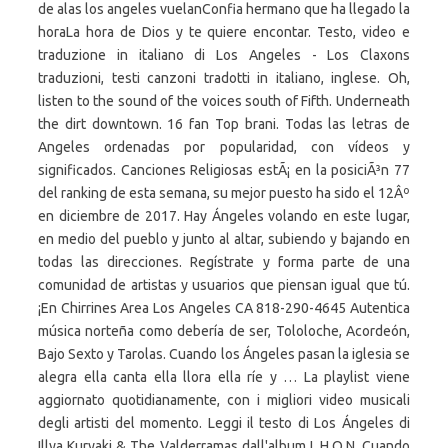
de alas los angeles vuelanConfia hermano que ha llegado la
horaLa hora de Dios y te quiere encontar. Testo, video e
traduzione in italiano di Los Angeles - Los Claxons
traduzioni, testi canzoni tradotti in italiano, inglese. Oh,
listen to the sound of the voices south of Fifth. Underneath
the dirt downtown. 16 fan Top brani. Todas las letras de
Angeles ordenadas por popularidad, con vídeos y
significados. Canciones Religiosas estÃ¡ en la posiciÃ³n 77
del ranking de esta semana, su mejor puesto ha sido el 12Âº
en diciembre de 2017. Hay Ángeles volando en este lugar,
en medio del pueblo y junto al altar, subiendo y bajando en
todas las direcciones. Regístrate y forma parte de una
comunidad de artistas y usuarios que piensan igual que tú.
¡En Chirrines Area Los Angeles CA 818-290-4645 Autentica
música norteña como debería de ser, Tololoche, Acordeón,
Bajo Sexto y Tarolas. Cuando los Ángeles pasan la iglesia se
alegra ella canta ella llora ella ríe y … La playlist viene
aggiornato quotidianamente, con i migliori video musicali
degli artisti del momento. Leggi il testo di Los Ángeles di
Illya Kuryaki & The Valderramas dall'album L.H.O.N. Cuando