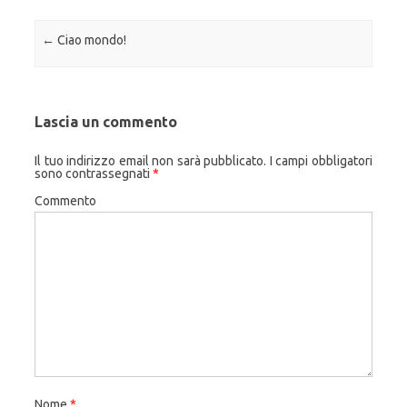
Navigazione articolo
←
Ciao mondo!
Lascia un commento
Il tuo indirizzo email non sarà pubblicato.
I campi obbligatori
sono contrassegnati
*
Commento
Nome
*