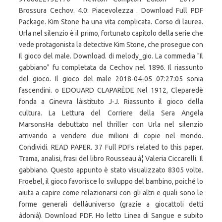
Brossura Cechov. 4.0: Piacevolezza . Download Full PDF
Package. Kim Stone ha una vita complicata. Corso di laurea.
Urla nel silenzio è il primo, fortunato capitolo della serie che
vede protagonista la detective Kim Stone, che prosegue con
Il gioco del male. Download. di melody_gio. La commedia "Il
gabbiano" fu completata da Cechov nel 1896. Il riassunto
del gioco. Il gioco del male 2018-04-05 07:27:05 sonia
fascendini. o EDOUARD CLAPARÈDE Nel 1912, Cleparedè
fonda a Ginevra lâistituto J-J. Riassunto il gioco della
cultura. La Lettura del Corriere della Sera Angela
MarsonsHa debuttato nel thriller con Urla nel silenzio
arrivando a vendere due milioni di copie nel mondo.
Condividi. READ PAPER. 37 Full PDFs related to this paper.
Trama, analisi, frasi del libro Rousseau â¦ Valeria Ciccarelli. Il
gabbiano. Questo appunto è stato visualizzato 8305 volte.
Froebel, il gioco favorisce lo sviluppo del bambino, poiché lo
aiuta a capire come relazionarsi con gli altri e quali sono le
forme generali dellâuniverso (grazie a giocattoli detti
âdoniâ). Download PDF. Ho letto Linea di Sangue e subito