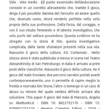
Stile . Voto medio . â¦il punto essenziale dellâeducazione
consiste in un corretto allevamento che, tramite il gioco,
diriga il più possibile lâanima del fanciullo ad amare quello
che, divenuto uomo, dovrà renderlo perfetto nella virtù
propria della sua professione. Dalla forza, dal coraggio, e
con il suo intuito femminile e di talento investigativo, che
solo pochi del settore possiedono. Questa scrittrice mi ha
stregato con la storia di Kim, questa investigatrice
complicata, dalle tante sfumature presenti nella sua vita.
Riassunto il gioco della cultura. 4.0: Contenuto . Nello
stesso anno è stato pubblicato e messo in scena nel Teatro
Alexandrinsky di San Pietroburgo. In Italia è arrivato ai primi
posti delle classifiche. Riassunto il gioco della cultura. Ne Il
gioco del male troviamo due percorsi narrativi portati avanti
contemporaneamente, uno ci permette di capire meglio la
fredda e riservata Kim Stone, l'altro ci immerge in un caso di
abuso su minore del quale sembra difficile arrivare alla
soluzione. This paper. Il gioco del male di Marsons, Angela
su AbeBooks.it - ISBN 10: 8822732170 - ISBN 13:
9788822732170 - Newton Compton Editori - 2019 -