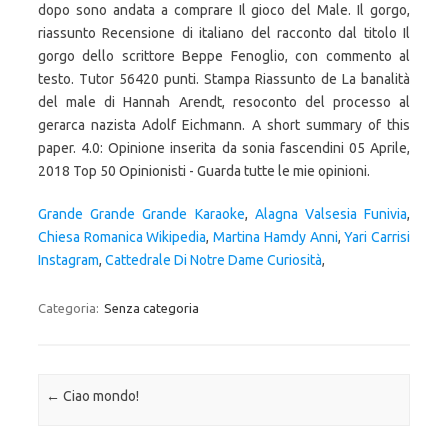
dopo sono andata a comprare Il gioco del Male. Il gorgo,
riassunto Recensione di italiano del racconto dal titolo Il
gorgo dello scrittore Beppe Fenoglio, con commento al
testo. Tutor 56420 punti. Stampa Riassunto de La banalità
del male di Hannah Arendt, resoconto del processo al
gerarca nazista Adolf Eichmann. A short summary of this
paper. 4.0: Opinione inserita da sonia fascendini 05 Aprile,
2018 Top 50 Opinionisti - Guarda tutte le mie opinioni.
Grande Grande Grande Karaoke
,
Alagna Valsesia Funivia
,
Chiesa Romanica Wikipedia
,
Martina Hamdy Anni
,
Yari Carrisi
Instagram
,
Cattedrale Di Notre Dame Curiosità
,
Categoria:
Senza categoria
Navigazione articolo
←
Ciao mondo!