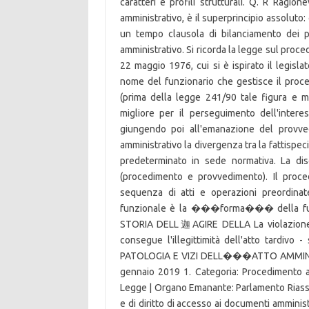
caratteri e profili strutturali. Q. R Ragio
amministrativo, è il superprincipio assoluto:
un tempo clausola di bilanciamento dei p
amministrativo. Si ricorda la legge sul pro
22 maggio 1976, cui si è ispirato il legis
nome del funzionario che gestisce il pro
(prima della legge 241/90 tale figura e mo
migliore per il perseguimento dell'interes
giungendo poi all'emanazione del provve
amministrativo la divergenza tra la fattispeci
predeterminato in sede normativa. La dis
(procedimento e provvedimento). Il proc
sequenza di atti e operazioni preordi
funzionale è la ���forma��� della funzi
STORIA DELL迦AGIRE DELLA La violazione d
consegue l'illegittimità dell'atto tardivo 
PATOLOGIA E VIZI DELL���ATTO AMMINISTR
gennaio 2019 1. Categoria: Procedimento 
Legge | Organo Emanante: Parlamento Riass
e di diritto di accesso ai documenti ammini