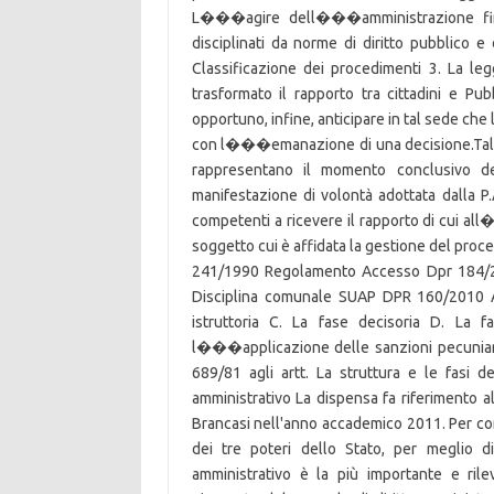
L���agire dell���amministrazione finanz
disciplinati da norme di diritto pubblic
Classificazione dei procedimenti 3. La l
trasformato il rapporto tra cittadini e Pu
opportuno, infine, anticipare in tal sede
con l���emanazione di una decisione.Tale t
rappresentano il momento conclusivo de
manifestazione di volontà adottata dalla 
competenti a ricevere il rapporto di cui al
soggetto cui è affidata la gestione del proce
241/1990 Regolamento Accesso Dpr 184/200
Disciplina comunale SUAP DPR 160/2010 A
istruttoria C. La fase decisoria D. La 
l���applicazione delle sanzioni pecuniarie 
689/81 agli artt. La struttura e le fasi
amministrativo La dispensa fa riferimento all
Brancasi nell'anno accademico 2011. Per co
dei tre poteri dello Stato, per meglio 
amministrativo è la più importante e ri