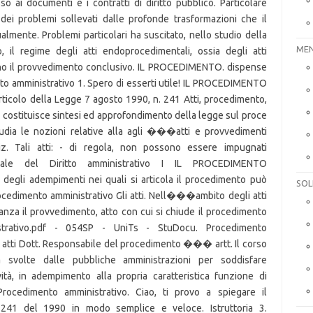
o ai documenti e i contratti di diritto pubblico. Particolare
ei problemi sollevati dalle profonde trasformazioni che il
ualmente. Problemi particolari ha suscitato, nello studio della
MEN
, il regime degli atti endoprocedimentali, ossia degli atti
no il provvedimento conclusivo. IL PROCEDIMENTO. dispense
ento amministrativo 1. Spero di esserti utile! IL PROCEDIMENTO
colo della Legge 7 agosto 1990, n. 241 Atti, procedimento,
e costituisce sintesi ed approfondimento della legge sul proce
ia le nozioni relative alla agli ���atti e provvedimenti
z. Tali atti: - di regola, non possono essere impugnati
nale del Diritto amministrativo I IL PROCEDIMENTO
egli adempimenti nei quali si articola il procedimento può
SOL
 procedimento amministrativo Gli atti. Nell���ambito degli atti
tanza il provvedimento, atto con cui si chiude il procedimento
nistrativo.pdf - 054SP - UniTs - StuDocu. Procedimento
i atti Dott. Responsabile del procedimento ��� artt. Il corso
à svolte dalle pubbliche amministrazioni per soddisfare
vità, in adempimento alla propria caratteristica funzione di
 Procedimento amministrativo. Ciao, ti provo a spiegare il
 241 del 1990 in modo semplice e veloce. Istruttoria 3.