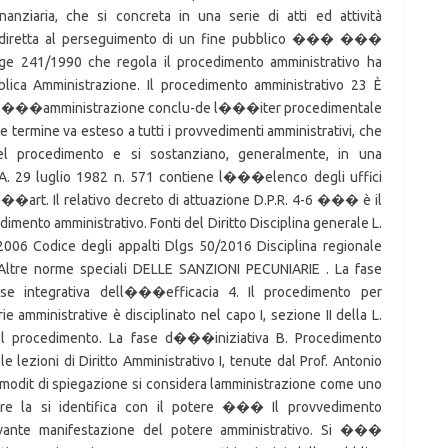
iaria, che si concreta in una serie di atti ed attività
o e diretta al perseguimento di un fine pubblico ��� ���
egge 241/1990 che regola il procedimento amministrativo ha
bblica Amministrazione. Il procedimento amministrativo 23 È
 che l���amministrazione conclu-de l���iter procedimentale
ermine va esteso a tutti i provvedimenti amministrativi, che
l procedimento e si sostanziano, generalmente, in una
P.A. 29 luglio 1982 n. 571 contiene l���elenco degli uffici
l���art. Il relativo decreto di attuazione D.P.R. 4-6 ��� è il
dimento amministrativo. Fonti del Diritto Disciplina generale L.
6 Codice degli appalti Dlgs 50/2016 Disciplina regionale
ltre norme speciali DELLE SANZIONI PECUNIARIE . La fase
fase integrativa dell���efficacia 4. Il procedimento per
amministrative è disciplinato nel capo I, sezione II della L.
 del procedimento. La fase d���iniziativa B. Procedimento
e lezioni di Diritto Amministrativo I, tenute dal Prof. Antonio
modit di spiegazione si considera lamministrazione come uno
dire la si identifica con il potere ��� Il provvedimento
levante manifestazione del potere amministrativo. Si ���