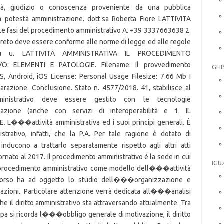
tà, giudizio o conoscenza proveniente da una pubblica
potestà amministrazione. dott.sa Roberta Fiore LATTIVITA
Le fasi del procedimento amministrativo A. +39 3337663638 2.
oncreto deve essere conforme alle norme di legge ed alle regole
 u u. LATTIVITA AMMINISTRATIVA IL PROCEDIMENTO
: ELEMENTI E PATOLOGIE. Filename: Il provvedimento
GHI
, Android, iOS License: Personal Usage Filesize: 7.66 Mb I
arazione. Conclusione. Stato n. 4577/2018. 41, stabilisce al
nistrativo deve essere gestito con le tecnologie
zione (anche con servizi di interoperabilità e 1. IL
�attività amministrativa ed i suoi principi generali. È
strativo, infatti, che la P.A. Per tale ragione è dotato di
 inducono a trattarlo separatamente rispetto agli altri atti
ornato al 2017. Il procedimento amministrativo è la sede in cui
IGU
1 Il procedimento amministrativo come modello dell���attività
 corso ha ad oggetto lo studio dell���organizzazione e
zioni.. Particolare attenzione verrà dedicata all���analisi
he il diritto amministrativo sta attraversando attualmente. Tra
ccupa si ricorda l���obbligo generale di motivazione, il diritto