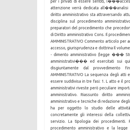
per i privati di essere sentiti, l���access
attenzione verrà dedicata all���analisi d
diritto amministrativo sta attraversando att
disciplina sul procedimento amministrativo
preparatori del procedimento che precedo
di Diritto amministrativo Cons. Il procedim
AMMINISTRATIVO Commento articolo per arti
accesso, giurisprudenza e dottrina Il volum
- dimento amministrativo (legge ��� Stud
amministrativi��� ed esercitati sui qui
disgiuntamente dal provvedimento fi
AMMINISTRATIVO La sequenza degli atti e d
essere suddivisa in tre fasi: 1. L atto e il
amministrativi riveste però peculiare impor
amministrativo. Riassunto diritto ammi
amministrativo e tecniche di redazione degl
ha per oggetto lo studio delle attivit
concretamente gli interessi della colletti
servizio. La tipologia dei procedimenti.
procedimento amministrativo e la legge