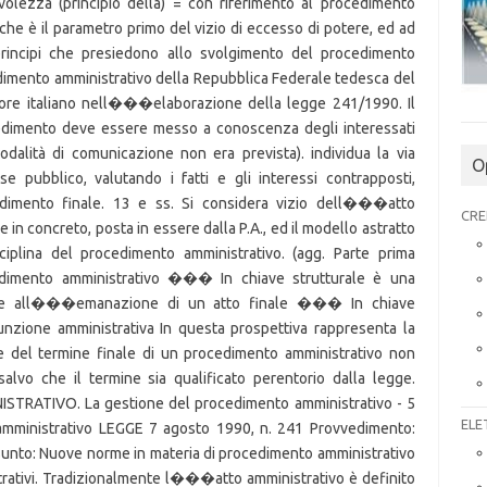
nevolezza (principio della) = con riferimento al procedimento
 che è il parametro primo del vizio di eccesso di potere, ed ad
rincipi che presiedono allo svolgimento del procedimento
cedimento amministrativo della Repubblica Federale tedesca del
latore italiano nell���elaborazione della legge 241/1990. Il
cedimento deve essere messo a conoscenza degli interessati
dalità di comunicazione non era prevista). individua la via
O
se pubblico, valutando i fatti e gli interessi contrapposti,
dimento finale. 13 e ss. Si considera vizio dell���atto
CRE
e in concreto, posta in essere dalla P.A., ed il modello astratto
ciplina del procedimento amministrativo. (agg. Parte prima
edimento amministrativo ��� In chiave strutturale è una
nate all���emanazione di un atto finale ��� In chiave
one amministrativa In questa prospettiva rappresenta la
el termine finale di un procedimento amministrativo non
- salvo che il termine sia qualificato perentorio dalla legge.
ATIVO. La gestione del procedimento amministrativo - 5
ELE
amministrativo LEGGE 7 agosto 1990, n. 241 Provvedimento:
unto: Nuove norme in materia di procedimento amministrativo
strativi. Tradizionalmente l���atto amministrativo è definito