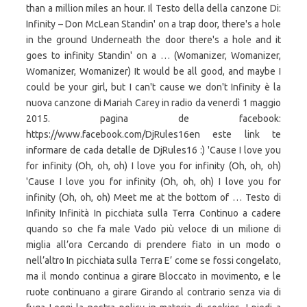
than a million miles an hour. Il Testo della della canzone Di:
Infinity – Don McLean Standin' on a trap door, there's a hole
in the ground Underneath the door there's a hole and it
goes to infinity Standin' on a … (Womanizer, Womanizer,
Womanizer, Womanizer) It would be all good, and maybe I
could be your girl, but I can't cause we don't Infinity è la
nuova canzone di Mariah Carey in radio da venerdì 1 maggio
2015. pagina de facebook:
https://www.facebook.com/DjRules16en este link te
informare de cada detalle de DjRules16 :) 'Cause I love you
for infinity (Oh, oh, oh) I love you for infinity (Oh, oh, oh)
'Cause I love you for infinity (Oh, oh, oh) I love you for
infinity (Oh, oh, oh) Meet me at the bottom of … Testo di
Infinity Infinità In picchiata sulla Terra Continuo a cadere
quando so che fa male Vado più veloce di un milione di
miglia all’ora Cercando di prendere fiato in un modo o
nell’altro In picchiata sulla Terra E’ come se fossi congelato,
ma il mondo continua a girare Bloccato in movimento, e le
ruote continuano a girare Girando al contrario senza via di