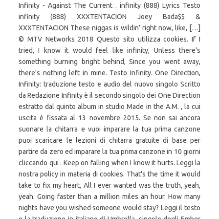
Infinity - Against The Current . infinity (888) Lyrics Testo
infinity (888) XXXTENTACION Joey Bada$$ &
XXXTENTACION These niggas is wildin’ right now, like, […]
© MTV Networks 2018 Questo sito utilizza cookies. If I
tried, I know it would feel like infinity, Unless there's
something burning bright behind, Since you went away,
there's nothing left in mine. Testo Infinity. One Direction,
Infinity: traduzione testo e audio del nuovo singolo Scritto
da Redazione Infinity è il secondo singolo dei One Direction
estratto dal quinto album in studio Made in the A.M. , la cui
uscita è fissata al 13 novembre 2015. Se non sai ancora
suonare la chitarra e vuoi imparare la tua prima canzone
puoi scaricare le lezioni di chitarra gratuite di base per
partire da zero ed imparare la tua prima canzone in 10 giorni
cliccando qui . Keep on falling when I know it hurts. Leggi la
nostra policy in materia di cookies. That's the time it would
take to fix my heart, All I ever wanted was the truth, yeah,
yeah. Going faster than a million miles an hour. How many
nights have you wished someone would stay? Leggi il testo