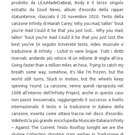
prodotto da LilJuMadeDaBeat, Body è il terzo singolo
estratto da Good News, album d’esordio della rapper
statunitense, rilasciato il 20 novembre 2020. Testo della
canzone Infinity di Mariah Carey: Why you mad, talkin' 'bout
you're mad Could it be that you just lost... Why you mad,
talkin' 'bout you're mad Could it be that you just lost the
best you've Di seguito troverete testo, video musicale e
traduzione di Infinity - Lickid in varie lingue. Tutti i diritti
riservati. andando più veloce di un milione di miglia all'ora.
Going faster than a million miles an hour, Trying to catch my
breath some way, somehow, It's like I'm frozen, but the
world still turns, Stuck in motion, but the wheels keep
spinning 'round. La canzone, venne quindi riproposta nel
2008 all’interno dell’Infinity Project; anche in questo caso
non passò inosservato, raggiungendo il successo a livello
internazionale. Il testo e la traduzione in italiano della
canzone, inserita come ottava traccia nel disco d’esordio.
Wikitesti la più grande enciclopedia Musicale Italiana Infinity
– Against The Current Testo: Rooftop tonight we are the
skyline Collecting shooting stars wishes in Traduzione di