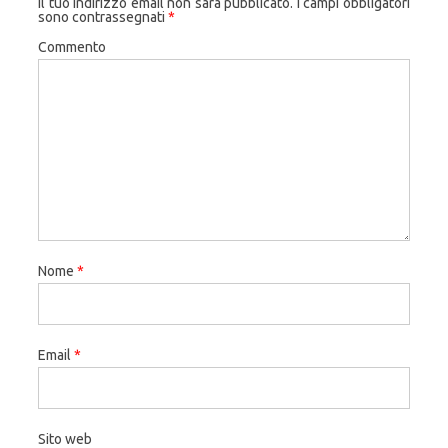
Il tuo indirizzo email non sarà pubblicato.
I campi obbligatori
sono contrassegnati
*
Commento
Nome
*
Email
*
Sito web