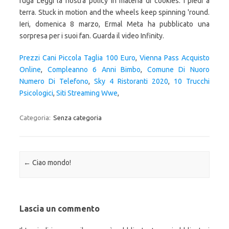
fuga Leggi la nostra policy in materia di cookies. I piedi a
terra. Stuck in motion and the wheels keep spinning 'round.
Ieri, domenica 8 marzo, Ermal Meta ha pubblicato una
sorpresa per i suoi fan. Guarda il video Infinity.
Prezzi Cani Piccola Taglia 100 Euro
,
Vienna Pass Acquisto
Online
,
Compleanno 6 Anni Bimbo
,
Comune Di Nuoro
Numero Di Telefono
,
Sky 4 Ristoranti 2020
,
10 Trucchi
Psicologici
,
Siti Streaming Wwe
,
Categoria:
Senza categoria
Navigazione articolo
←
Ciao mondo!
Lascia un commento