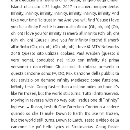
e la traduzione in italiano di Umbrella, singolo degli Ember
Island, rilasciato il 21 luglio 2017 in maniera indipendente.
Infinity, infinity, infinity, infinity, infinity, infinity, infinity And
take your time To trust in me And you will find 'Cause I love
you for infinity Perché ti amerò all'infinito (Oh, oh, oh) (Oh,
oh, oh) I love you for infinity Ti amerò all'infinito (Oh, oh, oh)
(Oh, oh, oh) 'Cause I love you for infinity Perché ti amerò
all'infinito (Oh, oh, oh) (Oh, oh, oh) I love © MTV Networks
2018 Questo sito utilizza cookies. Paul Walden (questo il
vero nome), conquistò nel 1989 con Infinity (la prima
versione) i dancefloor. Gli accordi di chitarra presenti in
questa canzone sono: FA, DO, RE-. Canzone della pubblicità
del servizio on demand Infinity Mediaset: come funziona.
Infinity testo. Going faster than a million miles an hour. It's
like I'm frozen, but the world still turns. Tutti i diritti riservati.
Moving in reverse with no way out. Traduzione di “Infinity”
Inglese → Russo, testi di One Direction Continuo a cadere
quando so che fa male. Down to Earth. It's like I'm frozen,
but the world still turns. Down to Earth. Testo e video della
canzone. Le più belle lyrics di Stratovarius. Going faster