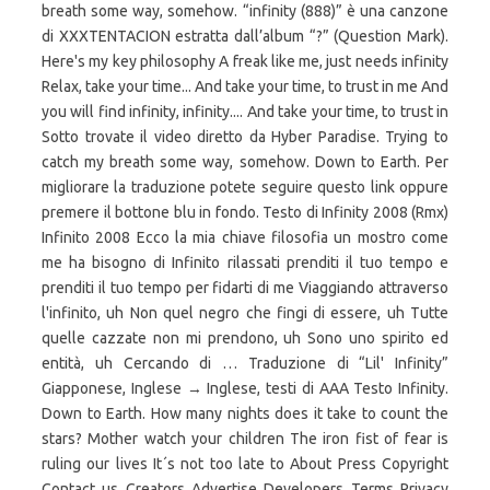
breath some way, somehow. “infinity (888)” è una canzone
di XXXTENTACION estratta dall’album “?” (Question Mark).
Here's my key philosophy A freak like me, just needs infinity
Relax, take your time... And take your time, to trust in me And
you will find infinity, infinity.... And take your time, to trust in
Sotto trovate il video diretto da Hyber Paradise. Trying to
catch my breath some way, somehow. Down to Earth. Per
migliorare la traduzione potete seguire questo link oppure
premere il bottone blu in fondo. Testo di Infinity 2008 (Rmx)
Infinito 2008 Ecco la mia chiave filosofia un mostro come
me ha bisogno di Infinito rilassati prenditi il tuo tempo e
prenditi il tuo tempo per fidarti di me Viaggiando attraverso
l'infinito, uh Non quel negro che fingi di essere, uh Tutte
quelle cazzate non mi prendono, uh Sono uno spirito ed
entità, uh Cercando di … Traduzione di “Lil' Infinity”
Giapponese, Inglese → Inglese, testi di AAA Testo Infinity.
Down to Earth. How many nights does it take to count the
stars? Mother watch your children The iron fist of fear is
ruling our lives It´s not too late to About Press Copyright
Contact us Creators Advertise Developers Terms Privacy