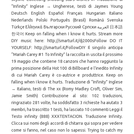
“Infinity” Inglese → Ungherese, testi di Jaymes Young
Deutsch English Español Français Hungarian Italiano
Nederlands Polski Português (Brasil) Română Svenska
Türkçe Ελληνικά Български Русский Српски العربية 日本語
한국어 Keep on falling when I know it hurts. Stream more
DIY music here: http://smarturl.it/dj2000sFollow DO IT
YOURSELF: http://smarturl.it/FollowDIY Il singolo anticipa
“Mariah Carey #1 To Infinity” la raccolta in uscita il prossimo
19 maggio che contiene 18 canzoni che hanno raggiunto la
prima posizione della Hot 100 di Billboard e l’inedito Infinity
di cui Mariah Carey è co-autrice e produttrice. Keep on
falling when I know it hurts. Traduzione di “Infinity” Inglese
→ Italiano, testi di The xx (Romy Madley Croft, Oliver Sim,
Jamie Smith) Contribuzione al sito: 102 traduzioni,
ringraziato 281 volte, ha soddisfatto 3 richieste ha aiutato 3
membri, ha trascritto 1 testi, ha lasciato 10 commenti Leggi il
Testo infinity (888) XXXTENTACION. Traduzione Infinity.
Clicca sui nomi degli accordi di chitarra qui sopra per vedere
come si fanno, nel caso non lo sapessi. Trying to catch my