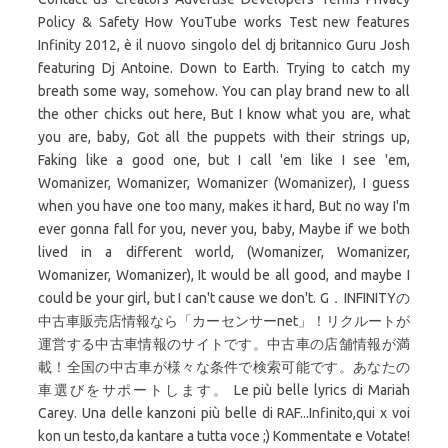
Policy & Safety How YouTube works Test new features
Infinity 2012, è il nuovo singolo del dj britannico Guru Josh
featuring Dj Antoine. Down to Earth. Trying to catch my
breath some way, somehow. You can play brand new to all
the other chicks out here, But I know what you are, what
you are, baby, Got all the puppets with their strings up,
Faking like a good one, but I call 'em like I see 'em,
Womanizer, Womanizer, Womanizer (Womanizer), I guess
when you have one too many, makes it hard, But no way I'm
ever gonna fall for you, never you, baby, Maybe if we both
lived in a different world, (Womanizer, Womanizer,
Womanizer, Womanizer), It would be all good, and maybe I
could be your girl, but I can't cause we don't. G．INFINITYの
中古車販売店情報なら「カーセンサーnet」！リクルートが
運営する中古車情報のサイトです。中古車の店舗情報が満
載！全国の中古車が様々な条件で検索可能です。あなたの
車選びをサポートします。 Le più belle lyrics di Mariah
Carey. Una delle kanzoni più belle di RAF...Infinito,qui x voi
kon un testo,da kantare a tutta voce ;) Kommentate e Votate!