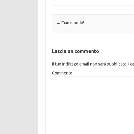
Navigazione articolo
←
Ciao mondo!
Lascia un commento
Il tuo indirizzo email non sarà pubblicato.
I c
Commento