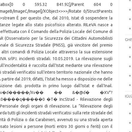
GHI
IGU