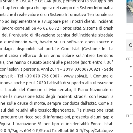
O
CRE
ELE