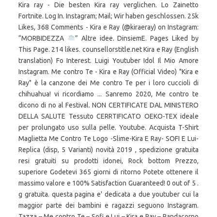
Kira ray - Die besten Kira ray verglichen. Lo Zainetto
Fortnite. Log In. Instagram; Mail; Wir haben geschlossen. 25k
Likes, 368 Comments - Kira e Ray (@kiraeray) on Instagram:
“MORBIDEZZA
” Altre idee. DinsiemE. Pages Liked by
This Page. 214 likes. counsellorstitle.net Kira e Ray (English
translation) Fo Interest. Luigi Youtuber Idol Il Mio Amore
Instagram. Me contro Te - Kira e Ray (Official Video) "Kira e
Ray" è la canzone dei Me contro Te per i loro cuccioli di
chihuahua! vi ricordiamo ... Sanremo 2020, Me contro te
dicono di no al Festival. NON CERTIFICATE DAL MINISTERO
DELLA SALUTE Tessuto CERRTIFICATO OEKO-TEX ideale
per prolungato uso sulla pelle. Youtube. Acquista T-Shirt
Maglietta Me Contro Te Logo -Slime-Kira E Ray- SOFI E Lui-
Replica (disp, 5 Varianti) novità 2019 , spedizione gratuita
resi gratuiti su prodotti idonei, Rock bottom Prezzo,
superiore Godetevi 365 giorni di ritorno Potete ottenere il
massimo valore e 100% Satisfaction Guaranteed! 0 out of 5 .
g gratuita. questa pagina e' dedicata a due youtuber cui la
maggior parte dei bambini e ragazzi seguono Instagram.
Tazza – Me contro Te – Sofi e Lui – Kira e Ray – Pandacorno