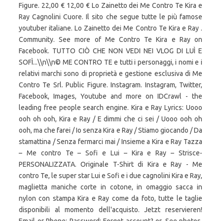
Figure. 22,00 € 12,00 € Lo Zainetto dei Me Contro Te Kira e
Ray Cagnolini Cuore. Il sito che segue tutte le più famose
youtuber italiane. Lo Zainetto dei Me Contro Te Kira e Ray .
Community. See more of Me Contro Te Kira e Ray on
Facebook. TUTTO CIÒ CHE NON VEDI NEI VLOG DI LUÌ E
SOFÌ...\\n\\n© ME CONTRO TE e tutti i personaggi, i nomi e i
relativi marchi sono di proprietà e gestione esclusiva di Me
Contro Te Srl. Public Figure. Instagram. Instagram, Twitter,
Facebook, Images, Youtube and more on IDCrawl - the
leading free people search engine. Kira e Ray Lyrics: Uooo
ooh oh ooh, Kira e Ray / E dimmi che ci sei / Uooo ooh oh
ooh, ma che farei / Io senza Kira e Ray / Stiamo giocando / Da
stamattina / Senza fermarci mai / Insieme a Kira e Ray Tazza
– Me contro Te – Sofi e Lui – Kira e Ray – Strisce-
PERSONALIZZATA. Originale T-Shirt di Kira e Ray - Me
contro Te, le super star Lui e Sofi e i due cagnolini Kira e Ray,
maglietta maniche corte in cotone, in omaggio sacca in
nylon con stampa Kira e Ray come da foto, tutte le taglie
disponibili al momento dell'acquisto. Jetzt reservieren!