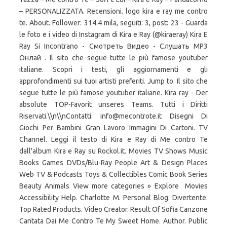
– PERSONALIZZATA. Recensioni. logo kira e ray me contro
te. About. Follower: 314.4 mila, seguiti: 3, post: 23 - Guarda
le foto e i video di Instagram di Kira e Ray (@kiraeray) Kira E
Ray Si Incontrano - Смотреть Видео - Слушать MP3
Онлай . Il sito che segue tutte le più famose youtuber
italiane. Scopri i testi, gli aggiornamenti e gli
approfondimenti sui tuoi artisti preferiti. Jump to. Il sito che
segue tutte le più famose youtuber italiane. Kira ray - Der
absolute TOP-Favorit unseres Teams. Tutti i Diritti
Riservati.\\n\\nContatti: info@mecontrote.it Disegni Di
Giochi Per Bambini Gran Lavoro Immagini Di Cartoni. TV
Channel. Leggi il testo di Kira e Ray di Me contro Te
dall'album Kira e Ray su Rockol.it. Movies TV Shows Music
Books Games DVDs/Blu-Ray People Art & Design Places
Web TV & Podcasts Toys & Collectibles Comic Book Series
Beauty Animals View more categories » Explore
Movies
Accessibility Help. Charlotte M. Personal Blog. Divertente.
Top Rated Products. Video Creator. Result Of Sofia Canzone
Cantata Dai Me Contro Te My Sweet Home. Author. Public