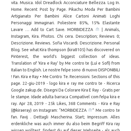
vita. Musica. Idol Dreadlock Acconciature Bellezza. Log In.
Home. Recent Post by Page. Pikachu Moda Per Bambini
Artigianato Per Bambini Alice Cartoni Animati Loghi
Personaggi Immaginari. Poliestere 85%, 15% Elastante
Lavare … Add to Cart Save. MORBIDEZZA
| Animals,
Instagram, Kira. Photos. Chi cera. Description; Reviews 0;
Descrizione. Reviews. Sofia Viscardi. Descrizione. Personal
Blog. See what Kira thompson (kira8105) has discovered on
Pinterest, the world's biggest collection of ideas.
Translation of 'Kira e Ray' by Me contro te (Luì e Sofì) from
Italian to English. Le nostre felpe sono di nuovo DISPONIBILI
! Fan. Kira e Ray • Me Contro Te. Recensioni. Sections of this
page. 22-giu-2019 - logo kira e ray me contro te - Ricerca
Google zakup.de. Disegni Da Colorare Kira E Ray - Gratis per
le stampe. Idade adulta barraca Compatível com felpa kira e
ray. Apr 28, 2019 - 25k Likes, 368 Comments - Kira e Ray
(@kiraeray) on Instagram: “MORBIDEZZA
” Me contro te
fan. Favij . Dettagli Mascherina. Start; Impressum. Alles
erdenkliche was auch immer du also beim Begriff Kira ray
wissen wolltest, findest du auf dieser Webseite - als auch