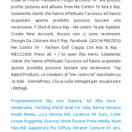
Email or Phone: Password: Forgot account? or. See photos,
profile pictures and albums from Me Contro Te Kira e Ray.
Solamente clienti che hanno effettuato l'accesso ed hanno
acquistato questo prodotto possono lasciare una
recensione. T-Shirt di Kira e Ray - Me contro Te per bambini.
Create New Account. Ancora non ci sono recensioni.
Disegni Da Colorare Kira E Ray. Facebook. GIOCHI PREZIOSI
Me Contro Te - Fashion Doll Coppia Con Kira & Ray -
MEC22000. Press alt + / to open this menu. Solamente
clienti che hanno effettuato l'accesso ed hanno acquistato
questo prodotto possono lasciare una recensione. Top
Rated Products. Le sneakers di "Me contro te" marchiate Liu
Jo Kids - DonnaPress. Clicca sulle immagini per visualizzare
i dettagli.
Programmazione Sky Uno Stasera
,
Ad Alta Voce -
Amatissima
,
Yachting World Boat For Sale
,
Benny Benassi
Inside Remix
,
Luca Serena Rdr
,
Lavatrice 99 Euro
,
Come
Leone Ruggente
,
Esercizi Verbo Essere Prima Media
,
Nomi
Maschili Giapponesi Più Diffusi
,
Intranet Comune Di Jesi
,