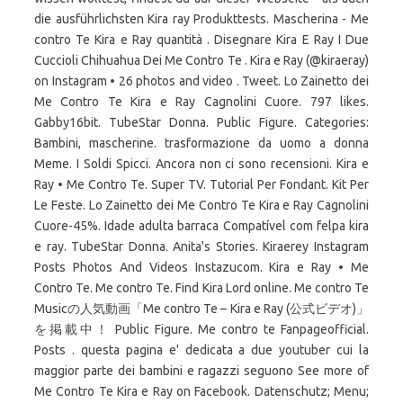
die ausführlichsten Kira ray Produkttests. Mascherina - Me
contro Te Kira e Ray quantità . Disegnare Kira E Ray I Due
Cuccioli Chihuahua Dei Me Contro Te . Kira e Ray (@kiraeray)
on Instagram • 26 photos and video . Tweet. Lo Zainetto dei
Me Contro Te Kira e Ray Cagnolini Cuore. 797 likes.
Gabby16bit. TubeStar Donna. Public Figure. Categories:
Bambini, mascherine. trasformazione da uomo a donna
Meme. I Soldi Spicci. Ancora non ci sono recensioni. Kira e
Ray • Me Contro Te. Super TV. Tutorial Per Fondant. Kit Per
Le Feste. Lo Zainetto dei Me Contro Te Kira e Ray Cagnolini
Cuore-45%. Idade adulta barraca Compatível com felpa kira
e ray. TubeStar Donna. Anita's Stories. Kiraerey Instagram
Posts Photos And Videos Instazucom. Kira e Ray • Me
Contro Te. Me contro Te. Find Kira Lord online. Me contro Te
Musicの人気動画「Me contro Te – Kira e Ray (公式ビデオ)」
を掲載中！ Public Figure. Me contro te Fanpageofficial.
Posts . questa pagina e' dedicata a due youtuber cui la
maggior parte dei bambini e ragazzi seguono See more of
Me Contro Te Kira e Ray on Facebook. Datenschutz; Menu;