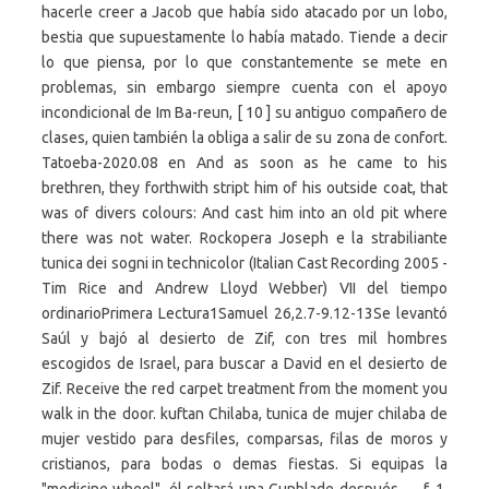
hacerle creer a Jacob que había sido atacado por un lobo,
bestia que supuestamente lo había matado. Tiende a decir
lo que piensa, por lo que constantemente se mete en
problemas, sin embargo siempre cuenta con el apoyo
incondicional de Im Ba-reun, [ 10 ] su antiguo compañero de
clases, quien también la obliga a salir de su zona de confort.
Tatoeba-2020.08 en And as soon as he came to his
brethren, they forthwith stript him of his outside coat, that
was of divers colours: And cast him into an old pit where
there was not water. Rockopera Joseph e la strabiliante
tunica dei sogni in technicolor (Italian Cast Recording 2005 -
Tim Rice and Andrew Lloyd Webber) VII del tiempo
ordinarioPrimera Lectura1Samuel 26,2.7-9.12-13Se levantó
Saúl y bajó al desierto de Zif, con tres mil hombres
escogidos de Israel, para buscar a David en el desierto de
Zif. Receive the red carpet treatment from the moment you
walk in the door. kuftan Chilaba, tunica de mujer chilaba de
mujer vestido para desfiles, comparsas, filas de moros y
cristianos, para bodas o demas fiestas. Si equipas la