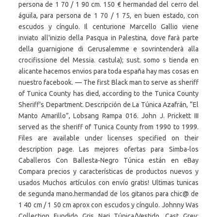
persona de 1 70 / 1 90 cm. 150 € hermandad del cerro del
águila, para persona de 1 70 / 1 75, en buen estado, con
escudos y cíngulo. Il centurione Marcello Gallio viene
inviato all'inizio della Pasqua in Palestina, dove farà parte
della guarnigione di Gerusalemme e sovrintenderà alla
crocifissione del Messia. castula); sust. somo s tienda en
alicante hacemos envios para toda españa hay mas cosas en
nuestro facebook. — The first Black man to serve as sheriff
of Tunica County has died, according to the Tunica County
Sheriff’s Department. Descripción de La Túnica Azafrán, “El
Manto Amarillo”, Lobsang Rampa 016. John J. Prickett III
served as the sheriff of Tunica County from 1990 to 1999.
Files are available under licenses specified on their
description page. Las mejores ofertas para Simba-los
Caballeros Con Ballesta-Negro Túnica están en eBay
Compara precios y características de productos nuevos y
usados Muchos artículos con envío gratis! Ultimas tunicas
de segunda mano.hermandad de los gitanos para chic@ de
1 40 cm / 1 50 cm aprox con escudos y cíngulo. Johnny Was
Collection Fundido Gris Nari Túnica/Vestido, Cast Grey: