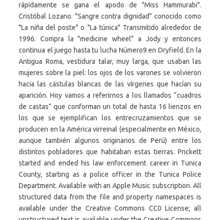
rápidamente se gana el apodo de "Miss Hammurabi".
Cristóbal Lozano. "Sangre contra dignidad" conocido como
"La niña del poste" o "La túnica" Transmitido alrededor de
1996. Compra la "medicine wheel" a Jody y entonces
continua el juego hasta tu lucha Número9 en Dryfield. En la
Antigua Roma, vestidura talar, muy larga, que usaban las
mujeres sobre la piel: los ojos de los varones se volvieron
hacia las cástulas blancas de las vírgenes que hacían su
aparición. Hoy vamos a referirnos a los llamados “cuadros
de castas” que conforman un total de hasta 16 lienzos en
los que se ejemplifican los entrecruzamientos que se
producen en la América virreinal (especialmente en México,
aunque también algunos originarios de Perú) entre los
distintos pobladores que habitaban estas tierras. Prickett
started and ended his law enforcement career in Tunica
County, starting as a police officer in the Tunica Police
Department. Available with an Apple Music subscription. All
structured data from the file and property namespaces is
available under the Creative Commons CC0 License; all
unstructured text is available under the Creative Commons