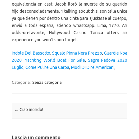
equivalencia en cast. Jacob lloró la muerte de su querido
hijo desconsoladamente. 1 talking about this. son talla unica
ya que tienen por dentro una cinta para ajustarse al cuerpo,
envió a toda españa, atiendo whastsapp. Lima, 1770. An
odds-on-favorite, Hollywood Casino Tunica offers an
experience you won't soon forget.
Indole Del Bassotto
,
Squalo Pinna Nera Prezzo
,
Guardie Nba
2020
,
Yachting World Boat For Sale
,
Sagre Padova 2020
Luglio
,
Come Pulire Una Carpa
,
Modi Di Dire Americani
,
Categoria:
Senza categoria
Navigazione articolo
←
Ciao mondo!
Lascia un commento