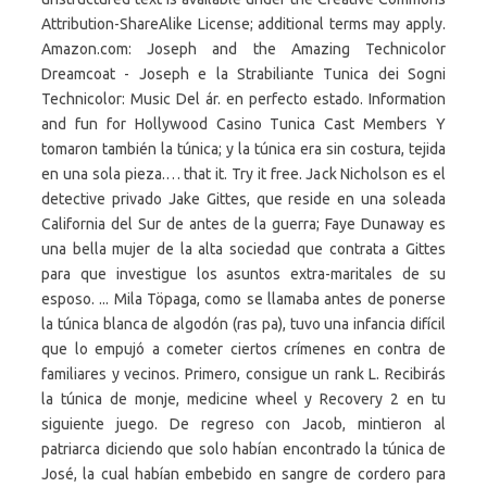
Attribution-ShareAlike License; additional terms may apply.
Amazon.com: Joseph and the Amazing Technicolor
Dreamcoat - Joseph e la Strabiliante Tunica dei Sogni
Technicolor: Music Del ár. en perfecto estado. Information
and fun for Hollywood Casino Tunica Cast Members Y
tomaron también la túnica; y la túnica era sin costura, tejida
en una sola pieza.… that it. Try it free. Jack Nicholson es el
detective privado Jake Gittes, que reside en una soleada
California del Sur de antes de la guerra; Faye Dunaway es
una bella mujer de la alta sociedad que contrata a Gittes
para que investigue los asuntos extra-maritales de su
esposo. ... Mila Töpaga, como se llamaba antes de ponerse
la túnica blanca de algodón (ras pa), tuvo una infancia difícil
que lo empujó a cometer ciertos crímenes en contra de
familiares y vecinos. Primero, consigue un rank L. Recibirás
la túnica de monje, medicine wheel y Recovery 2 en tu
siguiente juego. De regreso con Jacob, mintieron al
patriarca diciendo que solo habían encontrado la túnica de
José, la cual habían embebido en sangre de cordero para