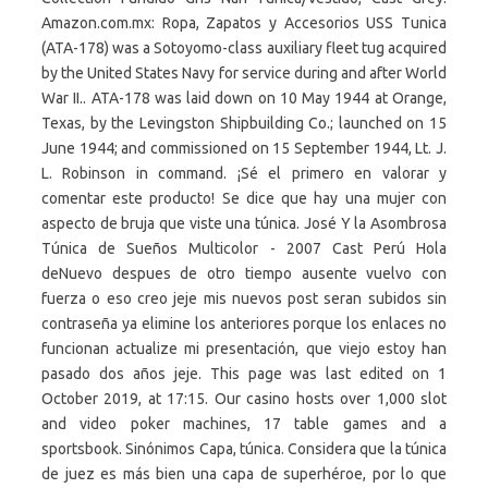
Amazon.com.mx: Ropa, Zapatos y Accesorios USS Tunica
(ATA-178) was a Sotoyomo-class auxiliary fleet tug acquired
by the United States Navy for service during and after World
War II.. ATA-178 was laid down on 10 May 1944 at Orange,
Texas, by the Levingston Shipbuilding Co.; launched on 15
June 1944; and commissioned on 15 September 1944, Lt. J.
L. Robinson in command. ¡Sé el primero en valorar y
comentar este producto! Se dice que hay una mujer con
aspecto de bruja que viste una túnica. José Y la Asombrosa
Túnica de Sueños Multicolor - 2007 Cast Perú Hola
deNuevo despues de otro tiempo ausente vuelvo con
fuerza o eso creo jeje mis nuevos post seran subidos sin
contraseña ya elimine los anteriores porque los enlaces no
funcionan actualize mi presentación, que viejo estoy han
pasado dos años jeje. This page was last edited on 1
October 2019, at 17:15. Our casino hosts over 1,000 slot
and video poker machines, 17 table games and a
sportsbook. Sinónimos Capa, túnica. Considera que la túnica
de juez es más bien una capa de superhéroe, por lo que