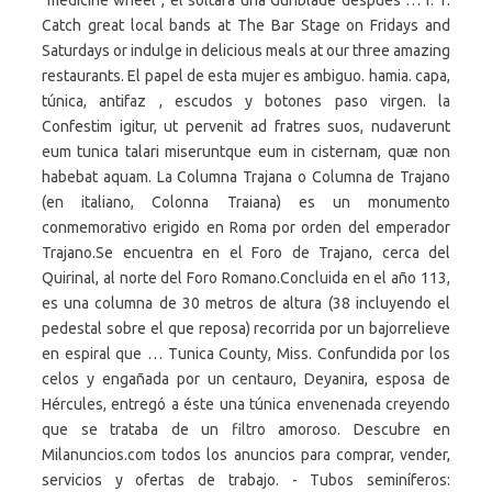
"medicine wheel", él soltará una Gunblade después … f. 1.
Catch great local bands at The Bar Stage on Fridays and
Saturdays or indulge in delicious meals at our three amazing
restaurants. El papel de esta mujer es ambiguo. hamia. capa,
túnica, antifaz , escudos y botones paso virgen. la
Confestim igitur, ut pervenit ad fratres suos, nudaverunt
eum tunica talari miseruntque eum in cisternam, quæ non
habebat aquam. La Columna Trajana o Columna de Trajano
(en italiano, Colonna Traiana) es un monumento
conmemorativo erigido en Roma por orden del emperador
Trajano.Se encuentra en el Foro de Trajano, cerca del
Quirinal, al norte del Foro Romano.Concluida en el año 113,
es una columna de 30 metros de altura (38 incluyendo el
pedestal sobre el que reposa) recorrida por un bajorrelieve
en espiral que … Tunica County, Miss. Confundida por los
celos y engañada por un centauro, Deyanira, esposa de
Hércules, entregó a éste una túnica envenenada creyendo
que se trataba de un filtro amoroso. Descubre en
Milanuncios.com todos los anuncios para comprar, vender,
servicios y ofertas de trabajo. - Tubos seminíferos: