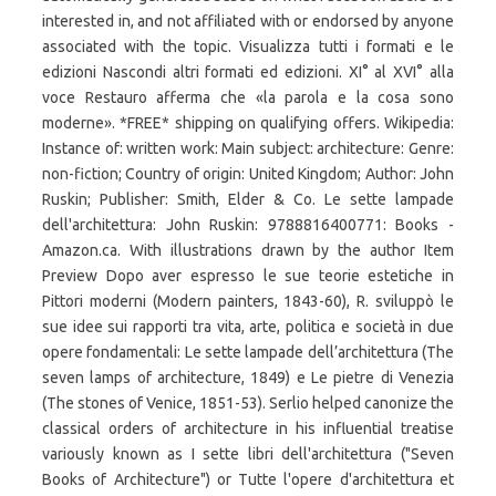
interested in, and not affiliated with or endorsed by anyone
associated with the topic. Visualizza tutti i formati e le
edizioni Nascondi altri formati ed edizioni. XI° al XVI° alla
voce Restauro afferma che «la parola e la cosa sono
moderne». *FREE* shipping on qualifying offers. Wikipedia:
Instance of: written work: Main subject: architecture: Genre:
non-fiction; Country of origin: United Kingdom; Author: John
Ruskin; Publisher: Smith, Elder & Co. Le sette lampade
dell'architettura: John Ruskin: 9788816400771: Books -
Amazon.ca. With illustrations drawn by the author Item
Preview Dopo aver espresso le sue teorie estetiche in
Pittori moderni (Modern painters, 1843-60), R. sviluppò le
sue idee sui rapporti tra vita, arte, politica e società in due
opere fondamentali: Le sette lampade dell’architettura (The
seven lamps of architecture, 1849) e Le pietre di Venezia
(The stones of Venice, 1851-53). Serlio helped canonize the
classical orders of architecture in his influential treatise
variously known as I sette libri dell'architettura ("Seven
Books of Architecture") or Tutte l'opere d'architettura et