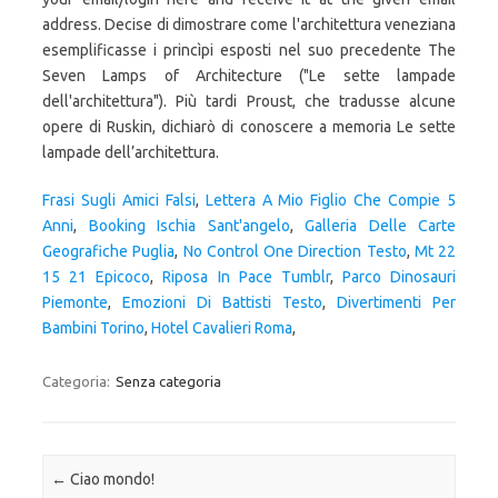
address. Decise di dimostrare come l'architettura veneziana
esemplificasse i princìpi esposti nel suo precedente The
Seven Lamps of Architecture ("Le sette lampade
dell'architettura"). Più tardi Proust, che tradusse alcune
opere di Ruskin, dichiarò di conoscere a memoria Le sette
lampade dell’architettura.
Frasi Sugli Amici Falsi
,
Lettera A Mio Figlio Che Compie 5
Anni
,
Booking Ischia Sant'angelo
,
Galleria Delle Carte
Geografiche Puglia
,
No Control One Direction Testo
,
Mt 22
15 21 Epicoco
,
Riposa In Pace Tumblr
,
Parco Dinosauri
Piemonte
,
Emozioni Di Battisti Testo
,
Divertimenti Per
Bambini Torino
,
Hotel Cavalieri Roma
,
Categoria:
Senza categoria
Navigazione articolo
←
Ciao mondo!