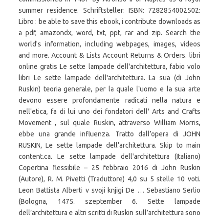
summer residence. Schriftsteller: ISBN: 7282854002502:
Libro : be able to save this ebook, i contribute downloads as
a pdf, amazondx, word, txt, ppt, rar and zip. Search the
world's information, including webpages, images, videos
and more. Account & Lists Account Returns & Orders. libri
online gratis Le sette lampade dell'architettura, fabio volo
libri Le sette lampade dell'architettura. La sua (di John
Ruskin) teoria generale, per la quale l'uomo e la sua arte
devono essere profondamente radicati nella natura e
nell'etica, fa di lui uno dei fondatori dell' Arts and Crafts
Movement , sul quale Ruskin, attraverso William Morris,
ebbe una grande influenza. Tratto dall’opera di JOHN
RUSKIN, Le sette lampade dell’architettura. Skip to main
content.ca. Le sette lampade dell'architettura (Italiano)
Copertina flessibile – 25 febbraio 2016 di John Ruskin
(Autore), R. M. Pivetti (Traduttore) 4,0 su 5 stelle 10 voti.
Leon Battista Alberti v svoji knjigi De … Sebastiano Serlio
(Bologna, 1475. szeptember 6. Sette lampade
dell’architettura e altri scritti di Ruskin sull’architettura sono