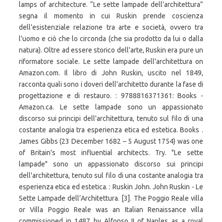
lamps of architecture. “Le sette lampade dell’architettura”
segna il momento in cui Ruskin prende coscienza
dell’esistenziale relazione tra arte e società, ovvero tra
l’uomo e ciò che lo circonda (che sia prodotto da lui o dalla
natura). Oltre ad essere storico dell'arte, Ruskin era pure un
riformatore sociale. Le sette lampade dell'architettura on
Amazon.com. Il libro di John Ruskin, uscito nel 1849,
racconta quali sono i doveri dell'architetto durante la fase di
progettazione e di restauro. : 9788816371361: Books -
Amazon.ca. Le sette lampade sono un appassionato
discorso sui principi dell'architettura, tenuto sul filo di una
costante analogia tra esperienza etica ed estetica. Books .
James Gibbs (23 December 1682 – 5 August 1754) was one
of Britain's most influential architects. Try. "Le sette
lampade" sono un appassionato discorso sui principi
dell'architettura, tenuto sul filo di una costante analogia tra
esperienza etica ed estetica. : Ruskin John. John Ruskin - Le
Sette Lampade dell’Architettura. [3]. The Poggio Reale villa
or Villa Poggio Reale was an Italian Renaissance villa
commissioned in 1487 by Alfonso II of Naples as a royal