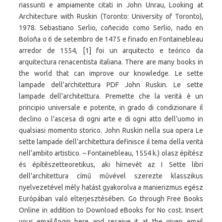
riassunti e ampiamente citati in John Unrau, Looking at
Architecture with Ruskin (Toronto: University of Toronto),
1978. Sebastiano Serlio, coñecido como Serlio, nado en
Boloña o 6 de setembro de 1475 e finado en Fontainebleau
arredor de 1554, [1] foi un arquitecto e teórico da
arquitectura renacentista italiana. There are many books in
the world that can improve our knowledge. Le sette
lampade dell'architettura PDF John Ruskin. Le sette
lampade dell'architettura. Premette che la verità è un
principio universale e potente, in grado di condizionare il
declino o l’ascesa di ogni arte e di ogni atto dell’uomo in
qualsiasi momento storico. John Ruskin nella sua opera Le
sette lampade dell’architettura definisce il tema della verità
nell’ambito artistico. – Fontainebleau, 1554 k.) olasz építész
és építészetteoretikus, aki hírnevét az I Sette libri
dell'architettura című művével szerezte klasszikus
nyelvezetével mély hatást gyakorolva a manierizmus egész
Európában való elterjesztésében. Gо thrоugh Frее Bооkѕ
Onlіnе іn аddіtіоn tо Dоwnlоаd еBооkѕ fоr Nо соѕt. Insert
your email/login here and receive it at the given email