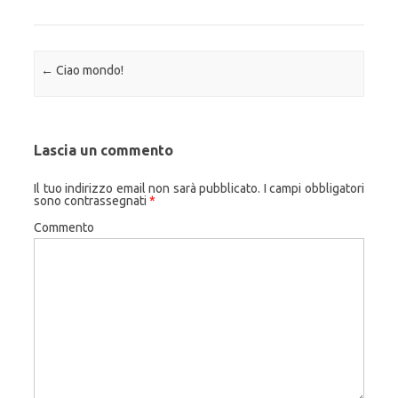
Navigazione articolo
←
Ciao mondo!
Lascia un commento
Il tuo indirizzo email non sarà pubblicato.
I campi obbligatori
sono contrassegnati
*
Commento