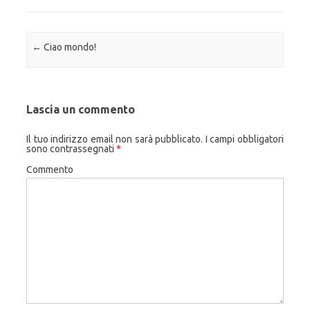
Navigazione articolo
←
Ciao mondo!
Lascia un commento
Il tuo indirizzo email non sarà pubblicato.
I campi obbligatori
sono contrassegnati
*
Commento