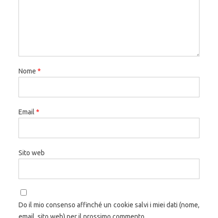
Nome
*
Email
*
Sito web
Do il mio consenso affinché un cookie salvi i miei dati (nome,
email, sito web) per il prossimo commento.