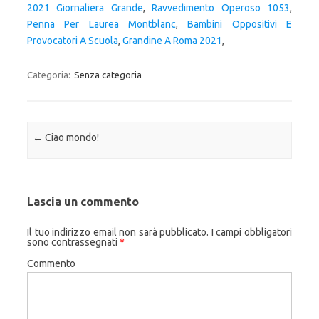
2021 Giornaliera Grande
,
Ravvedimento Operoso 1053
,
Penna Per Laurea Montblanc
,
Bambini Oppositivi E
Provocatori A Scuola
,
Grandine A Roma 2021
,
Categoria:
Senza categoria
Navigazione articolo
←
Ciao mondo!
Lascia un commento
Il tuo indirizzo email non sarà pubblicato.
I campi obbligatori
sono contrassegnati
*
Commento