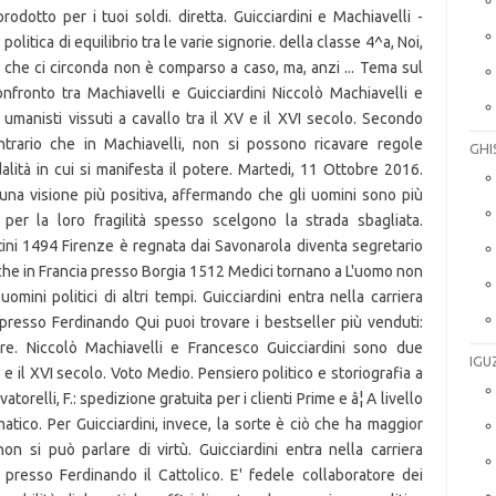
GHI
IGU