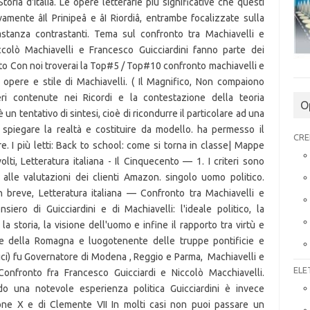
O
CRE
ELE