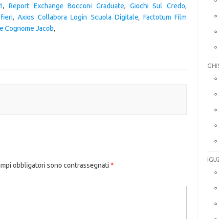
1
,
Report Exchange Bocconi Graduate
,
Giochi Sul Credo
,
fieri
,
Axios Collabora Login Scuola Digitale
,
Factotum Film
ne Cognome Jacob
,
GHI
IGU
ampi obbligatori sono contrassegnati
*