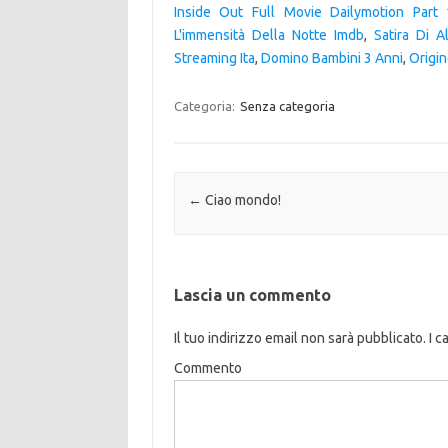
Inside Out Full Movie Dailymotion Part 
L'immensità Della Notte Imdb
,
Satira Di Al
Streaming Ita
,
Domino Bambini 3 Anni
,
Origi
Categoria:
Senza categoria
Navigazione articolo
←
Ciao mondo!
Lascia un commento
Il tuo indirizzo email non sarà pubblicato.
I c
Commento