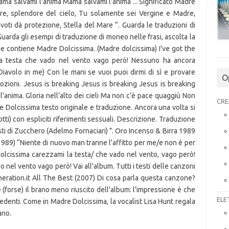
ama salvami l'anima Mama salvami l'anima ... Significato Madre
iore, splendore del cielo, Tu solamente sei Vergine e Madre,
evoti dà protezione, Stella del Mare “. Guarda le traduzioni di
uarda gli esempi di traduzione di moneo nelle frasi, ascolta la
e contiene Madre Dolcissima. (Madre dolcissima) I’ve got the
la testa che vado nel vento vago però! Nessuno ha ancora
(Diavolo in me) Con le mani se vuoi puoi dirmi di sì e provare
O
mozioni. Jesus is breaking Jesus is breaking Jesus is breaking
'anima. Gloria nell’alto dei cieli Ma non c’è pace quaggiù Non
CRE
e Dolcissima testo originale e traduzione. Ancora una volta si
tti) con espliciti riferimenti sessuali. Descrizione. Traduzione
sti di Zucchero (Adelmo Fornaciari) ". Oro Incenso & Birra 1989
1989) “Niente di nuovo man tranne l'affitto per me/e non è per
olcissima carezzami la testa/ che vado nel vento, vago però!
nel vento vago però! Vai all'album. Tutti i testi delle canzoni
eneration.it All The Best (2007) Di cosa parla questa canzone?
 è (forse) il brano meno riuscito dell'album: l'impressione è che
ELE
cedenti. Come in Madre Dolcissima, la vocalist Lisa Hunt regala
ano.