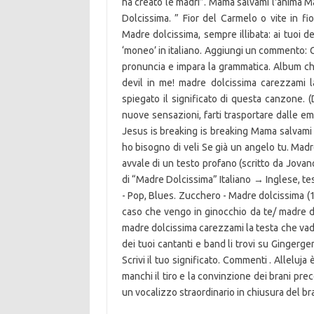
ha creato le madri”. Mama salvami l'anima M
Dolcissima. ” Fior del Carmelo o vite in f
Madre dolcissima, sempre illibata: ai tuoi d
‘moneo’ in italiano. Aggiungi un commento: G
pronuncia e impara la grammatica. Album ch
devil in me! madre dolcissima carezzami 
spiegato il significato di questa canzone. 
nuove sensazioni, farti trasportare dalle e
Jesus is breaking is breaking Mama salvami l
ho bisogno di veli Se già un angelo tu. Madr
avvale di un testo profano (scritto da Jovano
di “Madre Dolcissima” Italiano → Inglese, te
- Pop, Blues. Zucchero - Madre dolcissima (
caso che vengo in ginocchio da te/ madre d
madre dolcissima carezzami la testa che vado 
dei tuoi cantanti e band li trovi su Gingerg
Scrivi il tuo significato. Commenti . Alleluja
manchi il tiro e la convinzione dei brani pre
un vocalizzo straordinario in chiusura del br