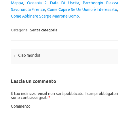
Mappa
,
Oceania 2 Data Di Uscita
,
Parcheggio Piazza
Savonarola Firenze
,
Come Capire Se Un Uomo è Interessato
,
Come Abbinare Scarpe Marrone Uomo
,
Categoria:
Senza categoria
Navigazione articolo
←
Ciao mondo!
Lascia un commento
Il tuo indirizzo email non sarà pubblicato.
I campi obbligatori
sono contrassegnati
*
Commento