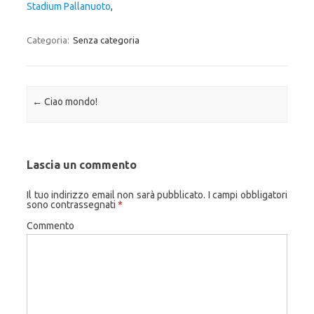
Stadium Pallanuoto
,
Categoria:
Senza categoria
Navigazione articolo
←
Ciao mondo!
Lascia un commento
Il tuo indirizzo email non sarà pubblicato.
I campi obbligatori
sono contrassegnati
*
Commento