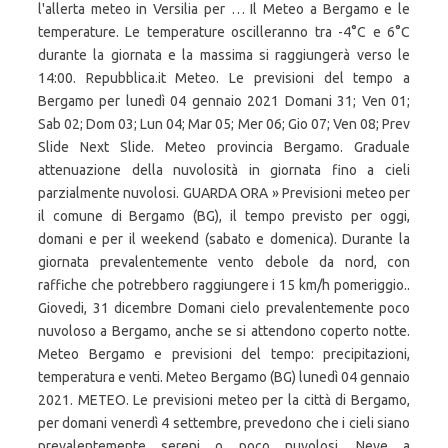
l'allerta meteo in Versilia per … Il Meteo a Bergamo e le
temperature. Le temperature oscilleranno tra -4°C e 6°C
durante la giornata e la massima si raggiungerà verso le
14:00. Repubblica.it Meteo. Le previsioni del tempo a
Bergamo per lunedì 04 gennaio 2021 Domani 31; Ven 01;
Sab 02; Dom 03; Lun 04; Mar 05; Mer 06; Gio 07; Ven 08; Prev
Slide Next Slide. Meteo provincia Bergamo. Graduale
attenuazione della nuvolosità in giornata fino a cieli
parzialmente nuvolosi. GUARDA ORA » Previsioni meteo per
il comune di Bergamo (BG), il tempo previsto per oggi,
domani e per il weekend (sabato e domenica). Durante la
giornata prevalentemente vento debole da nord, con
raffiche che potrebbero raggiungere i 15 km/h pomeriggio..
Giovedi, 31 dicembre Domani cielo prevalentemente poco
nuvoloso a Bergamo, anche se si attendono coperto notte.
Meteo Bergamo e previsioni del tempo: precipitazioni,
temperatura e venti. Meteo Bergamo (BG) lunedì 04 gennaio
2021. METEO. Le previsioni meteo per la città di Bergamo,
per domani venerdì 4 settembre, prevedono che i cieli siano
prevalentemente sereni o poco nuvolosi. Neve a