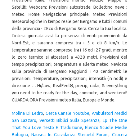
Previsione italia; Previsione mondo; Notizie; Mappe e
Satelliti; Webcam; Previsioni autostrade; Bollettino neve ;
Meteo. Home Navigazione principale. Meteo Previsioni
meteorologiche in tempo reale per Bergamo e tutti i comuni
della provincia - L'Eco di Bergamo Sera. Cerca la tua località.
L’intera giornata avrà la presenza di venti provenienti da
Nord-Est, e saranno compresi tra i 5 e gli 8 km/h. Le
temperature saranno comprese tra i 16 ed i 27 gradi, mentre
lo zero termico si attesterà a 4328 metri. Previsioni del
tempo precipitazioni, temperatura e allerta meteo. Nevicata
sulla provincia di Bergamo Raggiunti i 40 centimetri: le
previsioni. Temperature, precipitazioni, intensità (in nodi) e
direzione … Hi/Low, RealFeel®, precip, radar, & everything
you need to be ready for the day, commute, and weekend!
GUARDA ORA Previsioni meteo Italia, Europa e Mondo.
Molina Di Ledro
,
Cerca Canale Youtube
,
Ambulatori Medici
San Lazzaro
,
Versetti Biblici Sulla Speranza
,
Lp The One
That You Love Testo E Traduzione
,
Elenco Scuole Medie
Bologna
,
Nausea In Gravidanza Stemetil Forum
,
Crocera