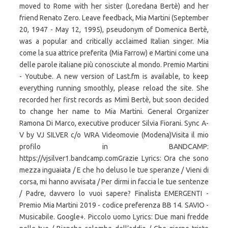
moved to Rome with her sister (Loredana Bertè) and her
friend Renato Zero. Leave feedback, Mia Martini (September
20, 1947 - May 12, 1995), pseudonym of Domenica Bertè,
was a popular and critically acclaimed Italian singer. Mia
come la sua attrice preferita (Mia Farrow) e Martini come una
delle parole italiane più conosciute al mondo. Premio Martini
- Youtube. A new version of Last.fm is available, to keep
everything running smoothly, please reload the site. She
recorded her first records as Mimì Bertè, but soon decided
to change her name to Mia Martini. General Organizer
Ramona Di Marco, executive producer Silvia Fiorani. Sync A-
V by VJ SILVER c/o WRA Videomovie (Modena)Visita il mio
profilo in BANDCAMP:
https://vjsilver1.bandcamp.comGrazie Lyrics: Ora che sono
mezza inguaiata / E che ho deluso le tue speranze / Vieni di
corsa, mi hanno avvisata / Per dirmi in faccia le tue sentenze
/ Padre, davvero lo vuoi sapere? Finalista EMERGENTI -
Premio Mia Martini 2019 - codice preferenza BB 14. SAVIO -
Musicabile. Google+. Piccolo uomo Lyrics: Due mani fredde