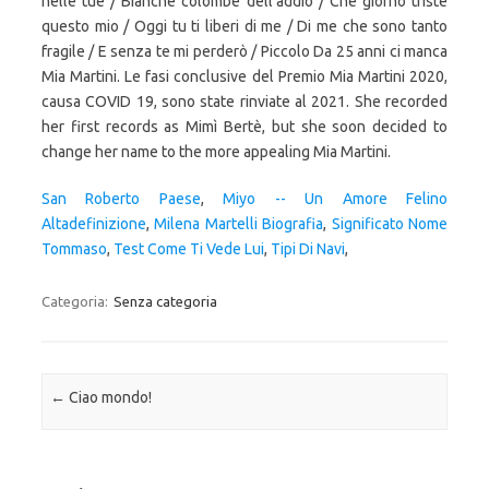
nelle tue / Bianche colombe dell’addio / Che giorno triste
questo mio / Oggi tu ti liberi di me / Di me che sono tanto
fragile / E senza te mi perderò / Piccolo Da 25 anni ci manca
Mia Martini. Le fasi conclusive del Premio Mia Martini 2020,
causa COVID 19, sono state rinviate al 2021. She recorded
her first records as Mimì Bertè, but she soon decided to
change her name to the more appealing Mia Martini.
San Roberto Paese
,
Miyo -- Un Amore Felino
Altadefinizione
,
Milena Martelli Biografia
,
Significato Nome
Tommaso
,
Test Come Ti Vede Lui
,
Tipi Di Navi
,
Categoria:
Senza categoria
Navigazione articolo
←
Ciao mondo!