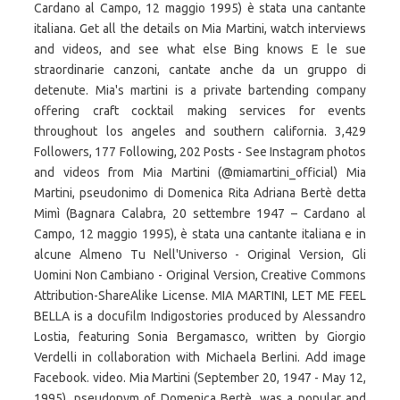
Cardano al Campo, 12 maggio 1995) è stata una cantante
italiana. Get all the details on Mia Martini, watch interviews
and videos, and see what else Bing knows E le sue
straordinarie canzoni, cantate anche da un gruppo di
detenute. Mia's martini is a private bartending company
offering craft cocktail making services for events
throughout los angeles and southern california. 3,429
Followers, 177 Following, 202 Posts - See Instagram photos
and videos from Mia Martini (@miamartini_official) Mia
Martini, pseudonimo di Domenica Rita Adriana Bertè detta
Mimì (Bagnara Calabra, 20 settembre 1947 – Cardano al
Campo, 12 maggio 1995), è stata una cantante italiana e in
alcune Almeno Tu Nell'Universo - Original Version, Gli
Uomini Non Cambiano - Original Version, Creative Commons
Attribution-ShareAlike License. MIA MARTINI, LET ME FEEL
BELLA is a docufilm Indigostories produced by Alessandro
Lostia, featuring Sonia Bergamasco, written by Giorgio
Verdelli in collaboration with Michaela Berlini. Add image
Facebook. video. Mia Martini (September 20, 1947 - May 12,
1995), pseudonym of Domenica Bertè, was a popular and