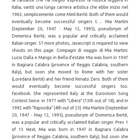
la cantante che ha meglio espresso la musica leggera in
Italia, vantò una lunga carriera artistica che ebbe inizio nel
1963, semplicemente come Mimì Berté. Both of them would
eventually become successful singers t…. Mia Martini
(September 20, 1947 - May 12, 1995), pseudonym of
Domenica Bertè, was a popular and critically acclaimed
Italian singer. 57 more photos, Javascript is required to view
shouts on this page. Compagni di viaggio di Mia Martini:
Lucio Dalla e Mango in Bella d'estate Mia was born in 1947
in Bagnara Calabra (province of Reggio Calabria, southern
Italy), but soon she moved to Rome with her sister
(Loredana Bertè) and her friend Renato Zero. Both of them
would eventually become successful singers too.
Facebook. She represented Italy at the Eurovision Song
Contest twice: in 1977 with "Libera" (13th out of 18), and in
1992 with "Rapsodia" (4th out of 23). Mia Martini (September
20, 1947 - May 12, 1995), pseudonym of Domenica Bertè,
was a popular and critically acclaimed Italian singer. Prev 1
of 13 Next. Mia was born in 1947 in Bagnara Calabra
(province of Reggio Calabria, southern Italy), but soon she