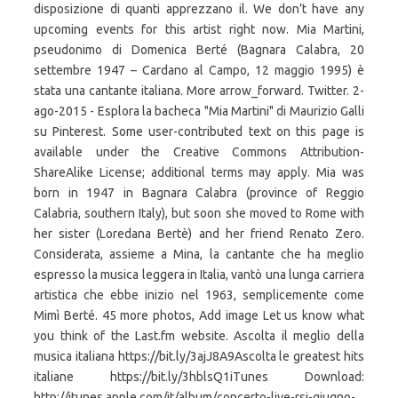
disposizione di quanti apprezzano il. We don’t have any
upcoming events for this artist right now. Mia Martini,
pseudonimo di Domenica Berté (Bagnara Calabra, 20
settembre 1947 – Cardano al Campo, 12 maggio 1995) è
stata una cantante italiana. More arrow_forward. Twitter. 2-
ago-2015 - Esplora la bacheca "Mia Martini" di Maurizio Galli
su Pinterest. Some user-contributed text on this page is
available under the Creative Commons Attribution-
ShareAlike License; additional terms may apply. Mia was
born in 1947 in Bagnara Calabra (province of Reggio
Calabria, southern Italy), but soon she moved to Rome with
her sister (Loredana Bertè) and her friend Renato Zero.
Considerata, assieme a Mina, la cantante che ha meglio
espresso la musica leggera in Italia, vantò una lunga carriera
artistica che ebbe inizio nel 1963, semplicemente come
Mimì Berté. 45 more photos, Add image Let us know what
you think of the Last.fm website. Ascolta il meglio della
musica italiana https://bit.ly/3ajJ8A9Ascolta le greatest hits
italiane https://bit.ly/3hblsQ1iTunes Download:
http://itunes.apple.com/it/album/concerto-live-rsi-giugno-