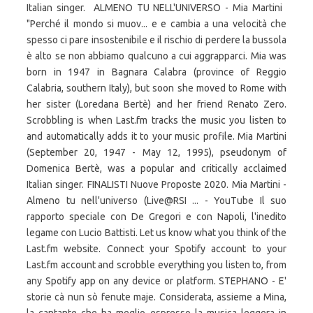
Italian singer. ️ ALMENO TU NELL'UNIVERSO - Mia Martini ️
"Perché il mondo si muov... e e cambia a una velocità che
spesso ci pare insostenibile e il rischio di perdere la bussola
è alto se non abbiamo qualcuno a cui aggrapparci. Mia was
born in 1947 in Bagnara Calabra (province of Reggio
Calabria, southern Italy), but soon she moved to Rome with
her sister (Loredana Bertè) and her friend Renato Zero.
Scrobbling is when Last.fm tracks the music you listen to
and automatically adds it to your music profile. Mia Martini
(September 20, 1947 - May 12, 1995), pseudonym of
Domenica Bertè, was a popular and critically acclaimed
Italian singer. FINALISTI Nuove Proposte 2020. Mia Martini -
Almeno tu nell'universo (Live@RSI ... - YouTube Il suo
rapporto speciale con De Gregori e con Napoli, l'inedito
legame con Lucio Battisti. Let us know what you think of the
Last.fm website. Connect your Spotify account to your
Last.fm account and scrobble everything you listen to, from
any Spotify app on any device or platform. STEPHANO - E'
storie cà nun sò fenute maje. Considerata, assieme a Mina,