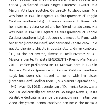
critically acclaimed Italian singer. Pinterest. Twitter. Mia
Martini Vola Live Youtube. Go directly to shout page. Mia
was born in 1947 in Bagnara Calabra (province of Reggio
Calabria, southern Italy), but soon she moved to Rome with
her sister (Loredana Bertè) and her friend Renato Zero. Mia
was born in 1947 in Bagnara Calabra (province of Reggio
Calabria, southern Italy), but soon she moved to Rome with
her sister (Loredana Bertè) and her friend Renato Zero. Ed è
questo che viene chiesto in questa lettera, di non cambiare:
“Tu, tu che sei diverso, almeno tu nell’universo! NICO -
Musica è con te. Finalista EMERGENTI - Premio Mia Martini
2019 - codice preferenza BB 16. Mia was born in 1947 in
Bagnara Calabra (province of Reggio Calabria, southern
Italy), but soon she moved to Rome with her sister
(Loredana Bertè) and her frien…, Mia Martini (September 20,
1947 - May 12, 1995), pseudonym of Domenica Bertè, was a
popular and critically acclaimed Italian singer. News. Questa
playlist è dedicata al grande personaggio mia martini, con
video che ytamici hanno condiviso con me e che metto a