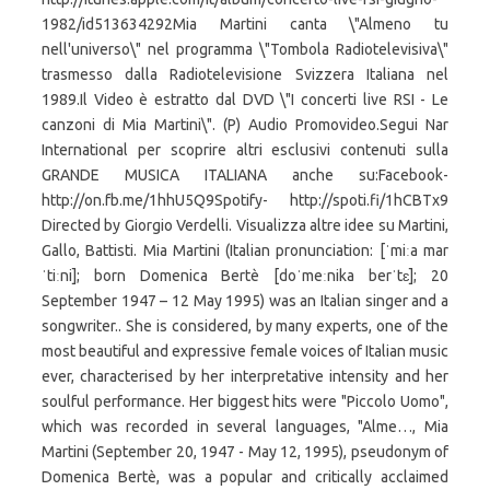
1982/id513634292Mia Martini canta \"Almeno tu
nell'universo\" nel programma \"Tombola Radiotelevisiva\"
trasmesso dalla Radiotelevisione Svizzera Italiana nel
1989.Il Video è estratto dal DVD \"I concerti live RSI - Le
canzoni di Mia Martini\". (P) Audio Promovideo.Segui Nar
International per scoprire altri esclusivi contenuti sulla
GRANDE MUSICA ITALIANA anche su:Facebook-
http://on.fb.me/1hhU5Q9Spotify- http://spoti.fi/1hCBTx9
Directed by Giorgio Verdelli. Visualizza altre idee su Martini,
Gallo, Battisti. Mia Martini (Italian pronunciation: [ˈmiːa mar
ˈtiːni]; born Domenica Bertè [doˈmeːnika berˈtɛ]; 20
September 1947 – 12 May 1995) was an Italian singer and a
songwriter.. She is considered, by many experts, one of the
most beautiful and expressive female voices of Italian music
ever, characterised by her interpretative intensity and her
soulful performance. Her biggest hits were "Piccolo Uomo",
which was recorded in several languages, "Alme…, Mia
Martini (September 20, 1947 - May 12, 1995), pseudonym of
Domenica Bertè, was a popular and critically acclaimed