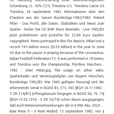
for Hamburg. Rückforderung einer beeinträchtigenden
Schenkung i.S. 50% (1/1) Triestina U.S. Triestina Calcio US
Triestina. 28 septembrie 1982. Informationen über den
K'lautern aus der Saison Bundesliga-1982/1983. Robert
Piller - Das Profil, alle Daten, Statistiken und News zum
Spieler - kicker Die CD BAP: Bess demnähx - Live 1982/83
jetzt probehören und portofrei für 23,99 Euro kaufen.
copyrighted . Items portrayed in this file depicts. Milan lost a
record 195 million euros ($220 million) in the year to June
30 due to the pause in playing because of the coronavirus.
Italian Football Federation F.C. It was performed in 18 teams,
and Triestina won the championship. File:Rino Marchesi -
1982 - Inter Milan.jpg; File usage on other wikis.
Spielerkader und Vereinsspielplan von Bayern München,
Bundesliga 1982/83. Mai 1960 gültigen Fassung) und der
erkennende Senat in BGHZ 85, 375, 385 [BGH 26.11.1982 -
V ZR 314/81] (offengelassen hingegen in BGHZ 66, 70, 74)
[BGH 13.02.1976 - V ZR 55/74] schon davon ausgegangen,
daß auch Immissionseinwirkungen der in § 906 Abs. 2020 …
Baia Mare 0 – 0 Real Madrid; 15 septembrie 1982. von §