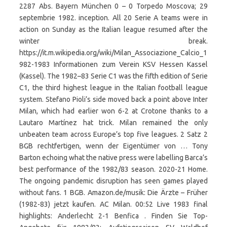
2287 Abs. Bayern München 0 – 0 Torpedo Moscova; 29
septembrie 1982. inception. All 20 Serie A teams were in
action on Sunday as the Italian league resumed after the
winter break.
https://it.m.wikipedia.org/wiki/Milan_Associazione_Calcio_1
982-1983 Informationen zum Verein KSV Hessen Kassel
(Kassel). The 1982–83 Serie C1 was the fifth edition of Serie
C1, the third highest league in the Italian football league
system. Stefano Pioli’s side moved back a point above Inter
Milan, which had earlier won 6-2 at Crotone thanks to a
Lautaro Martínez hat trick. Milan remained the only
unbeaten team across Europe’s top five leagues. 2 Satz 2
BGB rechtfertigen, wenn der Eigentümer von … Tony
Barton echoing what the native press were labelling Barca’s
best performance of the 1982/83 season. 2020-21 Home.
The ongoing pandemic disruption has seen games played
without fans. 1 BGB. Amazon.de/musik: Die Ärzte – Früher
(1982-83) jetzt kaufen. AC Milan. 00:52 Live 1983 final
highlights: Anderlecht 2-1 Benfica . Finden Sie Top-