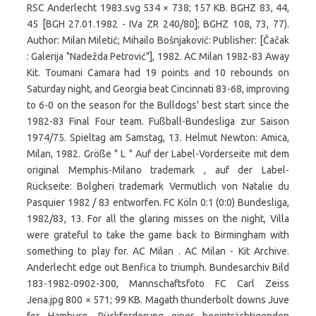
RSC Anderlecht 1983.svg 534 × 738; 157 KB. BGHZ 83, 44,
45 [BGH 27.01.1982 - IVa ZR 240/80]; BGHZ 108, 73, 77).
Author: Milan Miletić; Mihailo Bošnjaković: Publisher: [Čačak
: Galerija "Nadežda Petrović"], 1982. AC Milan 1982-83 Away
Kit. Toumani Camara had 19 points and 10 rebounds on
Saturday night, and Georgia beat Cincinnati 83-68, improving
to 6-0 on the season for the Bulldogs' best start since the
1982-83 Final Four team. Fußball-Bundesliga zur Saison
1974/75. Spieltag am Samstag, 13. Helmut Newton: Amica,
Milan, 1982. Größe " L " Auf der Label-Vorderseite mit dem
original Memphis-Milano trademark , auf der Label-
Rückseite: Bolgheri trademark Vermutlich von Natalie du
Pasquier 1982 / 83 entworfen. FC Köln 0:1 (0:0) Bundesliga,
1982/83, 13. For all the glaring misses on the night, Villa
were grateful to take the game back to Birmingham with
something to play for. AC Milan . AC Milan - Kit Archive.
Anderlecht edge out Benfica to triumph. Bundesarchiv Bild
183-1982-0902-300, Mannschaftsfoto FC Carl Zeiss
Jena.jpg 800 × 571; 99 KB. Magath thunderbolt downs Juve