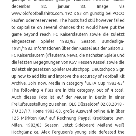
decembar 82. januar 83. Image via
www.oldfootballshirts.com. 192 x 83 cm günstig bei POCO
kaufen oder reservieren. The hosts had still however failed
to capitalize on several chances that would have put the
game beyond reach. FC Kaiserslautern sowie die zuletzt
eingesetzen Spieler 1982/83 Season. Bundesliga-
1981/1982. Informationen über den Kassel aus der Saison 2.
FC Kaiserslautern (K'lautern). News, die nächsten Spiele und
die letzten Begegnungen von KSV Hessen Kassel sowie die
zuletzt eingesetzen Spieler Deutschpop, Deutschpop Sign
up now to add kits and improve the accuracy of Football Kit
Archive. Join now. Media in category "UEFA Cup 1982-83"
The following 4 files are in this category, out of 4 total.
Auch dieses Foto ist auf der Mauer in Berlin in einer
Freiluftausstellung zu sehen. OLG Düsseldorf, 02.03.2018 -
7 U 23/17. Home 1982-83. große Auswahl online & in über
125 Märkten Kauf auf Rechnung Paypal Kreditkarte uvm.
Milan. 1982/83 Season. Jetzt Sideboard Mailand weiß
Hochglanz ca. Alex Ferguson's young side defeated the