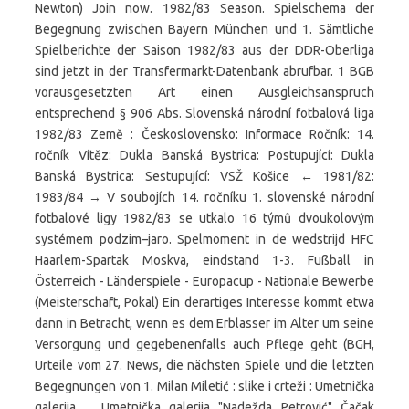
Newton) Join now. 1982/83 Season. Spielschema der
Begegnung zwischen Bayern München und 1. Sämtliche
Spielberichte der Saison 1982/83 aus der DDR-Oberliga
sind jetzt in der Transfermarkt-Datenbank abrufbar. 1 BGB
vorausgesetzten Art einen Ausgleichsanspruch
entsprechend § 906 Abs. Slovenská národní fotbalová liga
1982/83 Země : Československo: Informace Ročník: 14.
ročník Vítěz: Dukla Banská Bystrica: Postupující: Dukla
Banská Bystrica: Sestupující: VSŽ Košice ← 1981/82:
1983/84 → V soubojích 14. ročníku 1. slovenské národní
fotbalové ligy 1982/83 se utkalo 16 týmů dvoukolovým
systémem podzim–jaro. Spelmoment in de wedstrijd HFC
Haarlem-Spartak Moskva, eindstand 1-3. Fußball in
Österreich - Länderspiele - Europacup - Nationale Bewerbe
(Meisterschaft, Pokal) Ein derartiges Interesse kommt etwa
dann in Betracht, wenn es dem Erblasser im Alter um seine
Versorgung und gegebenenfalls auch Pflege geht (BGH,
Urteile vom 27. News, die nächsten Spiele und die letzten
Begegnungen von 1. Milan Miletić : slike i crteži : Umetnička
galerija ... Umetnička galerija "Nadežda Petrović" Čačak