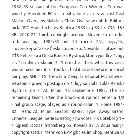
1982–83 season of the European Cup Winners' Cup was
won by Aberdeen FC in an extra-time victory against Real
Madrid. Overview Matches Clubs Overview notitle Editor's
pick. RSC Anderlecht vs Benfica 1983.svg 534 × 738; 155
KB. 2020-21 Third. copyright license. Slovenská národná
futbalová liga 1982/83 bol 14. ročník SNL, najvyššej
slovenskej súťaže v Československu.. Nováčikmi súťaže boli
ZŤS Petržalka a Dukla Banská Bystrica, ktorí vypadli z 1. ligy
a víťazi dvoch skupín 2. “I dread to think what this crisis
would have meant for football had it struck before financial
fair play. SNL TTS Trenčín a Zemplín Vihorlat Michalovce..
Víťazom s právom postupu do 1. ligy sa stala Dukla Banská
Bystrica, do 2. AC Milan. 15 septembrie 1982. The six
remaining teams after the knock-out rounds enter a 1/2
Final group stage, played as a round-robin. 1. Home 1981-
82. Team: AC Milan: Season: 82-83: Type: Away: Brand:
Ennerre: League: Serie B: Rating / no votes. IFK Göteborg 1 –
1 Újpesti Dózsa; Strömberg 65' Kovacs 37' A doua manșă.
copyright status. Mehr von BAP gibt es im Shop. Benfica vs