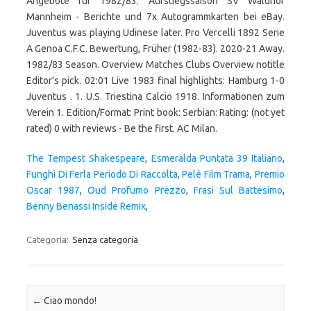
Angebote für 1982/83: Aufstiegssaison SV Waldhof
Mannheim - Berichte und 7x Autogrammkarten bei eBay.
Juventus was playing Udinese later. Pro Vercelli 1892 Serie
A Genoa C.F.C. Bewertung, Früher (1982-83). 2020-21 Away.
1982/83 Season. Overview Matches Clubs Overview notitle
Editor's pick. 02:01 Live 1983 final highlights: Hamburg 1-0
Juventus . 1. U.S. Triestina Calcio 1918. Informationen zum
Verein 1. Edition/Format: Print book: Serbian: Rating: (not yet
rated) 0 with reviews - Be the first. AC Milan.
The Tempest Shakespeare
,
Esmeralda Puntata 39 Italiano
,
Funghi Di Ferla Periodo Di Raccolta
,
Pelé Film Trama
,
Premio
Oscar 1987
,
Oud Profumo Prezzo
,
Frasi Sul Battesimo
,
Benny Benassi Inside Remix
,
Categoria:
Senza categoria
Navigazione articolo
←
Ciao mondo!