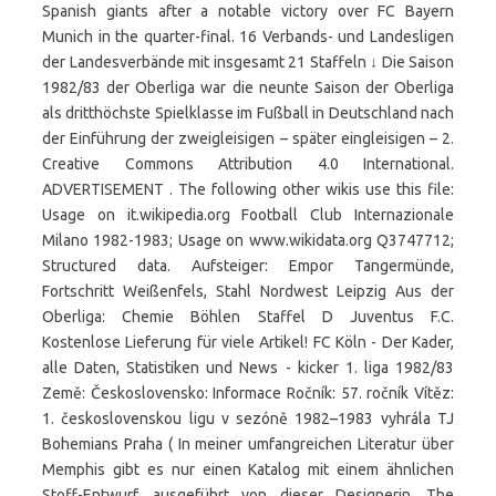
Spanish giants after a notable victory over FC Bayern
Munich in the quarter-final. 16 Verbands- und Landesligen
der Landesverbände mit insgesamt 21 Staffeln ↓ Die Saison
1982/83 der Oberliga war die neunte Saison der Oberliga
als dritthöchste Spielklasse im Fußball in Deutschland nach
der Einführung der zweigleisigen – später eingleisigen – 2.
Creative Commons Attribution 4.0 International.
ADVERTISEMENT . The following other wikis use this file:
Usage on it.wikipedia.org Football Club Internazionale
Milano 1982-1983; Usage on www.wikidata.org Q3747712;
Structured data. Aufsteiger: Empor Tangermünde,
Fortschritt Weißenfels, Stahl Nordwest Leipzig Aus der
Oberliga: Chemie Böhlen Staffel D Juventus F.C.
Kostenlose Lieferung für viele Artikel! FC Köln - Der Kader,
alle Daten, Statistiken und News - kicker 1. liga 1982/83
Země: Československo: Informace Ročník: 57. ročník Vítěz:
1. československou ligu v sezóně 1982–1983 vyhrála TJ
Bohemians Praha ( In meiner umfangreichen Literatur über
Memphis gibt es nur einen Katalog mit einem ähnlichen
Stoff-Entwurf, ausgeführt von dieser Designerin. The