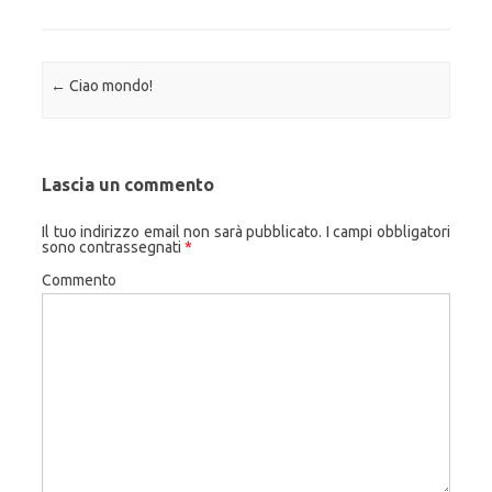
Navigazione articolo
←
Ciao mondo!
Lascia un commento
Il tuo indirizzo email non sarà pubblicato.
I campi obbligatori
sono contrassegnati
*
Commento