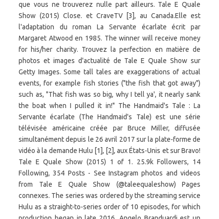
que vous ne trouverez nulle part ailleurs. Tale E Quale
Show (2015) Close. et CraveTV [3], au Canada.Elle est
l'adaptation du roman La Servante écarlate écrit par
Margaret Atwood en 1985. The winner will receive money
for his/her charity. Trouvez la perfection en matière de
photos et images d'actualité de Tale E Quale Show sur
Getty Images. Some tall tales are exaggerations of actual
events, for example fish stories ("the fish that got away")
such as, "That fish was so big, why I tell ya', it nearly sank
the boat when I pulled it in!" The Handmaid's Tale : La
Servante écarlate (The Handmaid's Tale) est une série
télévisée américaine créée par Bruce Miller, diffusée
simultanément depuis le 26 avril 2017 sur la plate-forme de
vidéo à la demande Hulu [1], [2], aux États-Unis et sur Bravo!
Tale E Quale Show (2015) 1 of 1. 25.9k Followers, 14
Following, 354 Posts - See Instagram photos and videos
from Tale E Quale Show (@taleequaleshow) Pages
connexes. The series was ordered by the streaming service
Hulu as a straight-to-series order of 10 episodes, for which
production began in late 2016. Angelo Branduardi est un