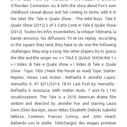
O'Riordan. Connexion. ou. It tells the story about Fox's own
childhood sexual abuse and her coming to terms with it in
her later life. Tale e Quale Show - The Wild Boys. Tale E
Quale Show (2012) 2 of 3 Carlo Conti in Tale E Quale Show
(2012). Toutes les infos essentielles, la critique Télérama, la
bande annonce, les diffusions TV et les replay. According
to the square they land, they have to do one the following
challenges: they sing a song: the other players try to guess
the title and the singer. ou. » » TALE E QUALE SHOW RAI 1 »
» I Video di Tale e Quale show » I Video di Tale e Quale
show : Topic Title ( Mark this forum as read) Topic Starter:
Replies: Views: Last Action : Raffaella è Jennifer Lopez.
manuella: 0: 47: 8/11/2014, 18:41 Last Post by: manuella :
Raffaella é Anastacia. With Walter Nudo. 7 anni fa | 145
visualizzazioni. The Tale is a 2018 American drama film
written and directed by Jennifer Fox and starring Laura
Dern, Ellen Burstyn, Jason Ritter, Elizabeth Debicki, Isabelle
Nélisse, Common, Frances Conroy, and John Heard.
Ballando con le stelle. Téléchargez des images premium