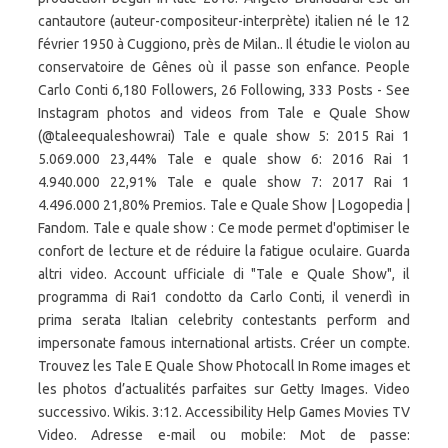
cantautore (auteur-compositeur-interprète) italien né le 12
février 1950 à Cuggiono, près de Milan.. Il étudie le violon au
conservatoire de Gênes où il passe son enfance. People
Carlo Conti 6,180 Followers, 26 Following, 333 Posts - See
Instagram photos and videos from Tale e Quale Show
(@taleequaleshowrai) Tale e quale show 5: 2015 Rai 1
5.069.000 23,44% Tale e quale show 6: 2016 Rai 1
4.940.000 22,91% Tale e quale show 7: 2017 Rai 1
4.496.000 21,80% Premios. Tale e Quale Show | Logopedia |
Fandom. Tale e quale show : Ce mode permet d'optimiser le
confort de lecture et de réduire la fatigue oculaire. Guarda
altri video. Account ufficiale di "Tale e Quale Show", il
programma di Rai1 condotto da Carlo Conti, il venerdì in
prima serata Italian celebrity contestants perform and
impersonate famous international artists. Créer un compte.
Trouvez les Tale E Quale Show Photocall In Rome images et
les photos d’actualités parfaites sur Getty Images. Video
successivo. Wikis. 3:12. Accessibility Help Games Movies TV
Video. Adresse e-mail ou mobile: Mot de passe: