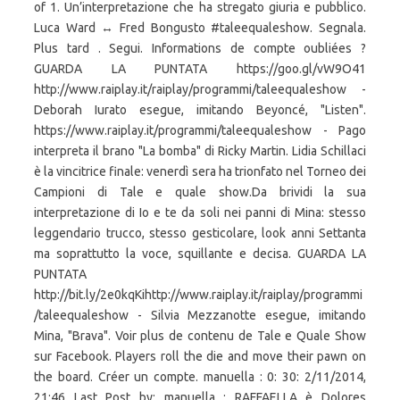
of 1. Un’interpretazione che ha stregato giuria e pubblico.
Luca Ward ↔ Fred Bongusto #taleequaleshow. Segnala.
Plus tard . Segui. Informations de compte oubliées ?
GUARDA LA PUNTATA https://goo.gl/vW9O41
http://www.raiplay.it/raiplay/programmi/taleequaleshow -
Deborah Iurato esegue, imitando Beyoncé, "Listen".
https://www.raiplay.it/programmi/taleequaleshow - Pago
interpreta il brano "La bomba" di Ricky Martin. Lidia Schillaci
è la vincitrice finale: venerdì sera ha trionfato nel Torneo dei
Campioni di Tale e quale show.Da brividi la sua
interpretazione di Io e te da soli nei panni di Mina: stesso
leggendario trucco, stesso gesticolare, look anni Settanta
ma soprattutto la voce, squillante e decisa. GUARDA LA
PUNTATA
http://bit.ly/2e0kqKihttp://www.raiplay.it/raiplay/programmi
/taleequaleshow - Silvia Mezzanotte esegue, imitando
Mina, "Brava". Voir plus de contenu de Tale e Quale Show
sur Facebook. Players roll the die and move their pawn on
the board. Créer un compte. manuella : 0: 30: 2/11/2014,
21:46 Last Post by: manuella : RAFFAELLA è Dolores