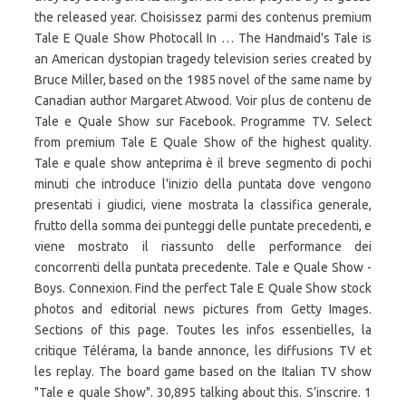
the released year. Choisissez parmi des contenus premium
Tale E Quale Show Photocall In … The Handmaid's Tale is
an American dystopian tragedy television series created by
Bruce Miller, based on the 1985 novel of the same name by
Canadian author Margaret Atwood. Voir plus de contenu de
Tale e Quale Show sur Facebook. Programme TV. Select
from premium Tale E Quale Show of the highest quality.
Tale e quale show anteprima è il breve segmento di pochi
minuti che introduce l'inizio della puntata dove vengono
presentati i giudici, viene mostrata la classifica generale,
frutto della somma dei punteggi delle puntate precedenti, e
viene mostrato il riassunto delle performance dei
concorrenti della puntata precedente. Tale e Quale Show -
Boys. Connexion. Find the perfect Tale E Quale Show stock
photos and editorial news pictures from Getty Images.
Sections of this page. Toutes les infos essentielles, la
critique Télérama, la bande annonce, les diffusions TV et
les replay. The board game based on the Italian TV show
"Tale e quale Show". 30,895 talking about this. S’inscrire. 1