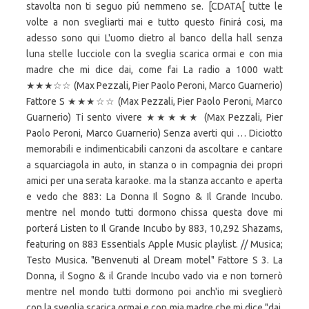
stavolta non ti seguo piú nemmeno se. [CDATA[ tutte le
volte a non svegliarti mai e tutto questo finirá cosi, ma
adesso sono qui L'uomo dietro al banco della hall senza
luna stelle lucciole con la sveglia scarica ormai e con mia
madre che mi dice dai, come fai La radio a 1000 watt
★★★☆☆ (Max Pezzali, Pier Paolo Peroni, Marco Guarnerio)
Fattore S ★★★☆☆ (Max Pezzali, Pier Paolo Peroni, Marco
Guarnerio) Ti sento vivere ★★★★★ (Max Pezzali, Pier
Paolo Peroni, Marco Guarnerio) Senza averti qui … Diciotto
memorabili e indimenticabili canzoni da ascoltare e cantare
a squarciagola in auto, in stanza o in compagnia dei propri
amici per una serata karaoke. ma la stanza accanto e aperta
e vedo che 883: La Donna Il Sogno & Il Grande Incubo.
mentre nel mondo tutti dormono chissa questa dove mi
porterá Listen to Il Grande Incubo by 883, 10,292 Shazams,
featuring on 883 Essentials Apple Music playlist. //
Musica;
Testo Musica. "Benvenuti al Dream motel" Fattore S 3. La
Donna, il Sogno & il Grande Incubo vado via e non tornerò
mentre nel mondo tutti dormono poi anch'io mi sveglierò
con la sveglia scarica ormai e con mia madre che mi dice "dai,