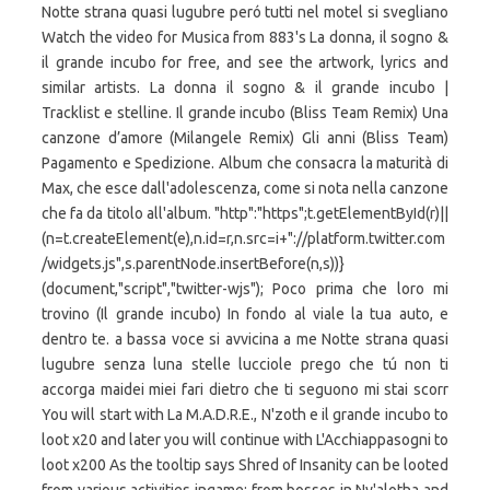
Notte strana quasi lugubre peró tutti nel motel si svegliano
Watch the video for Musica from 883's La donna, il sogno &
il grande incubo for free, and see the artwork, lyrics and
similar artists. La donna il sogno & il grande incubo |
Tracklist e stelline. Il grande incubo (Bliss Team Remix) Una
canzone d’amore (Milangele Remix) Gli anni (Bliss Team)
Pagamento e Spedizione. Album che consacra la maturità di
Max, che esce dall'adolescenza, come si nota nella canzone
che fa da titolo all'album. "http":"https";t.getElementById(r)||
(n=t.createElement(e),n.id=r,n.src=i+"://platform.twitter.com
/widgets.js",s.parentNode.insertBefore(n,s))}
(document,"script","twitter-wjs"); Poco prima che loro mi
trovino (Il grande incubo) In fondo al viale la tua auto, e
dentro te. a bassa voce si avvicina a me Notte strana quasi
lugubre senza luna stelle lucciole prego che tú non ti
accorga maidei miei fari dietro che ti seguono mi stai scorr
You will start with La M.A.D.R.E., N'zoth e il grande incubo to
loot x20 and later you will continue with L'Acchiappasogni to
loot x200 As the tooltip says Shred of Insanity can be looted