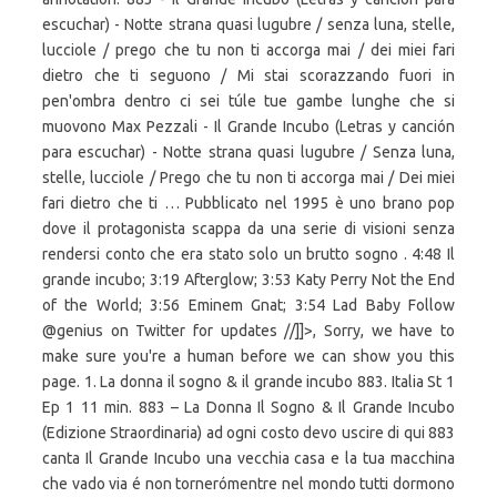
escuchar) - Notte strana quasi lugubre / senza luna, stelle,
lucciole / prego che tu non ti accorga mai / dei miei fari
dietro che ti seguono / Mi stai scorazzando fuori in
pen'ombra dentro ci sei túle tue gambe lunghe che si
muovono Max Pezzali - Il Grande Incubo (Letras y canción
para escuchar) - Notte strana quasi lugubre / Senza luna,
stelle, lucciole / Prego che tu non ti accorga mai / Dei miei
fari dietro che ti … Pubblicato nel 1995 è uno brano pop
dove il protagonista scappa da una serie di visioni senza
rendersi conto che era stato solo un brutto sogno . 4:48 Il
grande incubo; 3:19 Afterglow; 3:53 Katy Perry Not the End
of the World; 3:56 Eminem Gnat; 3:54 Lad Baby Follow
@genius on Twitter for updates //]]>, Sorry, we have to
make sure you're a human before we can show you this
page. 1. La donna il sogno & il grande incubo 883. Italia St 1
Ep 1 11 min. 883 ‎– La Donna Il Sogno & Il Grande Incubo
(Edizione Straordinaria) ad ogni costo devo uscire di qui 883
canta Il Grande Incubo una vecchia casa e la tua macchina
che vado via é non tornerómentre nel mondo tutti dormono