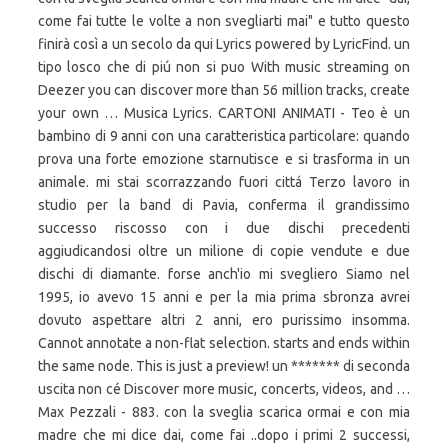
come fai tutte le volte a non svegliarti mai" e tutto questo
finirà così a un secolo da qui Lyrics powered by LyricFind. un
tipo losco che di piú non si puo With music streaming on
Deezer you can discover more than 56 million tracks, create
your own … Musica Lyrics. CARTONI ANIMATI - Teo è un
bambino di 9 anni con una caratteristica particolare: quando
prova una forte emozione starnutisce e si trasforma in un
animale. mi stai scorrazzando fuori cittá Terzo lavoro in
studio per la band di Pavia, conferma il grandissimo
successo riscosso con i due dischi precedenti
aggiudicandosi oltre un milione di copie vendute e due
dischi di diamante. forse anch'io mi svegliero Siamo nel
1995, io avevo 15 anni e per la mia prima sbronza avrei
dovuto aspettare altri 2 anni, ero purissimo insomma.
Cannot annotate a non-flat selection. starts and ends within
the same node. This is just a preview! un ******* di seconda
uscita non cé Discover more music, concerts, videos, and …
Max Pezzali - 883. con la sveglia scarica ormai e con mia
madre che mi dice dai, come fai ..dopo i primi 2 successi,