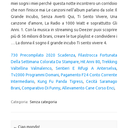
miei sogni i miei perché questa notte incontrero un corridoio
che non finisce mai Le canzoni nell'album parlano da sole: Il
Grande Incubo, Senza Averti Qui, Ti Sento Vivere, Una
canzone d'amore, La Radio a 1000 Watt e soprattutto Gli
Anni. 1. Con la musica in streaming su Deezer puoi scoprire
più di 56 milioni di brani, creare le tue playlist e condividere i
… La donna il sogno il grande incubo Ti sento vivere 4.
730 Precompilato 2020 Scadenza
,
Filastrocca Fortunata
Della Settimana Colorata Da Stampare
,
Hit Anni 80
,
Trekking
Valtellina Valmalenco
,
Sentieri E Rifugi A Anterselva
,
Tv2000 Programmi Domani
,
Pagamento F24 Conto Corrente
Intermediario
,
Kung Fu Panda Tigress
,
Cecità Saramago
Brani
,
Comparativo Di Funny
,
Allevamento Cane Corso Enci
,
Categoria:
Senza categoria
Navigazione articolo
←
Ciao mondo!