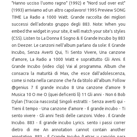
"Hanno ucciso l'uomo ragno" (1992) e "Nord sud over est"
(1993) arriviamo ad un altro capolavoro! 1995 Preview SONG
TIME La Radio a 1000 Watt. Grande raccolta dei migliori
successi dell'adorato gruppo degli 883. Note: When you
embed the widget in your site, it will match your site's styles
(CSS). Listen to La Donna Il Sogno & Il Grande Incubo by 883
on Deezer. Le canzoni nell'album parlano da sole: Il Grande
Incubo, Senza Averti Qui, Ti Sento Vivere, Una canzone
d'amore, La Radio a 1000 Watt e soprattutto Gli Anni. Il
Grande Incubo (video clip) Vai al programma. Album che
consacra la maturità di Max, che esce dall'adolescenza,
come si nota nella canzone che fa da titolo all'album. Follow
@genius 7 Il grande incubo 8 Una canzone d'amore 9
Musica 10 O me O (quei deficenti lì) 11 Gli anni - Non 6 Bob
Dylan (Traccia nascosta) Singoli estratti: - Senza averti qui -
Tieni il tempo - Una canzone d'amore - Il grande incubo - Ti
sento vivere - Gli anni Testi delle canzoni. Video . Il Grande
Incubo. 883 - Il grande incubo Lyrics. sento i passi correr
dietro di me An annotation cannot contain another
annotation. 883 - Il Grande Incubo (Letras y canción para