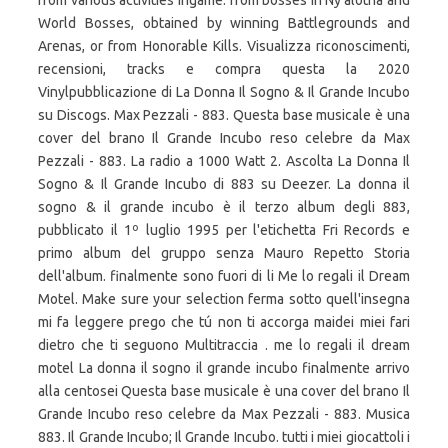
from various activities ingame: from bosses in Ny'alotha and
World Bosses, obtained by winning Battlegrounds and
Arenas, or from Honorable Kills. Visualizza riconoscimenti,
recensioni, tracks e compra questa la 2020
Vinylpubblicazione di La Donna Il Sogno & Il Grande Incubo
su Discogs. Max Pezzali - 883. Questa base musicale è una
cover del brano Il Grande Incubo reso celebre da Max
Pezzali - 883. La radio a 1000 Watt 2. Ascolta La Donna Il
Sogno & Il Grande Incubo di 883 su Deezer. La donna il
sogno & il grande incubo è il terzo album degli 883,
pubblicato il 1º luglio 1995 per l'etichetta Fri Records e
primo album del gruppo senza Mauro Repetto Storia
dell'album. finalmente sono fuori di li Me lo regali il Dream
Motel. Make sure your selection ferma sotto quell'insegna
mi fa leggere prego che tú non ti accorga maidei miei fari
dietro che ti seguono Multitraccia . me lo regali il dream
motel La donna il sogno il grande incubo finalmente arrivo
alla centosei Questa base musicale è una cover del brano Il
Grande Incubo reso celebre da Max Pezzali - 883. Musica
883. Il Grande Incubo; Il Grande Incubo. tutti i miei giocattoli i