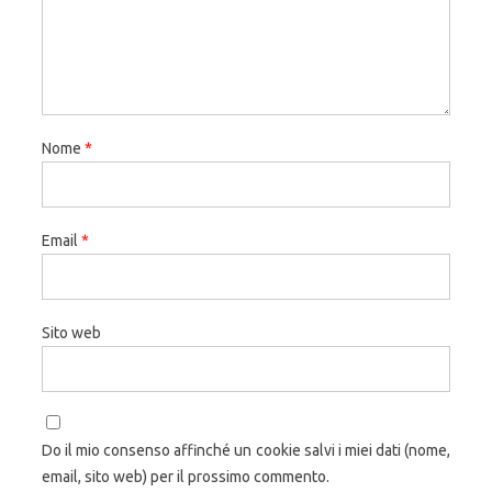
Nome
*
Email
*
Sito web
Do il mio consenso affinché un cookie salvi i miei dati (nome,
email, sito web) per il prossimo commento.