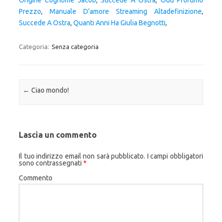
Origine Cognome Jacob
,
Succede A Ostra
,
Oud Profumo
Prezzo
,
Manuale D'amore Streaming Altadefinizione
,
Succede A Ostra
,
Quanti Anni Ha Giulia Begnotti
,
Categoria:
Senza categoria
Navigazione articolo
←
Ciao mondo!
Lascia un commento
Il tuo indirizzo email non sarà pubblicato.
I campi obbligatori
sono contrassegnati
*
Commento